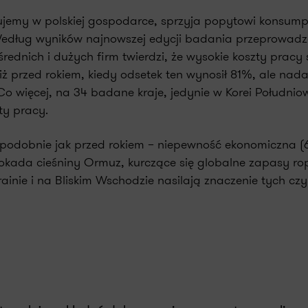
wujemy w polskiej gospodarce, sprzyja popytowi konsum
Według wyników najnowszej edycji badania przeprowad
średnich i dużych firm twierdzi, że wysokie koszty pracy 
ż przed rokiem, kiedy odsetek ten wynosił 81%, ale nadal
o więcej, na 34 badane kraje, jedynie w Korei Południo
ty pracy.
– podobnie jak przed rokiem – niepewność ekonomiczna 
lokada cieśniny Ormuz, kurczące się globalne zapasy ro
krainie i na Bliskim Wschodzie nasilają znaczenie tych cz