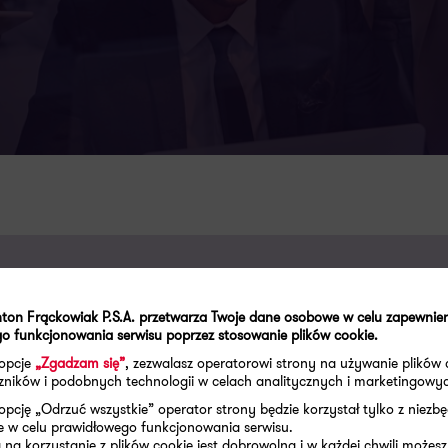
ton Frąckowiak P.S.A. przetwarza Twoje dane osobowe w celu zapewnie
woich wyzwaniach
o funkcjonowania serwisu poprzez stosowanie plików cookie.
 opcje
„Zgadzam się”
, zezwalasz operatorowi strony na używanie plików 
aczników i podobnych technologii w celach analitycznych i marketingowy
two finansowe
opcję „Odrzuć wszystkie” operator strony będzie korzystał tylko z niezb
e w celu prawidłowego funkcjonowania serwisu.
oboczym aby porozmawiać
na korzystanie z plików cookie jest dobrowolna i w każdej chwili możesz