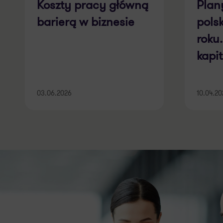
Koszty pracy główną
Plan
barierą w biznesie
pols
roku
kapi
tech
[RAP
03.06.2026
10.04.2