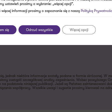
ny ustawień prosimy o wybranie: „więcej opcji”.
fertę.
 więcej informacji prosimy o zapoznanie się z naszą
Polityką Prywatnośc
il lub numer telefonu*
am się
Odrzuć wszystkie
Więcej opcji
cią, jednak niektóre informacje zostały podane w formie skróconej. W z
inny zastąpić szczegółowej analizy zagadnienia. Wobec powyższego Gra
 na podstawie niniejszej publikacji. Jeżeli są Państwo zainteresowani 
ązania współpracy. Wszelkie uwagi i sugestie prosimy kierować na adr