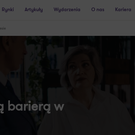
Rynki
Artykuły
Wydarzenia
O nas
Kariera
esie
ą barierą w