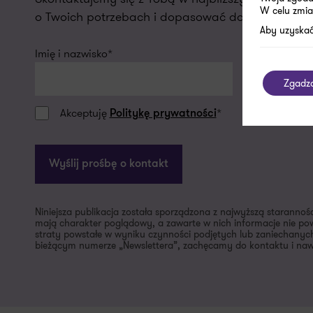
W celu zmia
o Twoich potrzebach i dopasować do nich naszą o
Aby uzyskać
Imię i nazwisko*
Firmowy ema
Zgadz
Akceptuję
*
Politykę prywatności
Wyślij prośbę o kontakt
Niniejsza publikacja została sporządzona z najwyższą starannoś
mają charakter poglądowy, a zawarte w nich informacje nie pow
straty powstałe w wyniku czynności podjętych lub zaniechanych
bieżącym numerze „Newslettera”, zachęcamy do kontaktu i nawi