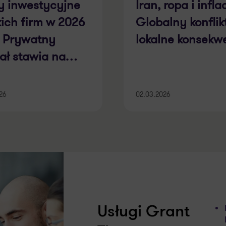
y inwestycyjne
Iran, ropa i infla
kich firm w 2026
Globalny konflikt
. Prywatny
lokalne konsekw
tał stawia na
nologię i rozwój
ORT]
026
02.03.2026
Usługi Grant