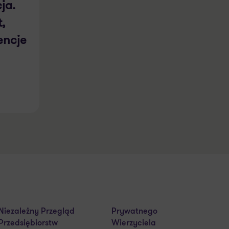
cja.
,
encje
Niezależny Przegląd
Prywatnego
Przedsiębiorstw
Wierzyciela