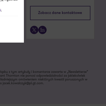
marcin.mrowiec@pl.gt.com
i
.
Zobacz dane kontaktowe
+48 609 236 208
X
LinkedIn
wiązku z tym artykuły i komentarze zawarte w „Newsletterze”
nt Thornton nie ponosi odpowiedzialności za jakiekolwiek
dokładniejszym omówieniem niektórych kwestii poruszonych w
es jacek.kowalczyk@pl.gt.com.