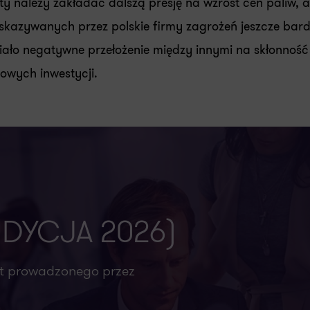
ty należy zakładać dalszą presję na wzrost cen paliw, a
kazywanych przez polskie firmy zagrożeń jeszcze bard
iało negatywne przełożenie między innymi na skłonność
owych inwestycji.
(EDYCJA 2026)
rt prowadzonego przez