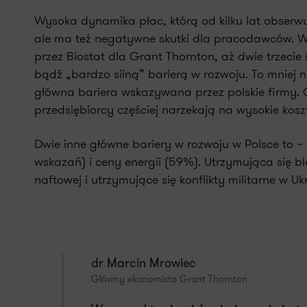
Wysoka dynamika płac, którą od kilku lat obser
ale ma też negatywne skutki dla pracodawców. 
przez Biostat dla Grant Thornton, aż dwie trzecie 
bądź „bardzo silną” barierą w rozwoju. To mniej ni
główna bariera wskazywana przez polskie firmy. C
przedsiębiorcy częściej narzekają na wysokie kosz
Dwie inne główne bariery w rozwoju w Polsce to 
wskazań) i ceny energii (59%). Utrzymująca się b
naftowej i utrzymujące się konflikty militarne w U
dr Marcin Mrowiec
Główny ekonomista Grant Thornton