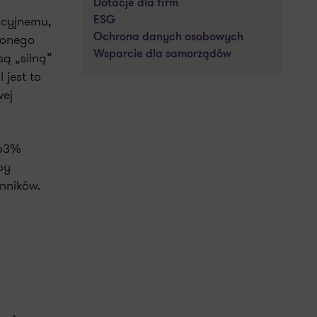
Dotacje dla firm
pcyjnemu,
ESG
zonego
Ochrona danych osobowych
Wsparcie dla samorządów
są „silną”
 jest to
wej
(63%
py
ynników.