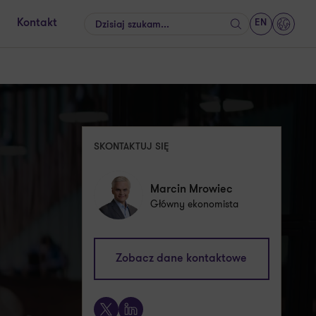
EN
Kontakt
Szukaj
GrantT
SKONTAKTUJ SIĘ
Marcin Mrowiec
Główny ekonomista
marcin.mrowiec@pl.gt.com
Zobacz dane kontaktowe
+48 609 236 208
X
LinkedIn