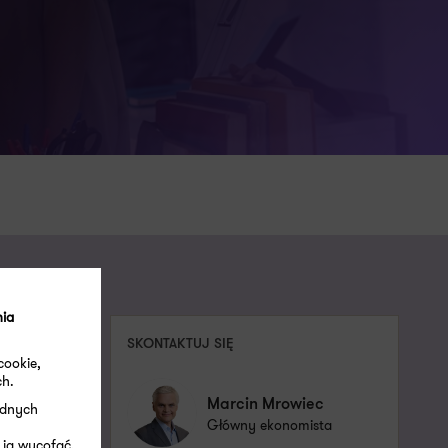
nia
SKONTAKTUJ SIĘ
cookie,
ch.
Marcin Mrowiec
ędnych
Główny ekonomista
 ją wycofać.