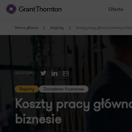
Oferta
Strona główna
Artykuły
Koszty pracy główną barierą w bizn
Twitter
LinkedIn
UDOSTĘPNIJ
E-mail
Raporty
Doradztwo finansowe
Koszty pracy główn
biznesie