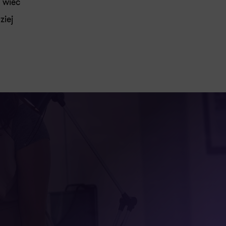
 wiec
ziej