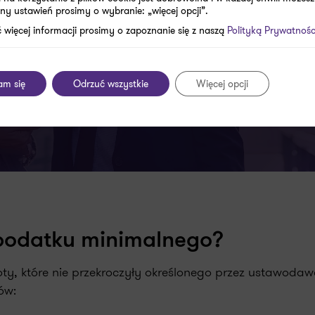
we
ny ustawień prosimy o wybranie: „więcej opcji”.
 więcej informacji prosimy o zapoznanie się z naszą
Polityką Prywatnośc
am się
Odrzuć wszystkie
Więcej opcji
podatku minimalnego?
ty, które nie przekroczyły określonego przez ustawod
ów: