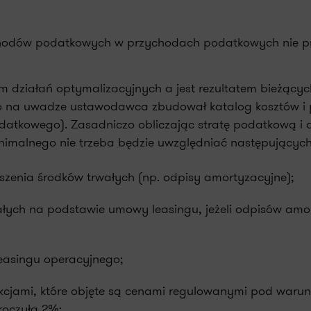
dochodów podatkowych w przychodach podatkowych nie pr
tem działań optymalizacyjnych a jest rezultatem bieżąc
ąc to na uwadze ustawodawca zbudował katalog kosztów 
datkowego). Zasadniczo obliczając stratę podatkową i 
malnego nie trzeba będzie uwzględniać następujących 
pszenia środków trwałych (np. odpisy amortyzacyjne);
ałych na podstawie umowy leasingu, jeżeli odpisów amor
easingu operacyjnego;
jami, które objęte są cenami regulowanymi pod warunki
roczyła 2%;