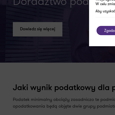
Doradztwo podatko
W celu zmia
Aby uzyskać
Dowiedz się więcej
Zgadz
Jaki wynik podatkowy dla 
Podatek minimalny obciąży zasadniczo te podmio
opodatkowania będą objęte dwie grupy podmiot