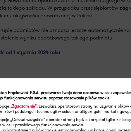
PE). Nowa forma opodatkowania może ich dotyczyć w za
ością takiego zakładu. W przypadku przedsiębiorców zag
kteru aktywności prowadzonej w Polsce.
 grupie podmiotów nie oznacza jeszcze automatycznie ko
ustalenie wyniku podatkowego takiego podmiotu.
i od 1 stycznia 2024 roku
ton Frąckowiak P.S.A. przetwarza Twoje dane osobowe w celu zapewnie
o funkcjonowania serwisu poprzez stosowanie plików cookie.
 opcje
„Zgadzam się”
, zezwalasz operatorowi strony na używanie plików 
aczników i podobnych technologii w celach analitycznych i marketingowy
 usług z zakresu:
opcję „Odrzuć wszystkie” operator strony będzie korzystał tylko z niezb
e w celu prawidłowego funkcjonowania serwisu.
na korzystanie z plików cookie jest dobrowolna i w każdej chwili możesz