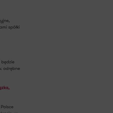
yjne,
ami spółki
 będzie
w. odrębne
ązka,
 Polsce