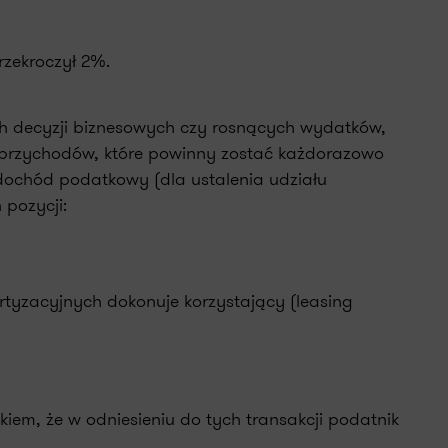
zekroczył 2%.
ych decyzji biznesowych czy rosnących wydatków,
i przychodów, które powinny zostać każdorazowo
dochód podatkowy (dla ustalenia udziału
pozycji:
tyzacyjnych dokonuje korzystający (leasing
em, że w odniesieniu do tych transakcji podatnik