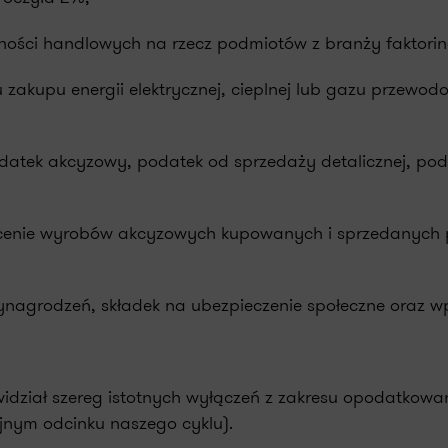
żności handlowych na rzecz podmiotów z branży faktorin
 zakupu energii elektrycznej, cieplnej lub gazu przew
odatek akcyzowy, podatek od sprzedaży detalicznej, pod
w cenie wyrobów akcyzowych kupowanych i sprzedanych 
ynagrodzeń, składek na ubezpieczenie społeczne oraz 
dział szereg istotnych wyłączeń z zakresu opodatkowa
jnym odcinku naszego cyklu).