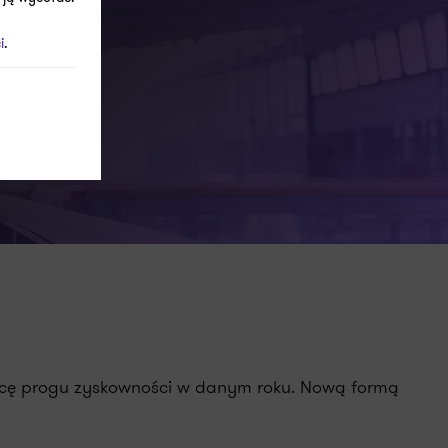
i
.
awcę progu zyskowności w danym roku. Nową formą