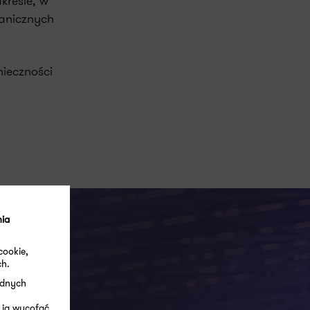
kresie, w
ranicznych
nieczności
nia
cookie,
ch.
ędnych
 ją wycofać.