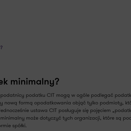
o?
ek minimalny?
órzy podatnicy podatku CIT mogą w ogóle podlegać podat
y nową formą opodatkowania objąć tylko podmioty, kt
Jednocześnie ustawa CIT posługuje się pojęciem „podat
 minimalny może dotyczyć tych organizacji, które są po
rmie spółki.