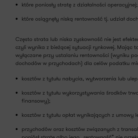
które poniosły stratę z działalności operacyjnej;
które osiągnęły niską rentowność tj. udział 
Często strata lub niska zyskowność nie jest efek
czyli wynika z bieżącej sytuacji rynkowej. Maj
wyłączane przy ustalaniu rentowności (wyniku po
dochodów w przychodach) dla celów podatku mini
kosztów z tytułu nabycia, wytworzenia lub ule
kosztów z tytułu wykorzystywania środków trw
finansowy);
kosztów z tytułu opłat wynikających z umowy l
przychodów oraz kosztów związanych z transakc
poniósł stratę albo jego „rentowność” nie przek