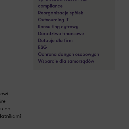
compliance
Reorganizacje spółek
Outsourcing IT
Konsulting cyfrowy
Doradztwo finansowe
Dotacje dla firm
ESG
Ochrona danych osobowych
Wsparcie dla samorządów
kowi
óre
ku od
datnikami