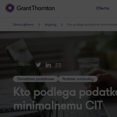
Oferta
Strona główna
Artykuły
Kto podlega podatkowi minimalne
Twitter
LinkedIn
UDOSTĘPNIJ
E-mail
Doradztwo podatkowe
Podatek minimalny
Kto podlega podatk
minimalnemu CIT