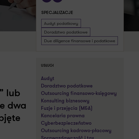
SPECJALIZACJE
Audyt podatkowy
Doradztwo podatkowe
Due diligence finansowe i podatkowe
USŁUGI
Audyt
Doradztwo podatkowe
” lub
Outsourcing finansowo-księgowy
Konsulting biznesowy
te dwa
Fuzje i przejęcia (M&A)
Kancelaria prawna
bjęte
Cyberbezpieczeństwo
Outsourcing kadrowo-płacowy
Sprawozdawczość i tax