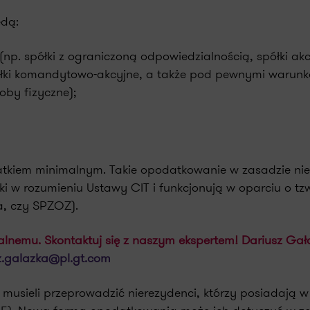
dą:
 (np. spółki z ograniczoną odpowiedzialnością, spółki akc
półki komandytowo-akcyjne, a także pod pewnymi warunk
oby fizyczne);
atkiem minimalnym. Takie opodatkowanie w zasadzie nie
ki w rozumieniu Ustawy CIT i funkcjonują w oparciu o tz
a, czy SPZOZ).
lnemu. Skontaktuj się z naszym ekspertem! Dariusz Gał
z.galazka@pl.gt.com
sieli przeprowadzić nierezydenci, którzy posiadają w