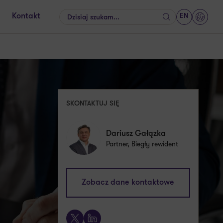
EN
Kontakt
Szukaj
GrantT
SKONTAKTUJ SIĘ
Dariusz Gałązka
Partner, Biegły rewident
dariusz.galazka@pl.gt.com
Zobacz dane kontaktowe
+48 605 828 912
X
LinkedIn