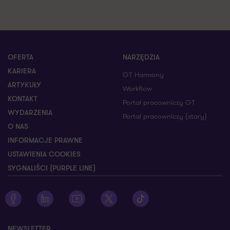
OFERTA
NARZĘDZIA
KARIERA
GT Harmony
ARTYKUŁY
Workflow
KONTAKT
Portal pracowniczy GT
WYDARZENIA
Portal pracowniczy (stary)
O NAS
INFORMACJE PRAWNE
USTAWIENIA COOKIES
SYGNALIŚCI (PURPLE LINE)
Zobacz profil Grant Thornton na Facebooku
Zobacz profil Grant Thornton na LinkedIn
Zobacz profil Grant Thornton na YouTube
Zobacz profil Grant Thornton na X
Zobacz profil Grant Thorn
NEWSLETTER