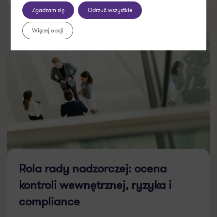
Zgadzam się
Odrzuć wszystkie
Więcej opcji
Rola rady nadzorczej: ocena
kontroli wewnętrznej, ryzyka i
compliance