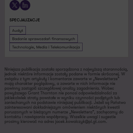
X
LinkedIn
SPECJALIZACJE
Audyt
Badanie sprawozdań finansowych
Technologie, Media i Telekomunikacja
Niniejsza publikacja została sporządzona z najwyższą starannością,
jednak niektóre informacje zostały podane w formie skróconej. W
związku z tym artykuły i komentarze zawarte w „Newsletterze”
mają charakter poglądowy, a zawarte w nich informacje nie
powinny zastąpić szczegółowej analizy zagadnienia. Wobec
powyższego Grant Thornton nie ponosi odpowiedzialności za
jakiekolwiek straty powstałe w wyniku czynności podjętych lub
zaniechanych na podstawie niniejszej publikacji. Jeżeli są Państwo
zainteresowani dokładniejszym omówieniem niektórych kwestii
poruszonych w bieżącym numerze „Newslettera”, zachęcamy do
kontaktu i nawiązania współpracy. Wszelkie uwagi i sugestie
prosimy kierować na adres jacek.kowalczyk@pl.gt.com.