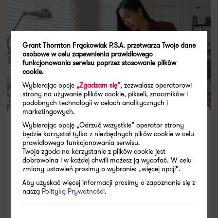
Grant Thornton Frąckowiak P.S.A. przetwarza Twoje dane
osobowe w celu zapewnienia prawidłowego
funkcjonowania serwisu poprzez stosowanie plików
cookie.
Wybierając opcje
„Zgadzam się”
, zezwalasz operatorowi
strony na używanie plików cookie, pikseli, znaczników i
podobnych technologii w celach analitycznych i
marketingowych.
Zmiany w raportowaniu ESG –
Wybierając opcję „Odrzuć wszystkie” operator strony
będzie korzystał tylko z niezbędnych pików cookie w celu
jest podpis prezydenta
prawidłowego funkcjonowania serwisu.
Twoja zgoda na korzystanie z plików cookie jest
dobrowolna i w każdej chwili możesz ją wycofać. W celu
zmiany ustawień prosimy o wybranie: „więcej opcji”.
Aby uzyskać więcej informacji prosimy o zapoznanie się z
naszą
Polityką Prywatności
.
16.03.2026