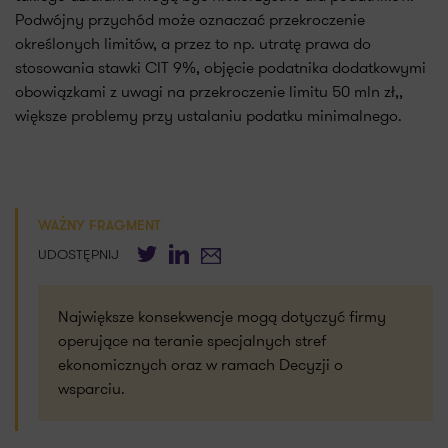
Podwójny przychód może oznaczać przekroczenie
określonych limitów, a przez to np. utratę prawa do
stosowania stawki CIT 9%, objęcie podatnika dodatkowymi
obowiązkami z uwagi na przekroczenie limitu 50 mln zł,,
większe problemy przy ustalaniu podatku minimalnego.
WAŻNY FRAGMENT
Twitter
LinkedIn
E-mail
UDOSTĘPNIJ
Największe konsekwencje mogą dotyczyć firmy
operujące na teranie specjalnych stref
ekonomicznych oraz w ramach Decyzji o
wsparciu.