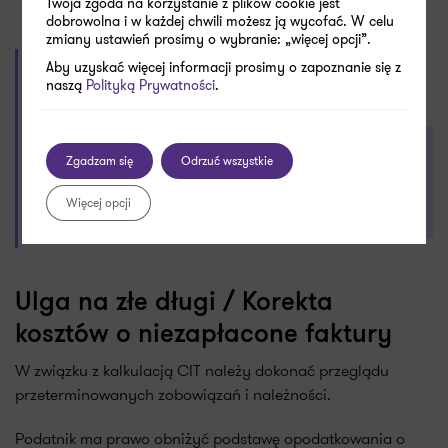
Twoja zgoda na korzystanie z plików cookie jest
dobrowolna i w każdej chwili możesz ją wycofać. W celu
zmiany ustawień prosimy o wybranie: „więcej opcji”.
Aby uzyskać więcej informacji prosimy o zapoznanie się z
GOOGLE NEWS
naszą
Polityką Prywatności
.
Twitter
LinkedIn
E-mail
UDOSTĘPNIJ
Bądź na bieżąco ze zmianami w prawie, podatkach
Zgadzam się
Odrzuć wszystkie
i księgowości! Zaobserwuj nas w
Wiadomościach
Więcej opcji
Google
Ulga na złe długi / Korekta
kosztów o niezapłacone faktury
W związku z kalkulacją CIT należy dokonać przeglądu
przeterminowanych zobowiązań i należności.
Podatnik ma prawo obniżyć podstawę opodatkowania o