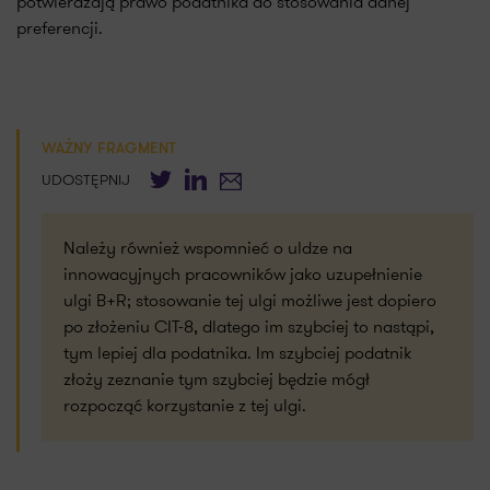
potwierdzają prawo podatnika do stosowania danej
preferencji.
WAŻNY FRAGMENT
Twitter
LinkedIn
E-mail
UDOSTĘPNIJ
Należy również wspomnieć o uldze na
innowacyjnych pracowników jako uzupełnienie
ulgi B+R; stosowanie tej ulgi możliwe jest dopiero
po złożeniu CIT-8, dlatego im szybciej to nastąpi,
tym lepiej dla podatnika. Im szybciej podatnik
złoży zeznanie tym szybciej będzie mógł
rozpocząć korzystanie z tej ulgi.