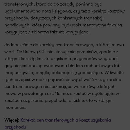
transferowych, która co do zasady powinna być
udokumentowana notą księgową, czy też z korektą kosztów/
przychodów dotyczących konkretnych transakcji
handlowych, które powinny być udokumentowane fakturą
korygującą / zbiorczą fakturą korygującą.
Jednocześnie do korekty cen transferowych, o której mowa
w art. 11e Ustawy CIT nie stosuje się przepisów, zgodnie z
którymi korekty kosztu uzyskania przychodów w sytuacji
gdy nie jest ona spowodowana błędem rachunkowym lub
inną oczywistą omyłką dokonuje się „na bieżąco. W świetle
tych przepisów może pojawić się wątpliwość – czy korekta
cen transferowych niespełniająca warunków, o których
mowa w powołanym art. 11e może zostać w ogóle ujęta w
kosztach uzyskania przychodu, a jeśli tak to w którym
momencie.
Więcej:
Korekta cen transferowych a koszt uzyskania
przychodu