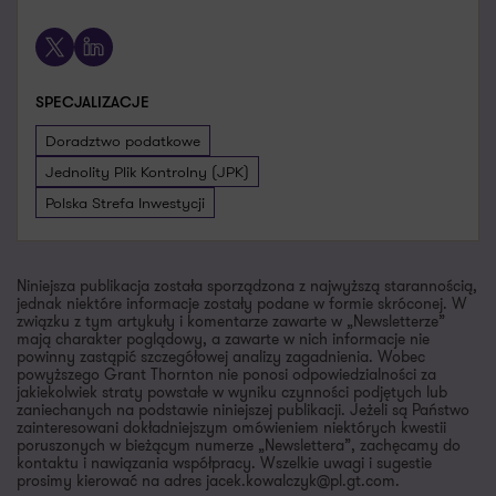
X
LinkedIn
SPECJALIZACJE
Doradztwo podatkowe
Jednolity Plik Kontrolny (JPK)
Polska Strefa Inwestycji
Niniejsza publikacja została sporządzona z najwyższą starannością,
jednak niektóre informacje zostały podane w formie skróconej. W
związku z tym artykuły i komentarze zawarte w „Newsletterze”
mają charakter poglądowy, a zawarte w nich informacje nie
powinny zastąpić szczegółowej analizy zagadnienia. Wobec
powyższego Grant Thornton nie ponosi odpowiedzialności za
jakiekolwiek straty powstałe w wyniku czynności podjętych lub
zaniechanych na podstawie niniejszej publikacji. Jeżeli są Państwo
zainteresowani dokładniejszym omówieniem niektórych kwestii
poruszonych w bieżącym numerze „Newslettera”, zachęcamy do
kontaktu i nawiązania współpracy. Wszelkie uwagi i sugestie
prosimy kierować na adres jacek.kowalczyk@pl.gt.com.