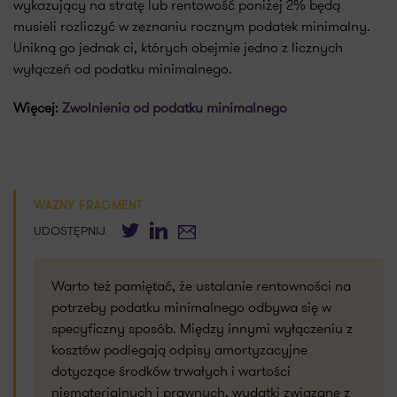
wykazujący na stratę lub rentowość poniżej 2% będą
musieli rozliczyć w zeznaniu rocznym podatek minimalny.
Unikną go jednak ci, których obejmie jedno z licznych
wyłączeń od podatku minimalnego.
Więcej:
Zwolnienia od podatku minimalnego
WAŻNY FRAGMENT
Twitter
LinkedIn
E-mail
UDOSTĘPNIJ
Warto też pamiętać, że ustalanie rentowności na
potrzeby podatku minimalnego odbywa się w
specyficzny sposób. Między innymi wyłączeniu z
kosztów podlegają odpisy amortyzacyjne
dotyczące środków trwałych i wartości
niematerialnych i prawnych, wydatki związane z