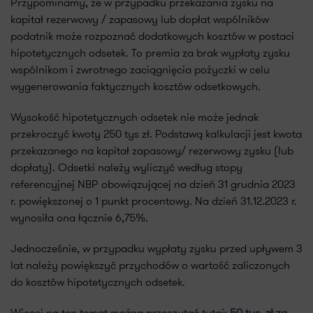
Przypominamy, że w przypadku przekazania zysku na
kapitał rezerwowy / zapasowy lub dopłat wspólników
podatnik może rozpoznać dodatkowych kosztów w postaci
hipotetycznych odsetek. To premia za brak wypłaty zysku
wspólnikom i zwrotnego zaciągnięcia pożyczki w celu
wygenerowania faktycznych kosztów odsetkowych.
Wysokość hipotetycznych odsetek nie może jednak
przekroczyć kwoty 250 tys zł. Podstawą kalkulacji jest kwota
przekazanego na kapitał zapasowy/ rezerwowy zysku (lub
dopłaty). Odsetki należy wyliczyć według stopy
referencyjnej NBP obowiązującej na dzień 31 grudnia 2023
r. powiększonej o 1 punkt procentowy. Na dzień 31.12.2023 r.
wynosiła ona łącznie 6,75%.
Jednocześnie, w przypadku wypłaty zysku przed upływem 3
lat należy powiększyć przychodów o wartość zaliczonych
do kosztów hipotetycznych odsetek.
Więcej na ten temat można przeczytać tutaj:
50 tys. zł za