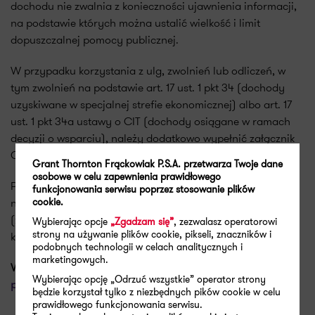
dochodu nie zwalnia z konieczności ujawnienia informacji,
na podstawie których można ustalić wielkość i limit
dopuszczalnej pomocy publicznej.
W przypadku korzystania z ulg, zwolnień lub odliczeń, w
tym zwolnień na podstawie art. 17 ust. 1 pkt 34 (dochody
uzyskiwane w specjalnej strefie ekonomicznej) albo art. 17
ust. 1 pkt 34a ustawy o CIT (dochody osiągane w ramach
decyzji o wsparciu), należy dodatkowo wypełnić załącznik
CIT-8/O.
Grant Thornton Frąckowiak P.S.A. przetwarza Twoje dane
osobowe w celu zapewnienia prawidłowego
Przy ustalaniu wysokości otrzymanej pomocy publicznej
funkcjonowania serwisu poprzez stosowanie plików
cookie.
należy pamiętać o zdyskontowaniu niektórych wartości
(zgodnie z właściwymi przepisami), co może wiązać się z
Wybierając opcje
„Zgadzam się”
, zezwalasz operatorowi
strony na używanie plików cookie, pikseli, znaczników i
koniecznością posiadania tzw. kalkulatora dyskonta.
podobnych technologii w celach analitycznych i
marketingowych.
Więcej:
O czym pamiętać przy rozliczeniu pomocy
Wybierając opcję „Odrzuć wszystkie” operator strony
publicznej w ramach Polskiej Strefy Inwestycji?
będzie korzystał tylko z niezbędnych pików cookie w celu
prawidłowego funkcjonowania serwisu.