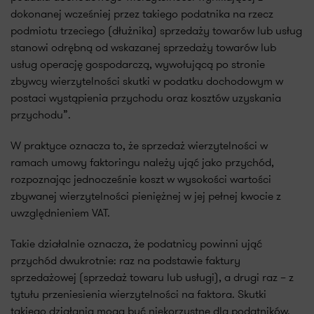
dokonanej wcześniej przez takiego podatnika na rzecz
podmiotu trzeciego (dłużnika) sprzedaży towarów lub usług
stanowi odrębną od wskazanej sprzedaży towarów lub
usług operację gospodarczą, wywołującą po stronie
zbywcy wierzytelności skutki w podatku dochodowym w
postaci wystąpienia przychodu oraz kosztów uzyskania
przychodu”.
W praktyce oznacza to, że sprzedaż wierzytelności w
ramach umowy faktoringu należy ująć jako przychód,
rozpoznając jednocześnie koszt w wysokości wartości
zbywanej wierzytelności pieniężnej w jej pełnej kwocie z
uwzględnieniem VAT.
Takie działalnie oznacza, że podatnicy powinni ująć
przychód dwukrotnie: raz na podstawie faktury
sprzedażowej (sprzedaż towaru lub usługi), a drugi raz – z
tytułu przeniesienia wierzytelności na faktora. Skutki
takiego działania mogą być niekorzystne dla podatników.