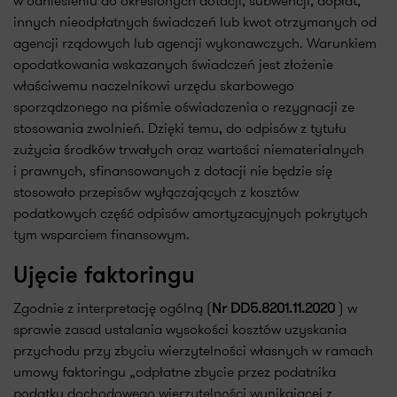
w odniesieniu do określonych dotacji, subwencji, dopłat,
innych nieodpłatnych świadczeń lub kwot otrzymanych od
agencji rządowych lub agencji wykonawczych. Warunkiem
opodatkowania wskazanych świadczeń jest złożenie
właściwemu naczelnikowi urzędu skarbowego
sporządzonego na piśmie oświadczenia o rezygnacji ze
stosowania zwolnień. Dzięki temu, do odpisów z tytułu
zużycia środków trwałych oraz wartości niematerialnych
i prawnych, sfinansowanych z dotacji nie będzie się
stosowało przepisów wyłączających z kosztów
podatkowych część odpisów amortyzacyjnych pokrytych
tym wsparciem finansowym.
Ujęcie faktoringu
Zgodnie z interpretację ogólną (
Nr DD5.8201.11.2020
) w
sprawie zasad ustalania wysokości kosztów uzyskania
przychodu przy zbyciu wierzytelności własnych w ramach
umowy faktoringu „odpłatne zbycie przez podatnika
podatku dochodowego wierzytelności wynikającej z