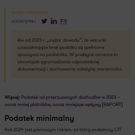
WAŻNY FRAGMENT
Twitter
LinkedIn
E-mail
UDOSTĘPNIJ
Ale od 2023 r. „ciężar dowodu”, że warunki
uzasadniające brak podatku są spełnione
spoczywa na podatniku. W praktyce oznacza to
obowiązek zgromadzenie odpowiedniej
dokumentacji i dochowania należytej staranności.
Więcej:
Podatek od przerzuconych dochodów w 2023 –
coraz mniej płatników, coraz mniejsze wpływy [RAPORT]
Podatek minimalny
Rok 2024 jest pierwszym rokiem, za który podatnicy CIT