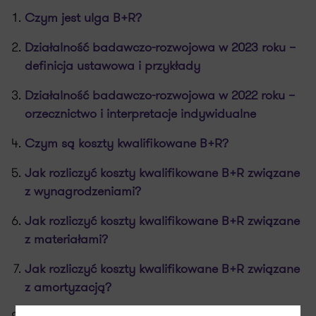
Czym jest ulga B+R?
Działalność badawczo-rozwojowa w 2023 roku –
definicja ustawowa i przykłady
Działalność badawczo-rozwojowa w 2022 roku –
orzecznictwo i interpretacje indywidualne
Czym są koszty kwalifikowane B+R?
Jak rozliczyć koszty kwalifikowane B+R związane
z wynagrodzeniami?
Jak rozliczyć koszty kwalifikowane B+R związane
z materiałami?
Jak rozliczyć koszty kwalifikowane B+R związane
z amortyzacją?