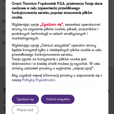
Ewidencja podatkowa w uldze B+R
Grant Thornton Frąckowiak P.S.A. przetwarza Twoje dane
osobowe w celu zapewnienia prawidłowego
Ewidencja czasu pracy w uldze B+R
funkcjonowania serwisu poprzez stosowanie plików
cookie.
Jak ująć ulgę B+R w zeznaniu rocznym?
Wybierając opcje
„Zgadzam się”
, zezwalasz operatorowi
strony na używanie plików cookie, pikseli, znaczników i
Strata podatkowa a ulga B+R
podobnych technologii w celach analitycznych i
marketingowych.
Przyszłość ulgi B+R
Wybierając opcję „Odrzuć wszystkie” operator strony
będzie korzystał tylko z niezbędnych pików cookie w celu
prawidłowego funkcjonowania serwisu.
Twoja zgoda na korzystanie z plików cookie jest
dobrowolna i w każdej chwili możesz ją wycofać. W celu
zmiany ustawień prosimy o wybranie: „więcej opcji”.
Aby uzyskać więcej informacji prosimy o zapoznanie się z
naszą
Polityką Prywatności
.
Porozmawiajmy o Twoich wyzwaniach
Zgadzam się
Odrzuć wszystkie
Świadczymy usługi w zakresie
Ulga: B+R, IP
Box, na prototyp, na ekspansję, na
Więcej opcji