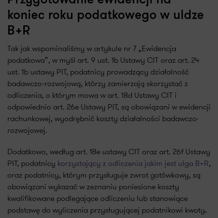
Przygotowanie ewidencji na
koniec roku podatkowego w uldze
B+R
Tak jak wspominaliśmy w artykule nr 7 „Ewidencja
podatkowa”, w myśl art. 9 ust. 1b Ustawy CIT oraz art. 24
ust. 1b ustawy PIT, podatnicy prowadzący działalność
badawczo-rozwojową, którzy zamierzają skorzystać z
odliczenia, o którym mowa w art. 18d Ustawy CIT i
odpowiednio art. 26e Ustawy PIT, są obowiązani w ewidencji
rachunkowej, wyodrębnić koszty działalności badawczo-
rozwojowej.
Dodatkowo, według art. 18e ustawy CIT oraz art. 26f Ustawy
PIT, podatnicy
korzystający z odliczenia jakim jest ulga B+R
,
oraz podatnicy, którym przysługuje zwrot gotówkowy, są
obowiązani wykazać w zeznaniu poniesione koszty
kwalifikowane podlegające odliczeniu lub stanowiące
podstawę do wyliczenia przysługującej podatnikowi kwoty
.