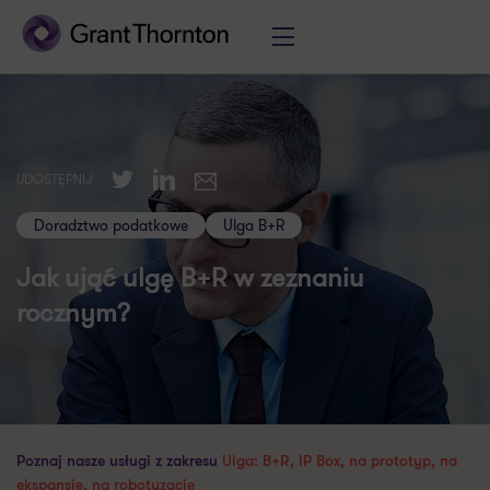
Twitter
LinkedIn
UDOSTĘPNIJ
E-mail
Doradztwo podatkowe
Ulga B+R
Jak ująć ulgę B+R w zeznaniu
rocznym?
Poznaj nasze usługi z zakresu
Ulga: B+R, IP Box, na prototyp, na
ekspansję, na robotyzację