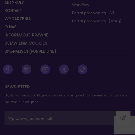
ARTYKUŁY
Workflow
KONTAKT
Portal pracowniczy GT
WYDARZENIA
Portal pracowniczy (stary)
O NAS
INFORMACJE PRAWNE
USTAWIENIA COOKIES
SYGNALIŚCI (PURPLE LINE)
Zobacz profil Grant Thornton na Facebooku
Zobacz profil Grant Thornton na LinkedIn
Zobacz profil Grant Thornton na YouTube
Zobacz profil Grant Thornton na X
Zobacz profil Grant Thorn
NEWSLETTER
Bądź na bieżąco: Najważniejsze zmiany i ich omówienie co tydzień
na twojej skrzynce
Wpisz swój adres e-mail
Wyślij