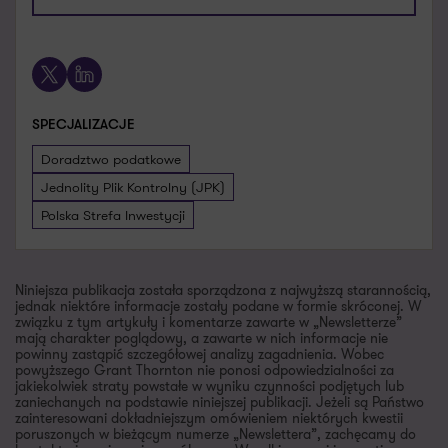
Umów spotkanie
X
LinkedIn
SPECJALIZACJE
Doradztwo podatkowe
Jednolity Plik Kontrolny (JPK)
Polska Strefa Inwestycji
Niniejsza publikacja została sporządzona z najwyższą starannością,
jednak niektóre informacje zostały podane w formie skróconej. W
związku z tym artykuły i komentarze zawarte w „Newsletterze”
mają charakter poglądowy, a zawarte w nich informacje nie
powinny zastąpić szczegółowej analizy zagadnienia. Wobec
powyższego Grant Thornton nie ponosi odpowiedzialności za
jakiekolwiek straty powstałe w wyniku czynności podjętych lub
zaniechanych na podstawie niniejszej publikacji. Jeżeli są Państwo
zainteresowani dokładniejszym omówieniem niektórych kwestii
poruszonych w bieżącym numerze „Newslettera”, zachęcamy do