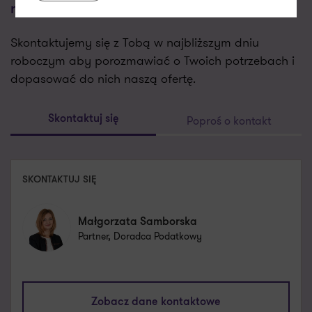
robotyzację
Skontaktujemy się z Tobą w najbliższym dniu
roboczym aby porozmawiać o Twoich potrzebach i
dopasować do nich naszą ofertę.
Poproś o kontakt
Skontaktuj się
SKONTAKTUJ SIĘ
Małgorzata Samborska
Partner, Doradca Podatkowy
malgorzata.samborska@pl.gt.com
+48 661 538 580
Zobacz dane kontaktowe