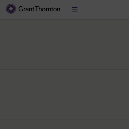
Twitter
LinkedIn
UDOSTĘPNIJ
E-mail
Grant Thornton 4. audytorem w Polsce
28.04.2023