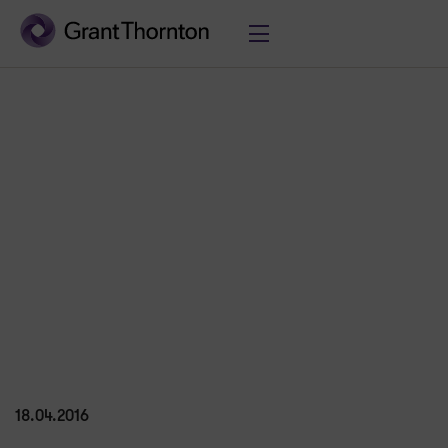
Twitter
LinkedIn
UDOSTĘPNIJ
E-mail
Grant Thornton 5. siłą na rynku!
18.04.2016