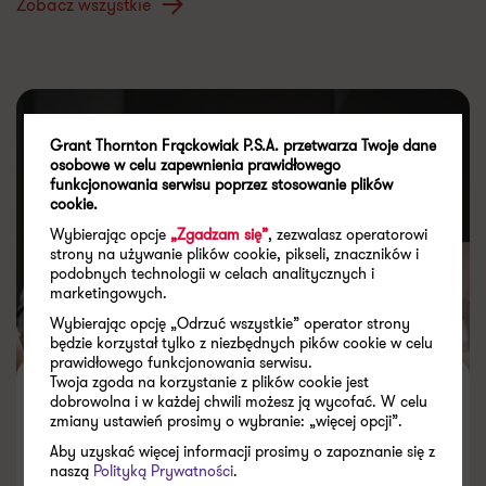
Zobacz wszystkie
Grant Thornton Frąckowiak P.S.A. przetwarza Twoje dane
osobowe w celu zapewnienia prawidłowego
funkcjonowania serwisu poprzez stosowanie plików
cookie.
Wybierając opcje
„Zgadzam się”
, zezwalasz operatorowi
strony na używanie plików cookie, pikseli, znaczników i
podobnych technologii w celach analitycznych i
marketingowych.
Wybierając opcję „Odrzuć wszystkie” operator strony
będzie korzystał tylko z niezbędnych pików cookie w celu
prawidłowego funkcjonowania serwisu.
Twoja zgoda na korzystanie z plików cookie jest
Kontrola PIP. Jak się na nią
dobrowolna i w każdej chwili możesz ją wycofać. W celu
zmiany ustawień prosimy o wybranie: „więcej opcji”.
przygotować?
Aby uzyskać więcej informacji prosimy o zapoznanie się z
naszą
Polityką Prywatności
.