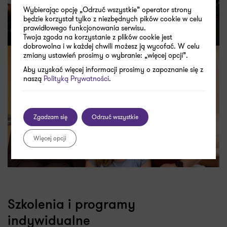
Wybierając opcję „Odrzuć wszystkie” operator strony
będzie korzystał tylko z niezbędnych pików cookie w celu
Poland Bussines Run
prawidłowego funkcjonowania serwisu.
Twoja zgoda na korzystanie z plików cookie jest
dobrowolna i w każdej chwili możesz ją wycofać. W celu
zmiany ustawień prosimy o wybranie: „więcej opcji”.
Coroczny bieg charytatywny, w którym uczestniczą
Aby uzyskać więcej informacji prosimy o zapoznanie się z
nasi pracownicy – 13 drużyn, 65 uczestników
naszą
Polityką Prywatności
.
Zgadzam się
Odrzuć wszystkie
Więcej opcji
Webinary społeczne
Wewnętrzne spotkania z ekspertami, które poruszają
ważne tematy społeczne takie jak przełamywanie
Szkolenia i programy
granic, depresja, zdrowie, rodzicielstwo oraz wiele
innych związanych z potrzebami naszych
indywidualne