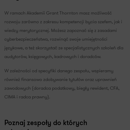
pracowników lub ich inicjatywami.
W ramach Akademii Grant Thornton masz możliwość
rozwoju zarówno z zakresu kompetencji bycia szefem, jak i
wiedzy merytorycznej. Możesz zapoznać się z zasadami
cyberbezpieczeństwa, rozwinąć swoje umiejętności
językowe, a też skorzystać ze specjalistycznych szkoleń dla
audytorów, księgowych, kadrowych i doradców.
W zależności od specyfiki danego zespołu, wspieramy
również finansowo zdobywanie tytułów oraz uprawnień
zawodowych (doradca podatkowy, biegły rewident, CFA,
CIMA i radca prawny).
Poznaj zespoły do których