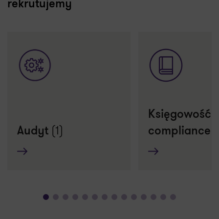
rekrutujemy
Księgowość i
(1)
(
Audyt
compliance