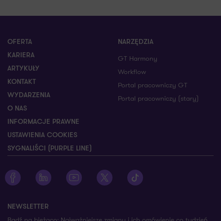
OFERTA
NARZĘDZIA
KARIERA
GT Harmony
ARTYKUŁY
Workflow
KONTAKT
Portal pracowniczy GT
WYDARZENIA
Portal pracowniczy (stary)
O NAS
INFORMACJE PRAWNE
USTAWIENIA COOKIES
SYGNALIŚCI (PURPLE LINE)
Zobacz profil Grant Thornton na Facebooku
Zobacz profil Grant Thornton na LinkedIn
Zobacz profil Grant Thornton na YouTube
Zobacz profil Grant Thornton na X
Zobacz profil Grant Thorn
NEWSLETTER
Bądź na bieżąco: Najważniejsze zmiany i ich omówienie co tydzień