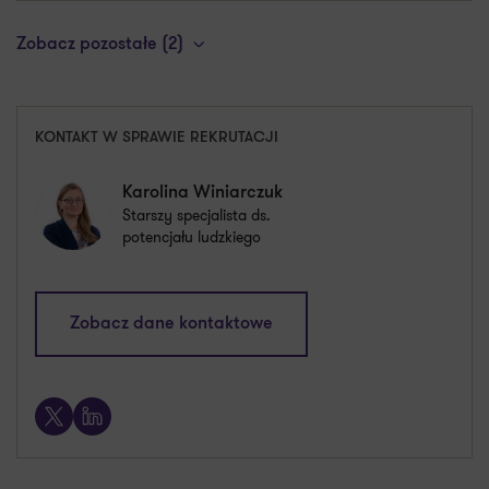
Zobacz pozostałe (2)
KONTAKT W SPRAWIE REKRUTACJI
Karolina Winiarczuk
Starszy specjalista ds.
potencjału ludzkiego
karolina.winiarczuk@pl.gt.com
Zobacz dane kontaktowe
+48 693 671 629
X
LinkedIn