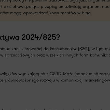
rzedsiębiorcy nie powinni traktować tego jako argumentu
ż dziś obowiązujące przepisy umożliwiają organom na
, które mogą wprowadzać konsumentów w błąd.
ektywa 2024/825?
 komunikacji kierowanej do konsumentów (B2C), w tym re
łów sprzedażowych oraz wszelkich innych form komunikac
owiązków wynikających z CSRD. Może jednak mieć znacz
ące zrównoważonego rozwoju w komunikacji marketingowe