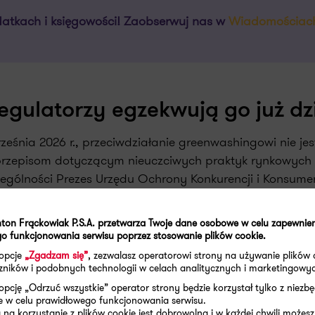
atkach i księgowości! Zaobserwuj nas w
Wiadomościac
gulatorzy egzekwują go już dz
śnia 2026 r., przeciwdziałanie greenwashingowi nie je
 przepisom dotyczącym nieuczciwych praktyk rynkowych
gólności Prezes Urzędu Ochrony Konkurencji i Konsum
ch instrumentów prawnych.
ton Frąckowiak P.S.A. przetwarza Twoje dane osobowe w celu zapewnie
wobec kilku dużych przedsiębiorców, kwestionując spos
o funkcjonowania serwisu poprzez stosowanie plików cookie.
munikacji związanej z wpływem produktów i działalnośc
 opcje
„Zgadzam się”
, zezwalasz operatorowi strony na używanie plików 
zekają na pełne wdrożenie nowych regulacji, lecz już dz
aczników i podobnych technologii w celach analitycznych i marketingowy
obowiązującymi przepisami.
opcję „Odrzuć wszystkie” operator strony będzie korzystał tylko z niezb
e w celu prawidłowego funkcjonowania serwisu.
na korzystanie z plików cookie jest dobrowolna i w każdej chwili możesz