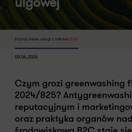
ulgowej
Poznaj nasze usługi z zakresu
ESG
09.06.2026
Czym grozi greenwashing f
2024/825? Antygreenwashi
reputacyjnym i marketing
oraz praktyka organów nad
środowiskowa B2C staje si