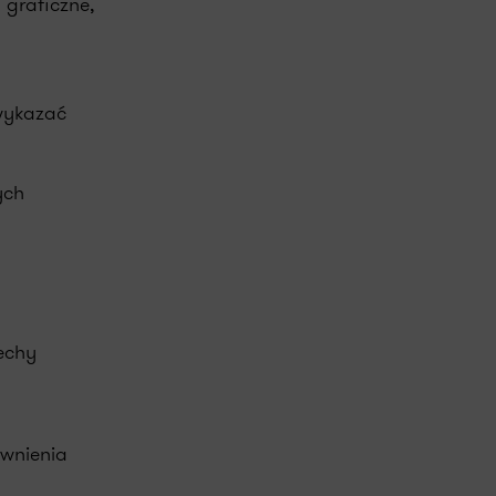
 graficzne,
 wykazać
ych
echy
ewnienia