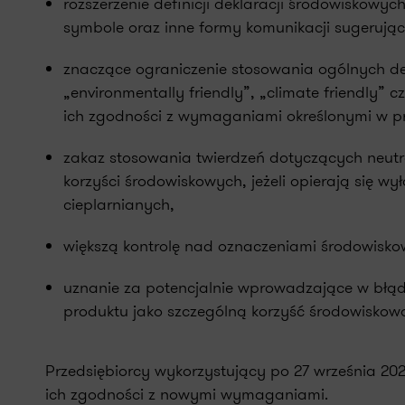
rozszerzenie definicji deklaracji środowiskowy
symbole oraz inne formy komunikacji sugerują
znaczące ograniczenie stosowania ogólnych dek
„environmentally friendly”, „climate friendly” 
ich zgodności z wymaganiami określonymi w p
zakaz stosowania twierdzeń dotyczących neutra
korzyści środowiskowych, jeżeli opierają się 
cieplarnianych,
większą kontrolę nad oznaczeniami środowiskow
uznanie za potencjalnie wprowadzające w błąd
produktu jako szczególną korzyść środowiskow
Przedsiębiorcy wykorzystujący po 27 września 20
ich zgodności z nowymi wymaganiami.