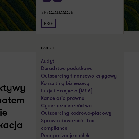
SPECJALIZACJE
ESG
USŁUGI
Audyt
Doradztwo podatkowe
Outsourcing finansowo-księgowy
Konsulting biznesowy
ektywy
Fuzje i przejęcia (M&A)
matem
Kancelaria prawna
Cyberbezpieczeństwo
ie
Outsourcing kadrowo-płacowy
Sprawozdawczość i tax
kacja
compliance
Reorganizacje spółek