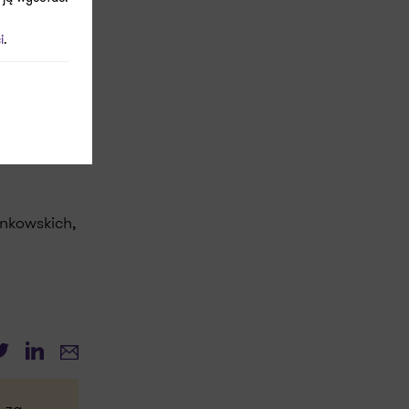
i
.
adzoru
onkowskich,
witter
LinkedIn
E-mail