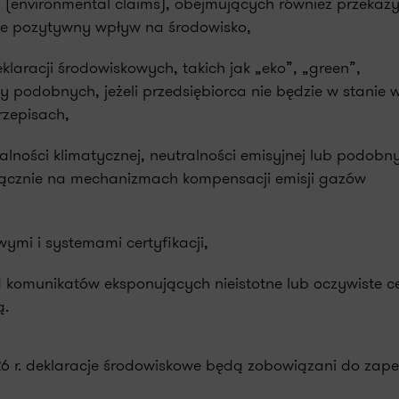
ch (environmental claims), obejmujących również przekazy
ce pozytywny wpływ na środowisko,
laracji środowiskowych, takich jak „eko”, „green”,
czy podobnych, jeżeli przedsiębiorca nie będzie w stanie
rzepisach,
lności klimatycznej, neutralności emisyjnej lub podobn
wyłącznie na mechanizmach kompensacji emisji gazów
ymi i systemami certyfikacji,
 komunikatów eksponujących nieistotne lub oczywiste c
ą.
26 r. deklaracje środowiskowe będą zobowiązani do zap