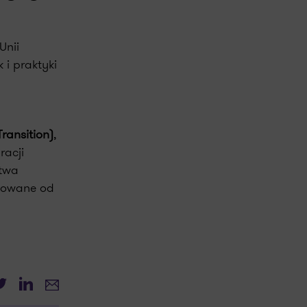
Unii
 i praktyki
ransition)
,
racji
twa
osowane od
witter
LinkedIn
E-mail