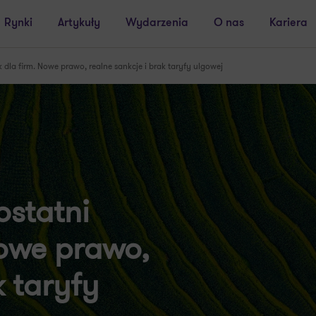
Rynki
Artykuły
Wydarzenia
O nas
Kariera
dla firm. Nowe prawo, realne sankcje i brak taryfy ulgowej
ostatni
Nowe prawo,
k taryfy