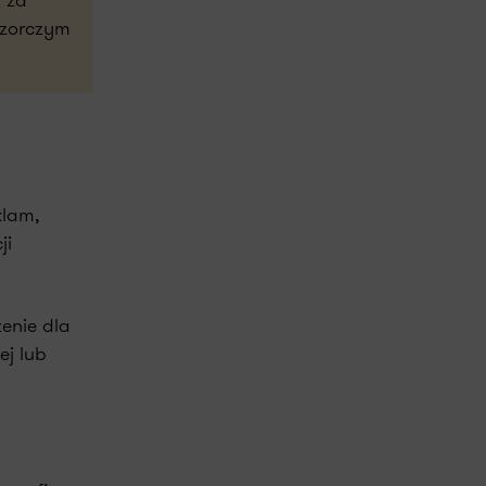
 za
dzorczym
klam,
ji
enie dla
j lub