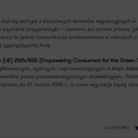
stał się jednym z kluczowych tematów regulacyjnych w 
 wyraźnie przyspieszyło – zarówno po stronie prawa, jak
acza to jedno: komunikacja środowiskowa w relacjach z
 rygorystyczną fazę.
 (UE) 2024/825 (Empowering Consumers for the Green T
eryfikowanych, ogólnych i wprowadzających w błąd dekla
umentów przed pseudoekologicznym marketingiem. Pańs
zepisów do 27 marca 2026 r., a nowe regulacje będą st
T
UDOSTĘPNIJ