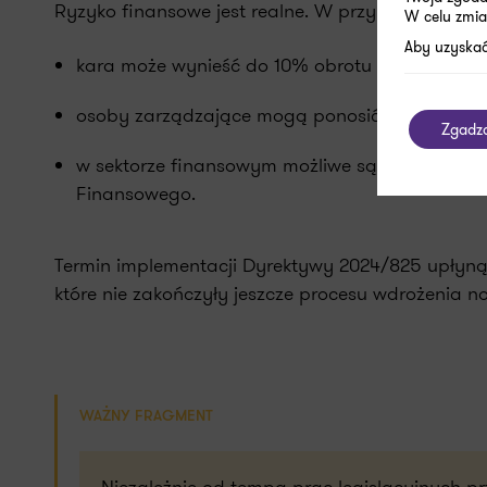
Ryzyko finansowe jest realne. W przypadku naru
W celu zmia
Aby uzyskać
kara może wynieść do 10% obrotu osiągnięteg
osoby zarządzające mogą ponosić odpowiedzia
Zgadz
w sektorze finansowym możliwe są dodatkowe d
Finansowego.
Termin implementacji Dyrektywy 2024/825 upłynął
które nie zakończyły jeszcze procesu wdrożenia n
WAŻNY FRAGMENT