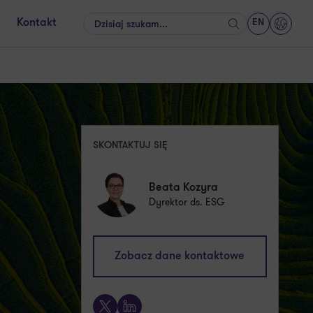
EN
Kontakt
Szukaj
GrantT
SKONTAKTUJ SIĘ
Beata Kozyra
Dyrektor ds. ESG
beata.kozyra@pl.gt.com
Zobacz dane kontaktowe
+48 725 112 035
X
LinkedIn