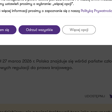
szeń przepisów konsumenckich:
ny ustawień prosimy o wybranie: „więcej opcji”.
 więcej informacji prosimy o zapoznanie się z naszą
Polityką Prywatnośc
o w roku poprzedzającym wydanie decyzji,
lność finansową do 2 mln zł,
am się
Odrzuć wszystkie
Więcej opcji
ziałania i środki nadzorcze stosowane przez Komisję N
 27 marca 2026 r. Polska znajduje się wśród państw czł
owych regulacji do prawa krajowego.
T
UDOSTĘPNIJ