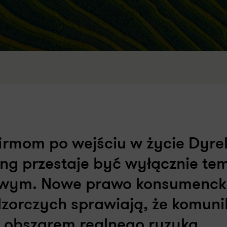
irmom po wejściu w życie Dyr
ng przestaje być wyłącznie te
owym. Nowe prawo konsumenck
zorczych sprawiają, że komuni
ę obszarem realnego ryzyka