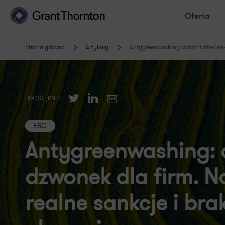
Oferta
Strona główna
Artykuły
Antygreenwashing: ostatni dzwonek 
Twitter
LinkedIn
UDOSTĘPNIJ
E-mail
ESG
Antygreenwashing: 
dzwonek dla firm. 
realne sankcje i bra