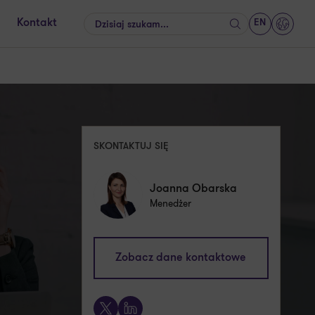
EN
Kontakt
Szukaj
GrantT
SKONTAKTUJ SIĘ
Joanna Obarska
Menedżer
joanna.obarska@pl.gt.com
Zobacz dane kontaktowe
+48 667 110 055
X
LinkedIn