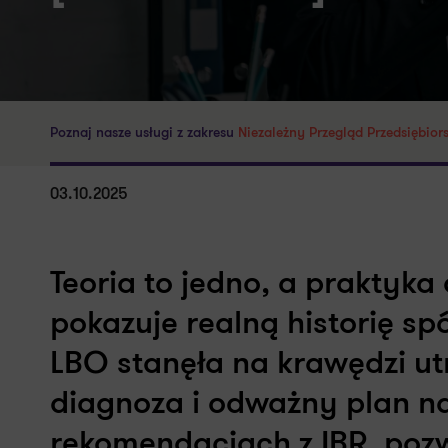
Poznaj nasze usługi z zakresu
Niezależny Przegląd Przedsiębior
03.10.2025
Teoria to jedno, a praktyka
pokazuje realną historię spó
LBO stanęła na krawędzi ut
diagnoza i odważny plan n
rekomendacjach z IBR, pozw