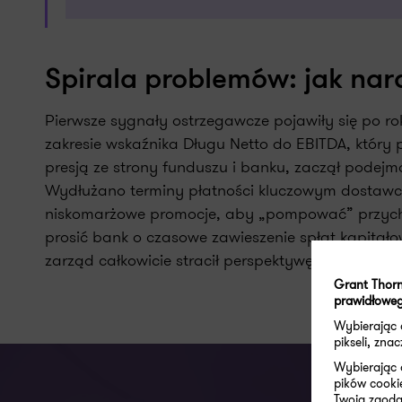
Spirala problemów: jak nar
Pierwsze sygnały ostrzegawcze pojawiły się po r
zakresie wskaźnika Długu Netto do EBITDA, któr
presją ze strony funduszu i banku, zaczął podejm
Wydłużano terminy płatności kluczowym dostawc
niskomarżowe promocje, aby „pompować” przycho
prosić bank o czasowe zawieszenie spłat kapitał
zarząd całkowicie stracił perspektywę strategicz
Grant Thorn
prawidłoweg
Wybierając
pikseli, zn
Wybierając 
pików cooki
Twoja zgoda 