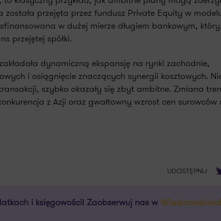
, to klasyczny przykład, jak ambitne plany mogą zderzyć
a została przejęta przez fundusz Private Equity w model
sfinansowana w dużej mierze długiem bankowym, który,
s przejętej spółki.
 zakładała dynamiczną ekspansję na rynki zachodnie,
owych i osiągnięcie znaczących synergii kosztowych. Nie
ansakcji, szybko okazały się zbyt ambitne. Zmiana tr
onkurencja z Azji oraz gwałtowny wzrost cen surowców 
T
UDOSTĘPNIJ
atkach i księgowości! Zaobserwuj nas w
Wiadomościac