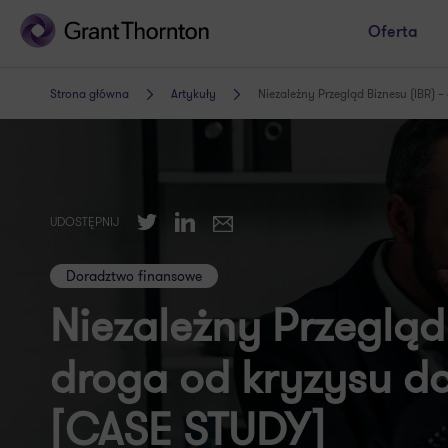
Oferta
Strona główna
Artykuły
Niezależny Przegląd Biznesu (IBR) –
Twitter
LinkedIn
UDOSTĘPNIJ
E-mail
Doradztwo finansowe
Niezależny Przegląd 
droga od kryzysu do 
[CASE STUDY]