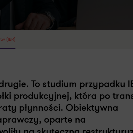
stw (IBR)
 drugie. To studium przypadku I
łki produkcyjnej, która po tran
raty płynności. Obiektywna
aprawczy, oparte na
oliły na skuteczną restruktury