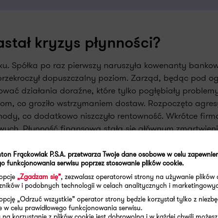
astał kryzys płynności?
oku. Spółka po raz pierwszy naruszyła kowenanty banko
y przekroczył dopuszczalny poziom. Zarząd, będąc pod 
ować działania doraźne, które tylko pogłębiały problemy
om, co groziło wstrzymaniem dostaw. Rozpoczęto agre
dy, co dodatkowo niszczyło rentowność. Wkrótce firm
owych. Płynność finansowa stała się głównym zmartwien
ną, skupiając się wyłącznie na codziennym „gaszeniu poż
ton Frąckowiak P.S.A. przetwarza Twoje dane osobowe w celu zapewnie
o funkcjonowania serwisu poprzez stosowanie plików cookie.
 opcje
„Zgadzam się”
, zezwalasz operatorowi strony na używanie plików 
aczników i podobnych technologii w celach analitycznych i marketingowy
opcję „Odrzuć wszystkie” operator strony będzie korzystał tylko z niezb
e w celu prawidłowego funkcjonowania serwisu.
na korzystanie z plików cookie jest dobrowolna i w każdej chwili możesz