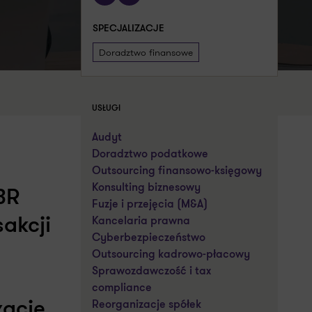
SPECJALIZACJE
Doradztwo finansowe
USŁUGI
Audyt
Doradztwo podatkowe
Outsourcing finansowo-księgowy
Konsulting biznesowy
BR
Fuzje i przejęcia (M&A)
sakcji
Kancelaria prawna
Cyberbezpieczeństwo
Outsourcing kadrowo-płacowy
Sprawozdawczość i tax
compliance
zację
Reorganizacje spółek