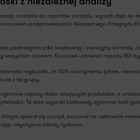
ski z niezależnej analizy
racąc zaufanie do raportów zarządu, wyraził chęć do d
 pod warunkiem przeprowadzenia Niezależnego Przeglądu
ces postrzegano jako kosztowną i inwazyjną kontrolę. J
y wszystkim stronom. Kluczowe ustalenia raportu IBR by
towności wykazała, że 20% asortymentu (stare, niemod
tuce z tej grupy.
romne zapasy słabo rotujących produktów, a analiza 
płatności. Te dwa czynniki blokowały ogromną ilość gotó
którym opierał się zarząd, bazował na całkowicie niere
rując negatywne trendy rynkowe.