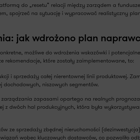
 platformą do „resetu” relacji między zarządem a fundu
lem, spojrzeć na sytuację i wypracować realistyczny pla
nia: jak wdrożono plan napraw
 konkretne, możliwe do wdrożenia wskazówki i potencjalne
e rekomendacje, które zostały zaimplementowane, to:
cji i sprzedaży całej nierentownej linii produktowej. Za
iej dochodowych, niszowych segmentów.
zarządzania zapasami opartego na realnych prognozach 
nej z dwóch hal produkcyjnych, która była wykorzystyw
ów ze sprzedaży zbędnej nieruchomości (dezinwestycja)
wiązań wobec kluczowych dostawców, co pozwoliło odbu