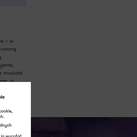
we – w
ogromną
.
sywne,
a musiała
iem, a
arów”.
nia
cookie,
ch.
ędnych
 ją wycofać.