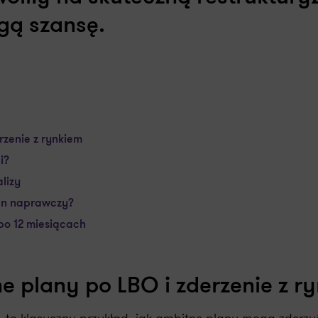
ugą szansę.
rzenie z rynkiem
i?
lizy
lan naprawczy?
po 12 miesiącach
e plany po LBO i zderzenie z r