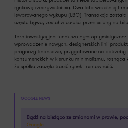
Historia spółki, producenta mebli tapicerowanych
rynkową rzeczywistością. Dwa lata wcześniej firm
lewarowanego wykupu (LBO). Transakcja została 
często bywa, został w całości przeniesiony na bilan
Teza inwestycyjna funduszu była optymistyczna:
wprowadzenie nowych, designerskich linii produkt
prognozy finansowe, przygotowane na potrzeby tr
konsumenckich w kierunku minimalizmu, rosnąca k
że spółka zaczęła tracić rynek i rentowność.
GOOGLE NEWS
Bądź na bieżąco ze zmianami w prawie, pod
Google