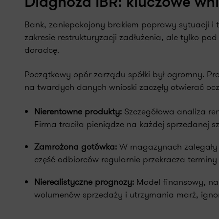
Diagnoza IBR: kluczowe wnio
Bank, zaniepokojony brakiem poprawy sytuacji i t
zakresie restrukturyzacji zadłużenia, ale tylko
doradcę.
Początkowy opór zarządu spółki był ogromny. Pro
na twardych danych wnioski zaczęły otwierać ocz
Nierentowne produkty:
Szczegółowa analiza ren
Firma traciła pieniądze na każdej sprzedanej sz
Zamrożona gotówka:
W magazynach zalegały og
część odbiorców regularnie przekracza terminy 
Nierealistyczne prognozy:
Model finansowy, na 
wolumenów sprzedaży i utrzymania marż, igno