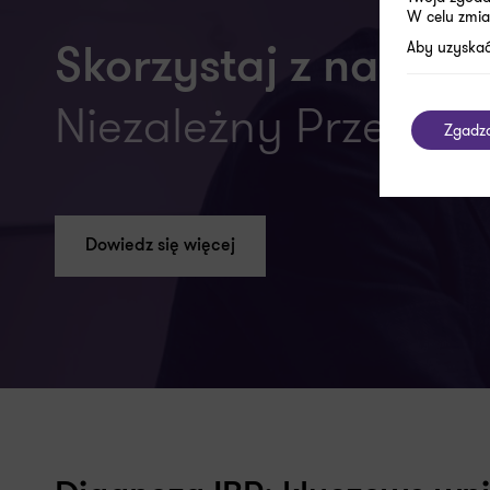
W celu zmia
Aby uzyskać
Skorzystaj z naszych
Niezależny Przegląd 
Zgadz
Dowiedz się więcej