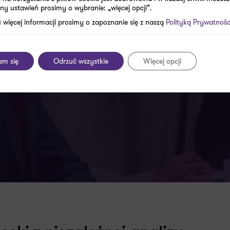
ny ustawień prosimy o wybranie: „więcej opcji”.
 więcej informacji prosimy o zapoznanie się z naszą
Polityką Prywatnośc
 usług z zakresu:
Przedsiębiorstw (IBR)
am się
Odrzuć wszystkie
Więcej opcji