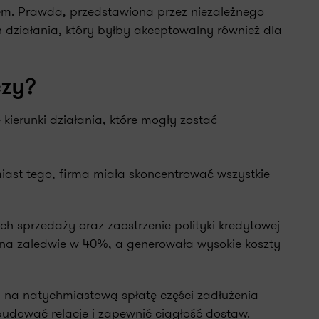
szem. Prawda, przedstawiona przez niezależnego
n działania, który byłby akceptowalny również dla
czy?
 kierunki działania, które mogły zostać
miast tego, firma miała skoncentrować wszystkie
sprzedaży oraz zaostrzenie polityki kredytowej
ana zaledwie w 40%, a generowała wysokie koszty
 na natychmiastową spłatę części zadłużenia
dować relacje i zapewnić ciągłość dostaw.