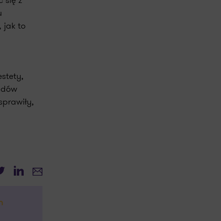
 się z
u
 jak to
stety,
endów
sprawiły,
witter
LinkedIn
E-mail
h