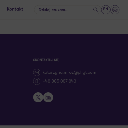
EN
Kontakt
Szukaj
GrantT
SKONTAKTUJ SIĘ
katarzyna.mroz@pl.gt.com
+48 885 887 843
X
LinkedIn