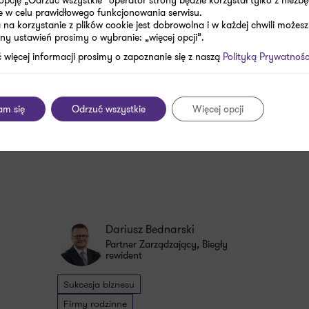
e w celu prawidłowego funkcjonowania serwisu.
na korzystanie z plików cookie jest dobrowolna i w każdej chwili możesz
ny ustawień prosimy o wybranie: „więcej opcji”.
 więcej informacji prosimy o zapoznanie się z naszą
Polityką Prywatnośc
am się
Odrzuć wszystkie
Więcej opcji
Dariusz Bednarski
Partner Zarządzający, Biegły
rewident
Sukcesja biznesu
Firmy rodzinne