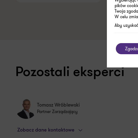
pików cooki
Twoja zgoda 
W celu zmia
Aby uzyskać
Zgadz
Pozostali eksperci
Tomasz Wróblewski
Partner Zarządzający
Zobacz dane kontaktowe