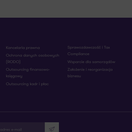
Sprawozdawczość i Tax
Kancelaria prawna
Compliance
Ochrona danych osobowych
(RODO)
Wsparcie dla samorządów
Outsourcing finansowo-
Założenie i reorganizacja
księgowy
biznesu
Outsourcing kadr i płac
adres e-mail
Wyślij