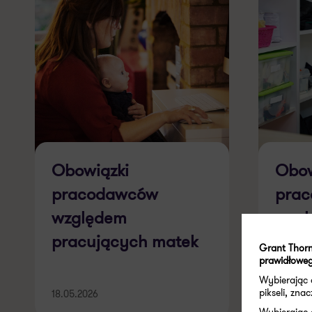
Obowiązki
Obow
pracodawców
pra
względem
wzgl
pracujących matek
w ci
Grant Thorn
prawidłoweg
Wybierając
pikseli, zn
18.05.2026
18.05.2
Wybierając 