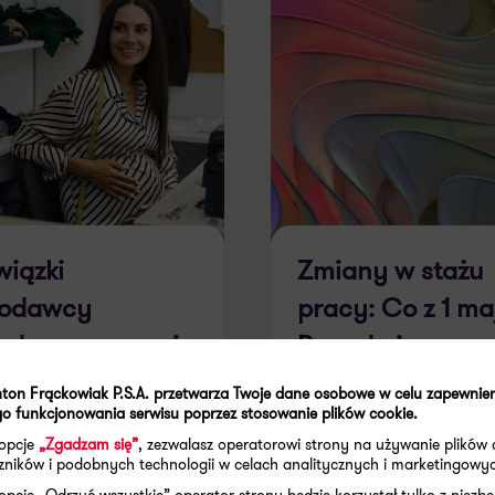
iązki
Zmiany w stażu
codawcy
pracy: Co z 1 ma
ędem pracownic
Prawda i wyzwa
ąży
#47
ton Frąckowiak P.S.A. przetwarza Twoje dane osobowe w celu zapewnie
o funkcjonowania serwisu poprzez stosowanie plików cookie.
 opcje
„Zgadzam się”
, zezwalasz operatorowi strony na używanie plików 
aczników i podobnych technologii w celach analitycznych i marketingowy
026
28.04.2026
opcję „Odrzuć wszystkie” operator strony będzie korzystał tylko z niezb