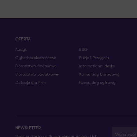
OFERTA
Audyt
ESG
Cyberbezpieczeństwo
Fuzje i Przejęcia
Doradztwo finansowe
International desks
Doradztwo podatkowe
Konsulting biznesowy
Dotacje dla firm
Konsulting cyfrowy
NEWSLETTER
Wpisz swój 
Bądź na bieżąco: Najważniejsze zmiany i ich