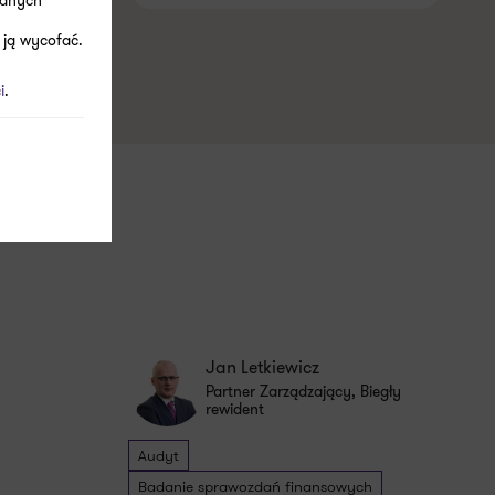
 ją wycofać.
i
.
Jan Letkiewicz
Partner Zarządzający, Biegły
rewident
Audyt
Badanie sprawozdań finansowych