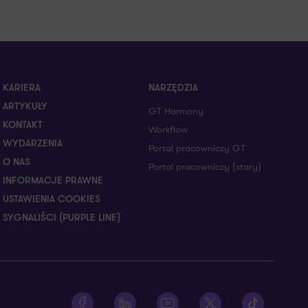
KARIERA
NARZĘDZIA
ARTYKUŁY
GT Harmony
KONTAKT
Workflow
WYDARZENIA
Portal pracowniczy GT
O NAS
Portal pracowniczy (stary)
INFORMACJE PRAWNE
USTAWIENIA COOKIES
SYGNALIŚCI (PURPLE LINE)
Zobacz profil Grant Thornton na Facebooku
Zobacz profil Grant Thornton na Linked
Zobacz profil Grant Thornton 
Zobacz profil Grant T
Zobacz profil