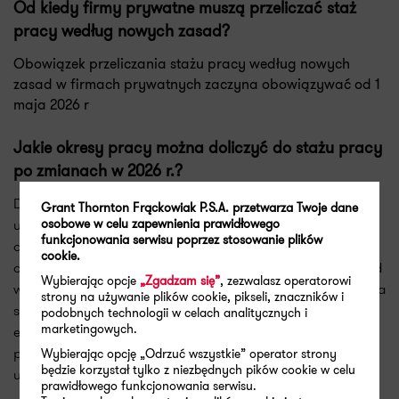
Od kiedy firmy prywatne muszą przeliczać staż
pracy według nowych zasad?
Obowiązek przeliczania stażu pracy według nowych
zasad w firmach prywatnych zaczyna obowiązywać od 1
maja 2026 r
Jakie okresy pracy można doliczyć do stażu pracy
po zmianach w 2026 r.?
Do stażu pracy można doliczyć m.in. okresy pracy na
Grant Thornton Frąckowiak P.S.A. przetwarza Twoje dane
osobowe w celu zapewnienia prawidłowego
umowie zlecenia, umowie agencyjnej, prowadzenia
funkcjonowania serwisu poprzez stosowanie plików
działalności gospodarczej, współpracy przy działalności,
cookie.
oraz zawieszenia działalności na opiekę nad dzieckiem, pod
Wybierając opcje
„Zgadzam się”
, zezwalasz operatorowi
warunkiem, że były odprowadzane składki na ubezpieczenia
strony na używanie plików cookie, pikseli, znaczników i
społeczne bądź osoba nie podlegała ubezpieczeniom
podobnych technologii w celach analitycznych i
marketingowych.
emerytalnemu i rentowym na podstawie odrębnych
przepisów. Do stażu będą wliczane również
Wybierając opcję „Odrzuć wszystkie” operator strony
będzie korzystał tylko z niezbędnych pików cookie w celu
udokumentowane okresy pracy za granicą innej niż etat.
prawidłowego funkcjonowania serwisu.