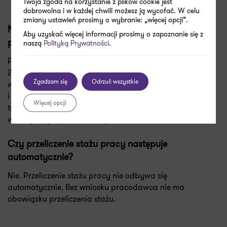
Twoja zgoda na korzystanie z plików cookie jest
dobrowolna i w każdej chwili możesz ją wycofać. W celu
zmiany ustawień prosimy o wybranie: „więcej opcji”.
Na jakie uprawnienia pracownicze wpływa
Aby uzyskać więcej informacji prosimy o zapoznanie się z
przeliczony staż pracy?
naszą
Polityką Prywatności
.
Przeliczony staż pracy może wpłynąć m.in. na uzyskanie
26 dni urlopu wypoczynkowego, długość okresu
Zgadzam się
Odrzuć wszystkie
wypowiedzenia, prawo do odpraw, dodatków stażowych
i nagród jubileuszowych. W firmach prywatnych zakres
Więcej opcji
tych świadczeń zależy dodatkowo od regulacji
wewnętrznych pracodawcy.
Czy przeliczenie stażu pracy następuje
automatycznie?
Nie. Przeliczenie stażu pracy nie odbywa się
automatycznie. Bez wniosku pracodawca nie ma
obowiązku przeliczenia stażu.