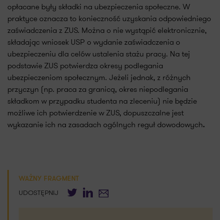
opłacane były składki na ubezpieczenia społeczne. W
praktyce oznacza to konieczność uzyskania odpowiedniego
zaświadczenia z ZUS. Można o nie wystąpić elektronicznie,
składając wniosek USP o wydanie zaświadczenia o
ubezpieczeniu dla celów ustalenia stażu pracy. Na tej
podstawie ZUS potwierdza okresy podlegania
ubezpieczeniom społecznym. Jeżeli jednak, z różnych
przyczyn (np. praca za granicą, okres niepodlegania
składkom w przypadku studenta na zleceniu) nie będzie
możliwe ich potwierdzenie w ZUS, dopuszczalne jest
wykazanie ich na zasadach ogólnych reguł dowodowych
.
WAŻNY FRAGMENT
Twitter
LinkedIn
E-mail
UDOSTĘPNIJ