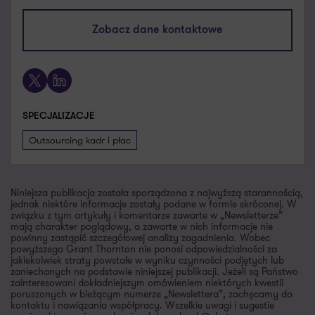
katarzyna.mroz@pl.gt.com
Zobacz dane kontaktowe
+48 885 887 843
X
LinkedIn
SPECJALIZACJE
Outsourcing kadr i płac
Niniejsza publikacja została sporządzona z najwyższą starannością,
jednak niektóre informacje zostały podane w formie skróconej. W
związku z tym artykuły i komentarze zawarte w „Newsletterze”
mają charakter poglądowy, a zawarte w nich informacje nie
powinny zastąpić szczegółowej analizy zagadnienia. Wobec
powyższego Grant Thornton nie ponosi odpowiedzialności za
jakiekolwiek straty powstałe w wyniku czynności podjętych lub
zaniechanych na podstawie niniejszej publikacji. Jeżeli są Państwo
zainteresowani dokładniejszym omówieniem niektórych kwestii
poruszonych w bieżącym numerze „Newslettera”, zachęcamy do
kontaktu i nawiązania współpracy. Wszelkie uwagi i sugestie