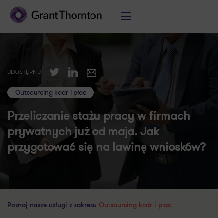
Twitter
LinkedIn
UDOSTĘPNIJ
E-mail
Outsourcing kadr i płac
Przeliczanie stażu pracy w firmach
prywatnych już od maja. Jak
przygotować się na lawinę wniosków?
Poznaj nasze usługi z zakresu
Outsourcing kadr i płac