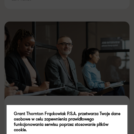
Reforma PIP 2026 –
Grant Thornton Frąckowiak P.S.A. przetwarza Twoje dane
podsumowanie zmian
osobowe w celu zapewnienia prawidłowego
funkcjonowania serwisu poprzez stosowanie plików
cookie.