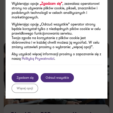
Wybierając opcje
„Zgadzam się”
, zezwalasz operatorowi
strony na używanie plików cookie, pikseli, znaczników i
podobnych technologii w celach analitycznych i
marketingowych.
04.02.2026 | Aktualizacja: 08.04.2026
Wybierając opcję „Odrzuć wszystkie” operator strony
będzie korzystał tylko z niezbędnych pików cookie w celu
prawidłowego funkcjonowania serwisu.
Twoja zgoda na korzystanie z plików cookie jest
dobrowolna i w każdej chwili możesz ją wycofać. W celu
zmiany ustawień prosimy o wybranie: „więcej opcji”.
Aby uzyskać więcej informacji prosimy o zapoznanie się z
naszą
Polityką Prywatności
.
Zgadzam się
Odrzuć wszystkie
Więcej opcji