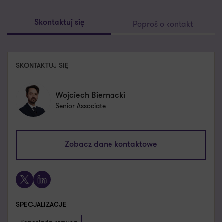
Poproś o kontakt
Skontaktuj się
SKONTAKTUJ SIĘ
Wojciech Biernacki
Senior Associate
wojciech.biernacki@pl.gt.com
Zobacz dane kontaktowe
+48 601 722 023
X
LinkedIn
SPECJALIZACJE
Kancelaria prawna