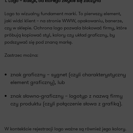
1. Logo – klasyk, od którego zwykle się zaczyna
Logo to wizualny fundament marki. To pierwszy element,
jaki widzi klient – na stronie WWW, opakowaniu, banerze,
czy w sklepie. Ochrona logo pozwala blokować firmy, które
próbują kopiować styl, kolory czy układ graficzny, by
podszywać się pod znaną markę.
Zastrzec można:
znak graficzny – sygnet (czyli charakterystyczny
element graficzny), lub
znak słowno‑graficzny – logotyp z nazwą firmy
czy produktu (czyli połączenie słowa z grafiką).
W kontekście rejestracji logo ważne są również jego kolory.