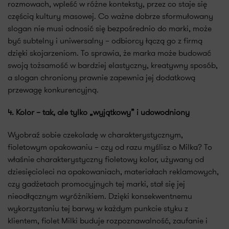
rozmowach, wpleść w różne konteksty, przez co staje się
częścią kultury masowej. Co ważne dobrze sformułowany
slogan nie musi odnosić się bezpośrednio do marki, może
być subtelny i uniwersalny – odbiorcy łączą go z firmą
dzięki skojarzeniom. To sprawia, że marka może budować
swoją tożsamość w bardziej elastyczny, kreatywny sposób,
a slogan chroniony prawnie zapewnia jej dodatkową
przewagę konkurencyjną.
4. Kolor – tak, ale tylko „wyjątkowy” i udowodniony
Wyobraź sobie czekoladę w charakterystycznym,
fioletowym opakowaniu – czy od razu myślisz o Milka? To
właśnie charakterystyczny fioletowy kolor, używany od
dziesięcioleci na opakowaniach, materiałach reklamowych,
czy gadżetach promocyjnych tej marki, stał się jej
nieodłącznym wyróżnikiem. Dzięki konsekwentnemu
wykorzystaniu tej barwy w każdym punkcie styku z
klientem, fiolet Milki buduje rozpoznawalność, zaufanie i