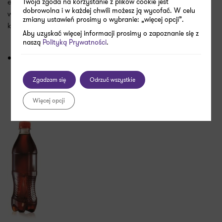
elementy. Prawo przewiduje możliwość rejestracji takich
Twoja zgoda na korzystanie z plików cookie jest
dobrowolna i w każdej chwili możesz ją wycofać. W celu
wyróżników, jeśli są one wystarczająco unikatowe i silnie
zmiany ustawień prosimy o wybranie: „więcej opcji”.
kojarzone z marką.
Można zatem chronić także:
Aby uzyskać więcej informacji prosimy o zapoznanie się z
naszą
Polityką Prywatności
.
kształt produktu, jego opakowanie
Zgadzam się
Odrzuć wszystkie
Więcej opcji