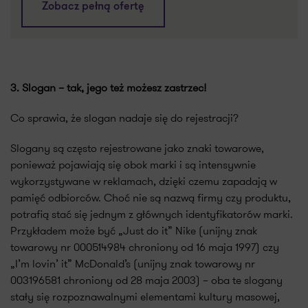
Zobacz pełną ofertę
3. Slogan – tak, jego też możesz zastrzec!
Co sprawia, że slogan nadaje się do rejestracji?
Slogany są często rejestrowane jako znaki towarowe,
ponieważ pojawiają się obok marki i są intensywnie
wykorzystywane w reklamach, dzięki czemu zapadają w
pamięć odbiorców. Choć nie są nazwą firmy czy produktu,
potrafią stać się jednym z głównych identyfikatorów marki.
Przykładem może być „Just do it” Nike (unijny znak
towarowy nr 000514984 chroniony od 16 maja 1997) czy
„I’m lovin’ it” McDonald’s (unijny znak towarowy nr
003196581 chroniony od 28 maja 2003) – oba te slogany
stały się rozpoznawalnymi elementami kultury masowej,