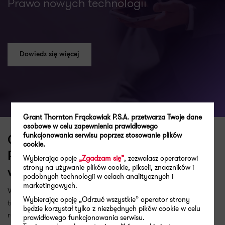
Prawo nowych technologii
Dowiedz się więcej
Grant Thornton Frąckowiak P.S.A. przetwarza Twoje dane
osobowe w celu zapewnienia prawidłowego
funkcjonowania serwisu poprzez stosowanie plików
Co jeszcze można chronić?
cookie.
Rejestracja unikatowych
Wybierając opcje
„Zgadzam się”
, zezwalasz operatorowi
strony na używanie plików cookie, pikseli, znaczników i
wyróżników, kojarzonych z marką
podobnych technologii w celach analitycznych i
marketingowych.
Współcześnie marki coraz częściej wykraczają poza
Wybierając opcję „Odrzuć wszystkie” operator strony
tradycyjne logo czy nazwę, budując swoją
będzie korzystał tylko z niezbędnych pików cookie w celu
rozpoznawalność także poprzez inne, charakterystyczne
prawidłowego funkcjonowania serwisu.