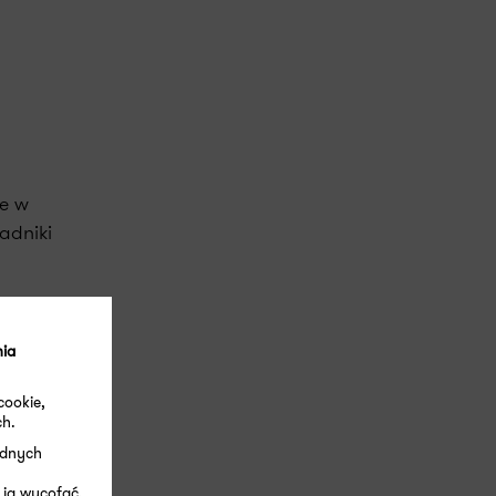
ne w
adniki
nia
cookie,
ch.
witter
LinkedIn
E-mail
ędnych
 ją wycofać.