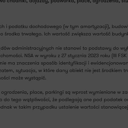
o chodniki, dojazdy, podwórka, place, ogrodzenia, st
ch i podatku dochodowego (w tym amortyzacji), budow
 środka trwałego. Ich wartość zwiększa wartość budyn
dów administracyjnych nie stanowi to podstawy do wy
omości. NSA w wyroku z 27 stycznia 2023 roku (III FSK 
 nie ma znaczenia sposób identyfikacji i ewidencjonowa
em, sytuacja, w które dany obiekt nie jest środkiem tr
ości może wystąpić.
o ogrodzenia, place, parkingi są wprost wymienione w za
o do tego wątpliwości, że podlegają one pod podatek o
dnak w takim przypadku ustalenie wartości stanowiące