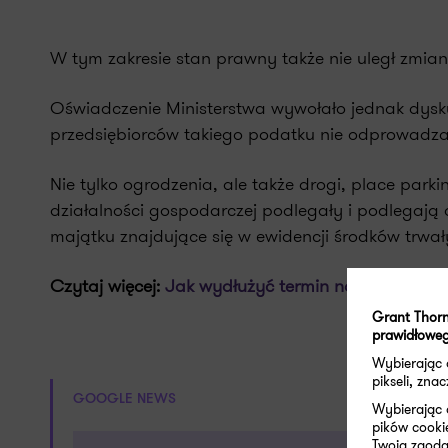
W tym zakresie stan prawny także nie uległ zmian
Oświadczenie Ministerstwa wywołało jednak dysk
przedsiębiorców takiego podatku nie odprowadzała
Nie tylko ogrodzenia, ale także drogi, place par
działalności gospodarczej podlegały i podlegają 
majątku znajdujące się w ewidencji środków trwał
Czytaj więcej:
Jak wydłużyć termin na złożenie de
Grant Thorn
prawidłoweg
Wybierając
pikseli, zn
GOOGLE NEWS
Wybierając 
pików cooki
Twoja zgoda 