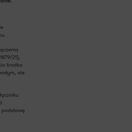
udnie.
le
ku.
łączenia
1879/21),
nia środka
wałym, ale
łączniku
d
j podstawę