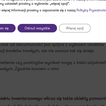
atkach i księgowości! Zaobserwuj nas w
Wiadomościac
ny ustawień prosimy o wybranie: „więcej opcji”.
 więcej informacji prosimy o zapoznanie się z naszą
Polityką Prywatnośc
am się
Odrzuć wszystkie
Więcej opcji
eden budynek
datek od nieruchomości jest spójna z wykazem obiektów
i środków trwałych, ale nie zawsze tak się dzieje.
etlenia czy parkingów wynikać mogą z treści objaśnień
rwałych. Zgodnie bowiem z nimi:
iektu inwentarzowego wlicza się także obiekty pomocni