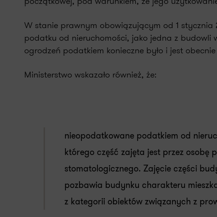
początkowej, pod warunkiem, że jego użytkowanie
W stanie prawnym obowiązującym od 1 stycznia 2
podatku od nieruchomości, jako jedna z budowli 
ogrodzeń podatkiem konieczne było i jest obecni
Ministerstwo wskazało również, że:
nieopodatkowane podatkiem od nieruc
którego część zajęta jest przez osob
stomatologicznego. Zajęcie części bud
pozbawia budynku charakteru mieszka
z kategorii obiektów związanych z pro