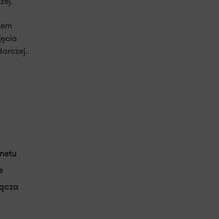
zej.
tem
jęcia
arczej.
netu
e
łącza