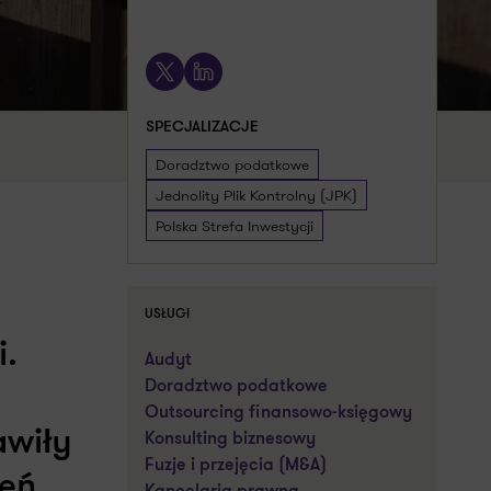
Umów spotkanie
X
LinkedIn
SPECJALIZACJE
Doradztwo podatkowe
Jednolity Plik Kontrolny (JPK)
Polska Strefa Inwestycji
USŁUGI
i.
Audyt
Doradztwo podatkowe
Outsourcing finansowo-księgowy
awiły
Konsulting biznesowy
Fuzje i przejęcia (M&A)
eń.