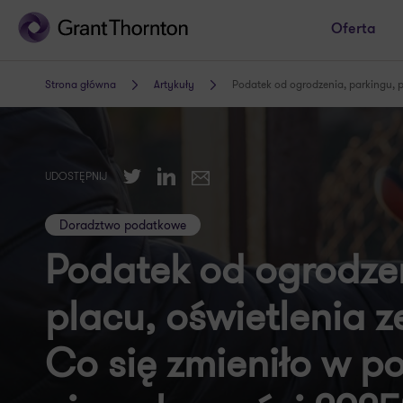
Oferta
Strona główna
Artykuły
Podatek od ogrodzenia, parkingu, p
Twitter
LinkedIn
UDOSTĘPNIJ
E-mail
Doradztwo podatkowe
Podatek od ogrodzen
placu, oświetlenia 
Co się zmieniło w p