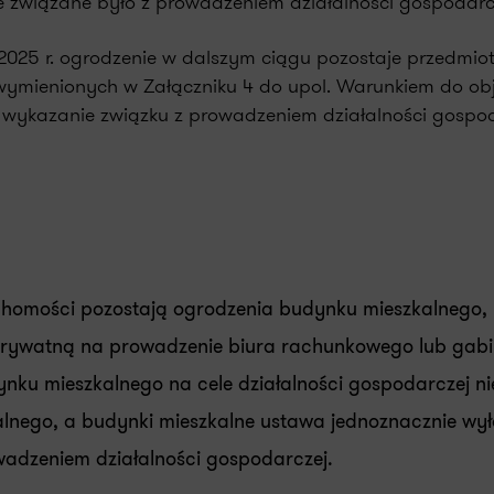
 związane było z prowadzeniem działalności gospodarc
025 r. ogrodzenie w dalszym ciągu pozostaje przedmio
wymienionych w Załączniku 4 do upol. Warunkiem do ob
e wykazanie związku z prowadzeniem działalności gospod
homości pozostają ogrodzenia budynku mieszkalnego,
ę prywatną na prowadzenie biura rachunkowego lub gabi
ynku mieszkalnego na cele działalności gospodarczej ni
lnego, a budynki mieszkalne ustawa jednoznacznie wy
wadzeniem działalności gospodarczej.