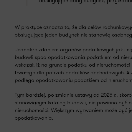
obsługujące dany budynek, przykładow
W praktyce oznacza to, że dla celów rachunkowy
obsługujące jeden budynek nie stanowią osobnego
Jednakże zdaniem organów podatkowych jak i są
budowli spod opodatkowania podatkiem od nieruch
wskazał, iż na gruncie podatku od nieruchomości
trwałego dla potrzeb podatków dochodowych. A zat
podlega opodatkowaniu podatkiem od nieruchom
Tym bardziej, po zmianie ustawy od 2025 r., skor
stanowiącym katalog budowli, nie powinno być c
nieruchomości. Większym wyzwaniem może być je
opodatkowania.