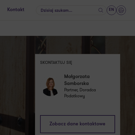
EN
Kontakt
Szukaj
GrantT
SKONTAKTUJ SIĘ
Małgorzata
Samborska
Partner, Doradca
Podatkowy
malgorzata.samborska@pl.gt.com
Zobacz dane kontaktowe
+48 661 538 580