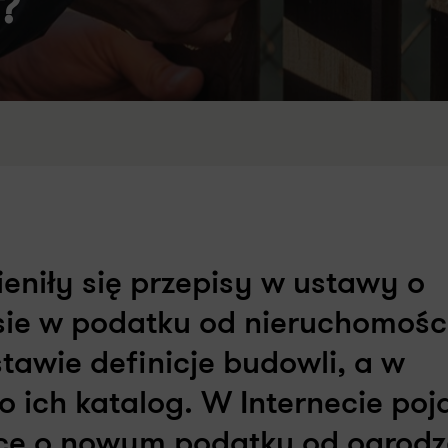
?
eniły się przepisy w ustawy o
sie w podatku od nieruchomośc
awie definicje budowli, a w
o ich katalog. W Internecie poj
ące o nowym podatku od ogrodz