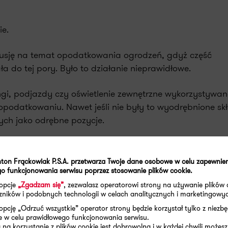
ie.
usję na temat opodatkowania ogrodzeń, gdyż część
 do tej pory. Było to działanie nieprawidłowe.
kingi, podjazdy czy oświetlenie zewnętrzne wykorzystywa
opodatkowaniu. Nawet jeśli nie były to wyodrębnione skł
ych jako odrębne pozycje.
klaracji na podatek od nieruchomości w 2025 r.?
ton Frąckowiak P.S.A. przetwarza Twoje dane osobowe w celu zapewnie
o funkcjonowania serwisu poprzez stosowanie plików cookie.
 opcje
„Zgadzam się”
, zezwalasz operatorowi strony na używanie plików 
aczników i podobnych technologii w celach analitycznych i marketingowy
T
UDOSTĘPNIJ
opcję „Odrzuć wszystkie” operator strony będzie korzystał tylko z niezb
e w celu prawidłowego funkcjonowania serwisu.
na korzystanie z plików cookie jest dobrowolna i w każdej chwili możesz