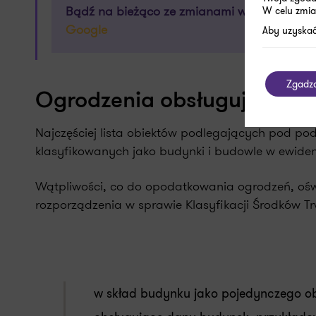
Bądź na bieżąco ze zmianami w prawie, pod
W celu zmia
Google
Aby uzyskać
Zgadz
Ogrodzenia obsługujące j
Najczęściej lista obiektów podlegających pod po
klasyfikowanych jako budynki i budowle w ewidencj
Wątpliwości, co do opodatkowania ogrodzeń, oświ
rozporządzenia w sprawie Klasyfikacji Środków T
w skład budynku jako pojedynczego ob