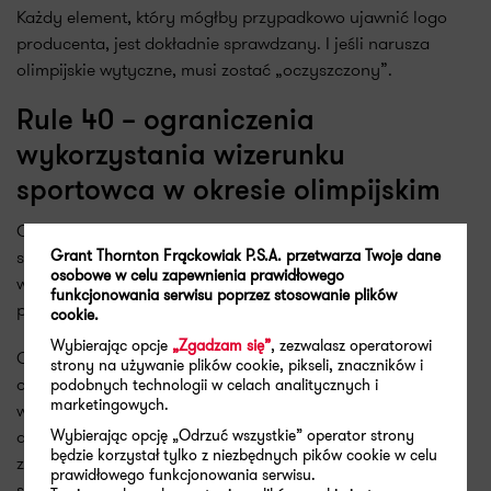
Każdy element, który mógłby przypadkowo ujawnić logo
producenta, jest dokładnie sprawdzany. I jeśli narusza
olimpijskie wytyczne, musi zostać „oczyszczony”.
Rule 40 – ograniczenia
wykorzystania wizerunku
sportowca w okresie olimpijskim
O ile Rule 50 precyzuje zasady dotyczące oznaczeń na
Grant Thornton Frąckowiak P.S.A. przetwarza Twoje dane
stroju i sprzęcie zawodnika, Rule 40 tego, jak (i na jakich
osobowe w celu zapewnienia prawidłowego
warunkach) sportowiec oraz jego sponsorzy mogą
funkcjonowania serwisu poprzez stosowanie plików
prowadzić komunikację marketingową w okresie igrzysk.
cookie.
Wybierając opcje
„Zgadzam się”
, zezwalasz operatorowi
Głównym założeniem Rule 40 jest ochrona praw
strony na używanie plików cookie, pikseli, znaczników i
oficjalnych partnerów olimpijskich do komercyjnego
podobnych technologii w celach analitycznych i
marketingowych.
wykorzystania kontekstu igrzysk oraz ograniczenie tzw.
Wybierając opcję „Odrzuć wszystkie” operator strony
ambush marketingu. Jednocześnie, po aktualizacjach,
będzie korzystał tylko z niezbędnych pików cookie w celu
zasady nie są już „zero-jedynkowym” zakazem, tylko
prawidłowego funkcjonowania serwisu.
systemem warunków, które zezwalają na określone