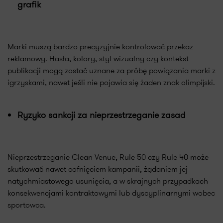
grafik
Marki muszą bardzo precyzyjnie kontrolować przekaz
reklamowy. Hasła, kolory, styl wizualny czy kontekst
publikacji mogą zostać uznane za próbę powiązania marki z
igrzyskami, nawet jeśli nie pojawia się żaden znak olimpijski.
Ryzyko sankcji za nieprzestrzeganie zasad
Nieprzestrzeganie Clean Venue, Rule 50 czy Rule 40 może
skutkować nawet cofnięciem kampanii, żądaniem jej
natychmiastowego usunięcia, a w skrajnych przypadkach
konsekwencjami kontraktowymi lub dyscyplinarnymi wobec
sportowca.