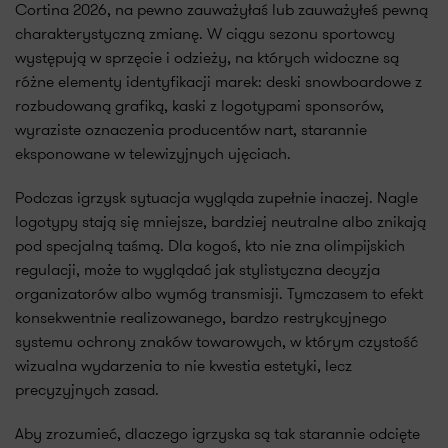
Cortina 2026, na pewno zauważyłaś lub zauważyłeś pewną
charakterystyczną zmianę. W ciągu sezonu sportowcy
występują w sprzęcie i odzieży, na których widoczne są
różne elementy identyfikacji marek: deski snowboardowe z
rozbudowaną grafiką, kaski z logotypami sponsorów,
wyraziste oznaczenia producentów nart, starannie
eksponowane w telewizyjnych ujęciach.
Podczas igrzysk sytuacja wygląda zupełnie inaczej. Nagle
logotypy stają się mniejsze, bardziej neutralne albo znikają
pod specjalną taśmą. Dla kogoś, kto nie zna olimpijskich
regulacji, może to wyglądać jak stylistyczna decyzja
organizatorów albo wymóg transmisji. Tymczasem to efekt
konsekwentnie realizowanego, bardzo restrykcyjnego
systemu ochrony znaków towarowych, w którym czystość
wizualna wydarzenia to nie kwestia estetyki, lecz
precyzyjnych zasad.
Aby zrozumieć, dlaczego igrzyska są tak starannie odcięte