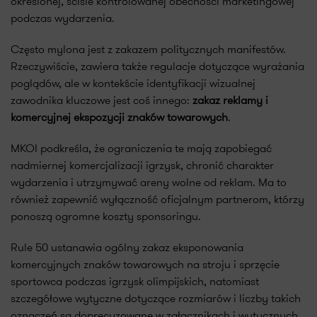
określonej, ściśle kontrolowanej obecności marketingowej
podczas wydarzenia.
Często mylona jest z zakazem politycznych manifestów.
Rzeczywiście, zawiera także regulacje dotyczące wyrażania
poglądów, ale w kontekście identyfikacji wizualnej
zawodnika kluczowe jest coś innego:
zakaz reklamy i
komercyjnej ekspozycji znaków towarowych
.
MKOI podkreśla, że ograniczenia te mają zapobiegać
nadmiernej komercjalizacji igrzysk, chronić charakter
wydarzenia i utrzymywać areny wolne od reklam. Ma to
również zapewnić wyłączność oficjalnym partnerom, którzy
ponoszą ogromne koszty sponsoringu.
Rule 50 ustanawia ogólny zakaz eksponowania
komercyjnych znaków towarowych na stroju i sprzęcie
sportowca podczas igrzysk olimpijskich, natomiast
szczegółowe wytyczne dotyczące rozmiarów i liczby takich
oznaczeń są doprecyzowane w załącznikach i wytycznych