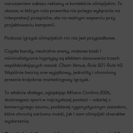
naruszeniem zakazu reklamy w kontekście olimpijskim. To
obszar, w którym rola prawnika nie polega wyłącznie na
interpretacji przepisów, ale na realnym wsparciu przy
projektowaniu kampanii.
Podczas igrzysk olimpijskich nic nie jest przypadkowe.
Czyste bandy, neutralne areny, matowe kaski i
minimalistyczne logotypy są efektem stosowania trzech
współdziałających zasad:
Clean Venue
,
Rule 50
i
Rule 40
.
Wspólnie tworzą one wyjątkowy, jednolity i chroniony
prawnie krajobraz marketingowy igrzysk.
To właśnie dlatego, oglądając Milano Cortina 2026,
dostrzegasz sport w najczystszej postaci – odartej z
komercyjnego szumu, poddanej rygorystycznym zasadom,
które chronią zarówno marki, jak i sam olimpijski charakter
wydarzenia.