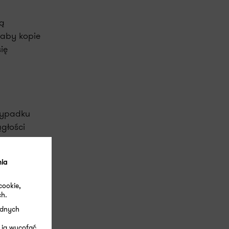
ją
 aby kopie
ię
zypadku
głości
 kluczową
rzestoje
nia
cookie,
ch.
ędnych
witter
LinkedIn
E-mail
 ją wycofać.