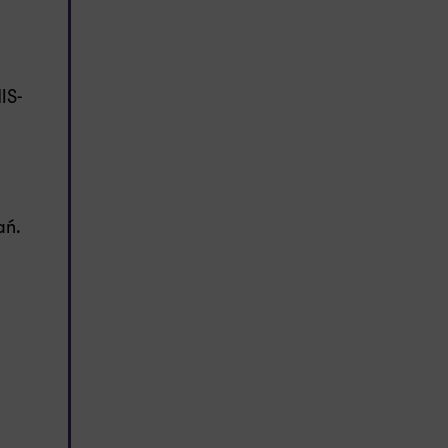
IS-
ań.