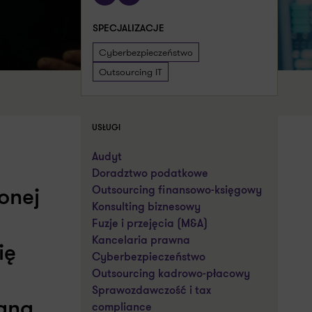
SPECJALIZACJE
Cyberbezpieczeństwo
Outsourcing IT
USŁUGI
Audyt
Doradztwo podatkowe
Outsourcing finansowo-księgowy
onej
Konsulting biznesowy
Fuzje i przejęcia (M&A)
Kancelaria prawna
ię
Cyberbezpieczeństwo
Outsourcing kadrowo-płacowy
Sprawozdawczość i tax
ang.
compliance