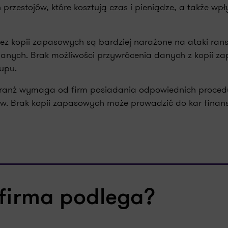
przestojów, które kosztują czas i pieniądze, a także wp
bez kopii zapasowych są bardziej narażone na ataki ra
anych. Brak możliwości przywrócenia danych z kopii z
upu.
branż wymaga od firm posiadania odpowiednich proced
. Brak kopii zapasowych może prowadzić do kar finan
 firma podlega?