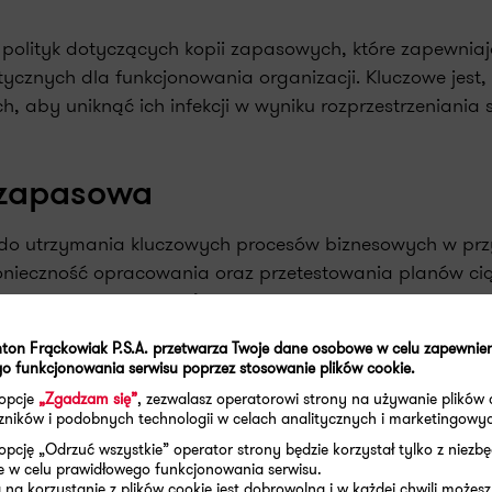
polityk dotyczących kopii zapasowych, które zapewnia
tycznych dla funkcjonowania organizacji. Kluczowe jest,
 aby uniknąć ich infekcji w wyniku rozprzestrzeniania s
a zapasowa
ć do utrzymania kluczowych procesów biznesowych w pr
konieczność opracowania oraz przetestowania planów cią
 Disaster Recovery Plan). Kopia zapasowa odgrywa tutaj
 do stanu sprzed incydentu, minimalizując tym samym p
ton Frąckowiak P.S.A. przetwarza Twoje dane osobowe w celu zapewnie
o funkcjonowania serwisu poprzez stosowanie plików cookie.
 opcje
„Zgadzam się”
, zezwalasz operatorowi strony na używanie plików 
aczników i podobnych technologii w celach analitycznych i marketingowy
opcję „Odrzuć wszystkie” operator strony będzie korzystał tylko z niezb
e w celu prawidłowego funkcjonowania serwisu.
T
UDOSTĘPNIJ
na korzystanie z plików cookie jest dobrowolna i w każdej chwili możesz