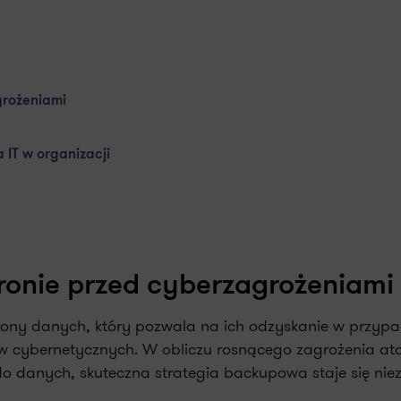
grożeniami
IT w organizacji
ronie przed cyberzagrożeniami
ny danych, który pozwala na ich odzyskanie w przyp
ków cybernetycznych. W obliczu rosnącego zagrożenia at
do danych, skuteczna strategia backupowa staje się ni