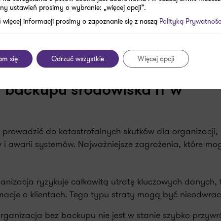
ny ustawień prosimy o wybranie: „więcej opcji”.
 więcej informacji prosimy o zapoznanie się z naszą
Polityką Prywatnośc
atkach i księgowości! Zaobserwuj nas w
Wiadomościac
am się
Odrzuć wszystkie
Więcej opcji
u backupu środowiska IT w
prowadzić do katastrofalnych skutków dla organizacji,
w i awarii systemów. Najważniejsze zagrożenia, które mo
anizacja ryzykuje całkowitą utratę kluczowych danych, t
rmacje o klientach. Tego typu straty mogą być nieodwrac
organizacja bez backupu nie jest w stanie szybko przywr