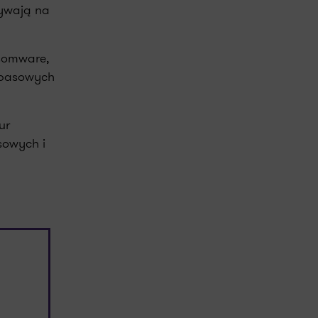
ływają na
nsomware,
apasowych
ur
sowych i