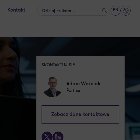
EN
Kontakt
Szukaj
GrantT
SKONTAKTUJ SIĘ
Adam Woźniak
Partner
adam.wozniak@pl.gt.com
Zobacz dane kontaktowe
+48 600 805 785
X
LinkedIn