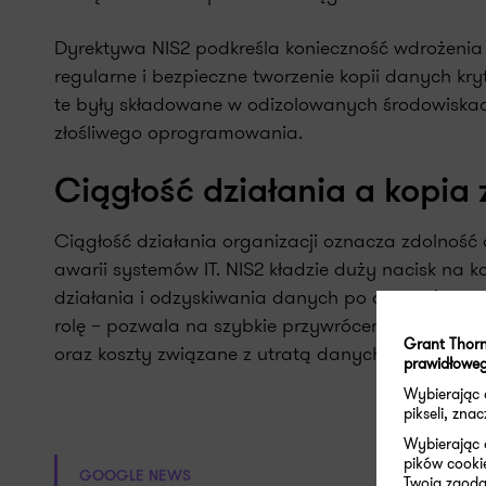
Dyrektywa NIS2 podkreśla konieczność wdrożenia 
regularne i bezpieczne tworzenie kopii danych kry
te były składowane w odizolowanych środowiskach,
złośliwego oprogramowania.
Ciągłość działania a kopi
Ciągłość działania organizacji oznacza zdolnoś
awarii systemów IT. NIS2 kładzie duży nacisk na 
działania i odzyskiwania danych po awarii (ang.
rolę – pozwala na szybkie przywrócenie systemów
Grant Thorn
oraz koszty związane z utratą danych.
prawidłoweg
Wybierając
pikseli, zn
Wybierając 
pików cooki
GOOGLE NEWS
Twoja zgoda 