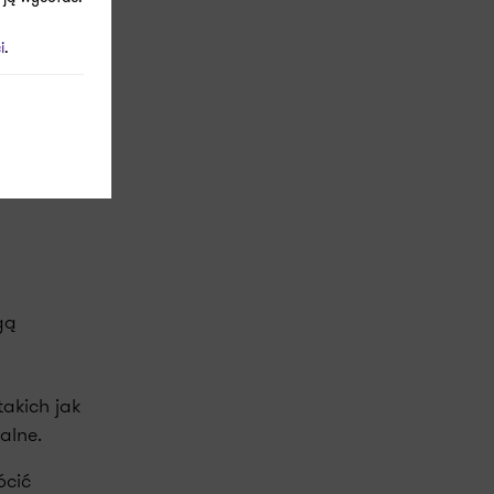
i
.
h
gą
akich jak
alne.
ócić