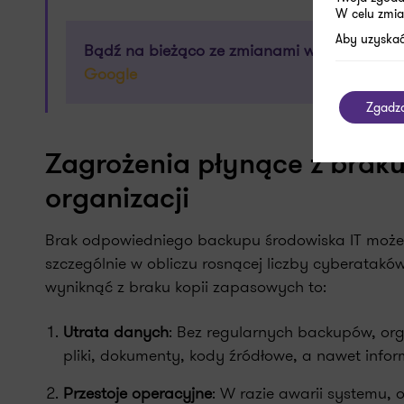
W celu zmia
Aby uzyskać
Bądź na bieżąco ze zmianami w prawie, pod
Google
Zgadz
Zagrożenia płynące z brak
organizacji
Brak odpowiedniego backupu środowiska IT może 
szczególnie w obliczu rosnącej liczby cyberatakó
wyniknąć z braku kopii zapasowych to:
Utrata danych
: Bez regularnych backupów, org
pliki, dokumenty, kody źródłowe, a nawet info
Przestoje operacyjne
: W razie awarii systemu, 