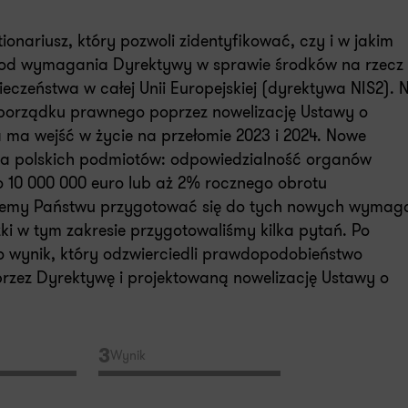
onariusz, który pozwoli zidentyfikować, czy i w jakim
pod wymagania Dyrektywy w sprawie środków na rzecz
zeństwa w całej Unii Europejskiej (dyrektywa NIS2). N
 porządku prawnego poprzez nowelizację Ustawy o
 ma wejść w życie na przełomie 2023 i 2024. Nowe
a polskich podmiotów: odpowiedzialność organów
 10 000 000 euro lub aż 2% rocznego obrotu
ożemy Państwu przygotować się do tych nowych wymag
i w tym zakresie przygotowaliśmy kilka pytań. Po
 wynik, który odzwierciedli prawdopodobieństwo
rzez Dyrektywę i projektowaną nowelizację Ustawy o
3
Wynik