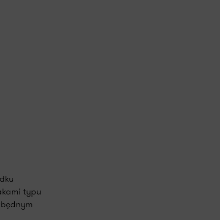
adku
akami typu
ezbędnym