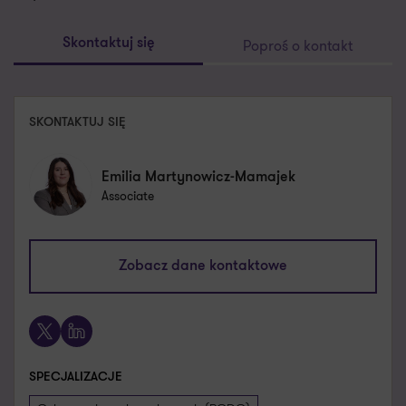
Poproś o kontakt
Skontaktuj się
SKONTAKTUJ SIĘ
Emilia Martynowicz-Mamajek
Associate
emilia.martynowicz-mamajek@pl.gt.com
Zobacz dane kontaktowe
+48 667 778 891
X
LinkedIn
SPECJALIZACJE