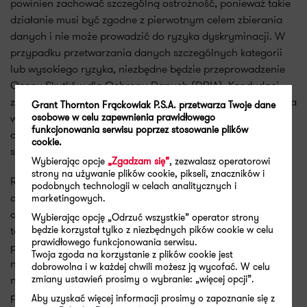
powinien zachować szczególną ostrożność, ponieważ takie
działanie musi być zgodne z pierwotnym celem zbierania
danych i nie może prowadzić do ryzyka dyskryminacji. W
przypadku przetwarzania danych szczególnych kategorii
lub wysokiego ryzyka, niezbędne będzie przeprowadzenie
Oceny Skutków dla Ochrony Danych (DPIA). Kandydaci
zachowują przy tym wszystkie prawa wynikające z RODO, a
Grant Thornton Frąckowiak P.S.A. przetwarza Twoje dane
osobowe w celu zapewnienia prawidłowego
w tym prawo dostępu, sprostowania, usunięcia danych,
funkcjonowania serwisu poprzez stosowanie plików
ograniczenia ich przetwarzania, przenoszenia czy
cookie.
sprzeciwu.
Wybierając opcje
„Zgadzam się”
, zezwalasz operatorowi
strony na używanie plików cookie, pikseli, znaczników i
Rekrutacja w dobie RODO i nowych technologii wymaga
podobnych technologii w celach analitycznych i
od pracodawców wyjątkowej ostrożności i świadomości
marketingowych.
obowiązków prawnych. Z jednej strony narzędzia takie jak
Wybierając opcję „Odrzuć wszystkie” operator strony
będzie korzystał tylko z niezbędnych pików cookie w celu
testy psychologiczne, background screening czy AI mogą
prawidłowego funkcjonowania serwisu.
pomóc w lepszym dopasowaniu kandydatów, z drugiej
Twoja zgoda na korzystanie z plików cookie jest
niosą ryzyko nadmiernej ingerencji w prywatność i
dobrowolna i w każdej chwili możesz ją wycofać. W celu
zmiany ustawień prosimy o wybranie: „więcej opcji”.
naruszenia zasady minimalizacji danych. Kluczem
pozostaje równowaga: stosowanie nowoczesnych metod
Aby uzyskać więcej informacji prosimy o zapoznanie się z