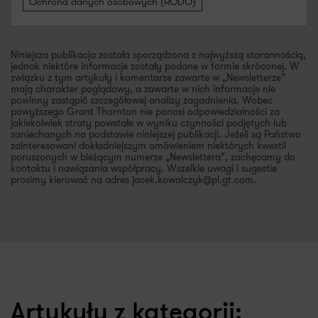
Ochrona danych osobowych (RODO)
Niniejsza publikacja została sporządzona z najwyższą starannością,
jednak niektóre informacje zostały podane w formie skróconej. W
związku z tym artykuły i komentarze zawarte w „Newsletterze”
mają charakter poglądowy, a zawarte w nich informacje nie
powinny zastąpić szczegółowej analizy zagadnienia. Wobec
powyższego Grant Thornton nie ponosi odpowiedzialności za
jakiekolwiek straty powstałe w wyniku czynności podjętych lub
zaniechanych na podstawie niniejszej publikacji. Jeżeli są Państwo
zainteresowani dokładniejszym omówieniem niektórych kwestii
poruszonych w bieżącym numerze „Newslettera”, zachęcamy do
kontaktu i nawiązania współpracy. Wszelkie uwagi i sugestie
prosimy kierować na adres jacek.kowalczyk@pl.gt.com.
Artykuły z kategorii: