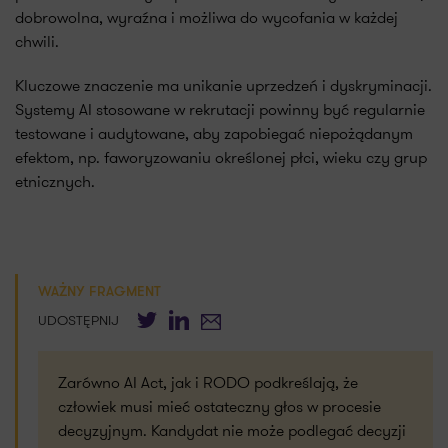
dobrowolna, wyraźna i możliwa do wycofania w każdej
chwili.
Kluczowe znaczenie ma unikanie uprzedzeń i dyskryminacji.
Systemy AI stosowane w rekrutacji powinny być regularnie
testowane i audytowane, aby zapobiegać niepożądanym
efektom, np. faworyzowaniu określonej płci, wieku czy grup
etnicznych.
WAŻNY FRAGMENT
Twitter
LinkedIn
E-mail
UDOSTĘPNIJ
Zarówno AI Act, jak i RODO podkreślają, że
człowiek musi mieć ostateczny głos w procesie
decyzyjnym. Kandydat nie może podlegać decyzji