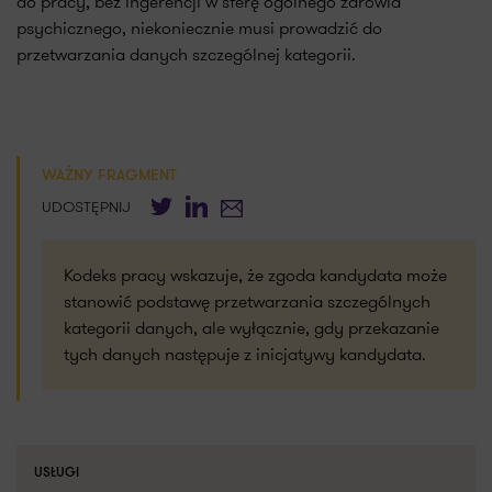
do pracy, bez ingerencji w sferę ogólnego zdrowia
psychicznego, niekoniecznie musi prowadzić do
przetwarzania danych szczególnej kategorii.
WAŻNY FRAGMENT
Twitter
LinkedIn
E-mail
UDOSTĘPNIJ
Kodeks pracy wskazuje, że zgoda kandydata może
stanowić podstawę przetwarzania szczególnych
kategorii danych, ale wyłącznie, gdy przekazanie
tych danych następuje z inicjatywy kandydata.
USŁUGI