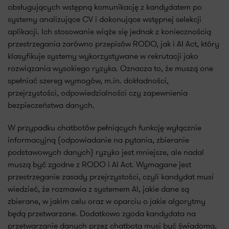
obsługujących wstępną komunikację z kandydatem po
systemy analizujące CV i dokonujące wstępnej selekcji
aplikacji. Ich stosowanie wiąże się jednak z koniecznością
przestrzegania zarówno przepisów RODO, jak i AI Act, który
klasyfikuje systemy wykorzystywane w rekrutacji jako
rozwiązania wysokiego ryzyka. Oznacza to, że muszą one
spełniać szereg wymogów, m.in. dokładności,
przejrzystości, odpowiedzialności czy zapewnienia
bezpieczeństwa danych.
W przypadku chatbotów pełniących funkcję wyłącznie
informacyjną (odpowiadanie na pytania, zbieranie
podstawowych danych) ryzyko jest mniejsze, ale nadal
muszą być zgodne z RODO i AI Act. Wymagane jest
przestrzeganie zasady przejrzystości, czyli kandydat musi
wiedzieć, że rozmawia z systemem AI, jakie dane są
zbierane, w jakim celu oraz w oparciu o jakie algorytmy
będą przetwarzane. Dodatkowo zgoda kandydata na
przetwarzanie danych przez chatbota musi być świadoma,