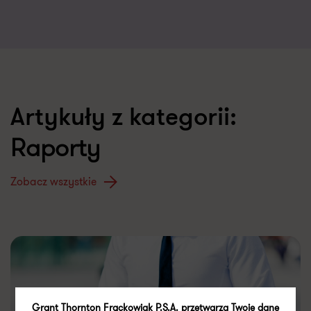
Artykuły z kategorii:
Raporty
Zobacz wszystkie
Grant Thornton Frąckowiak P.S.A. przetwarza Twoje dane