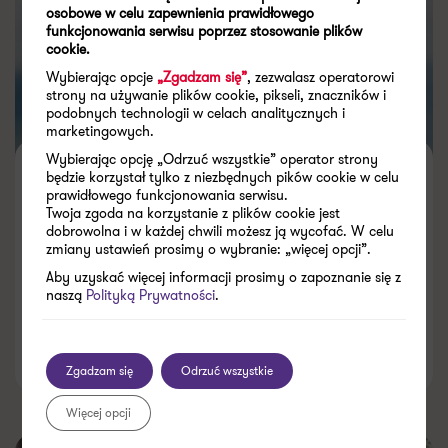
osobowe w celu zapewnienia prawidłowego
funkcjonowania serwisu poprzez stosowanie plików
cookie.
Wybierając opcje
„Zgadzam się”
, zezwalasz operatorowi
strony na używanie plików cookie, pikseli, znaczników i
podobnych technologii w celach analitycznych i
marketingowych.
Wybierając opcję „Odrzuć wszystkie” operator strony
Pracodawcy w Polsce nadal
będzie korzystał tylko z niezbędnych pików cookie w celu
prawidłowego funkcjonowania serwisu.
niechętni przejrzystości płac
Twoja zgoda na korzystanie z plików cookie jest
dobrowolna i w każdej chwili możesz ją wycofać. W celu
zmiany ustawień prosimy o wybranie: „więcej opcji”.
Aby uzyskać więcej informacji prosimy o zapoznanie się z
naszą
Polityką Prywatności
.
07.08.2026
Zgadzam się
Odrzuć wszystkie
Więcej opcji