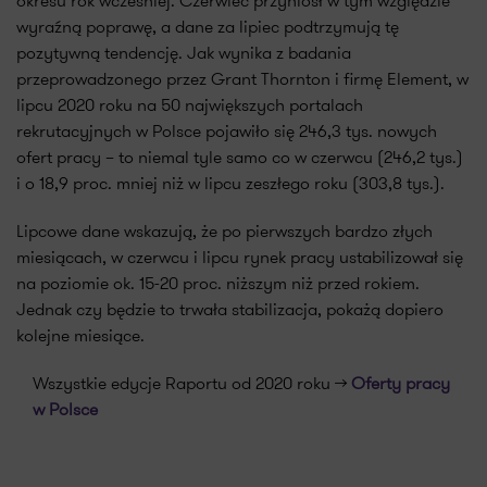
okresu rok wcześniej. Czerwiec przyniósł w tym względzie
wyraźną poprawę, a dane za lipiec podtrzymują tę
pozytywną tendencję. Jak wynika z badania
przeprowadzonego przez Grant Thornton i firmę Element, w
lipcu 2020 roku na 50 największych portalach
rekrutacyjnych w Polsce pojawiło się 246,3 tys. nowych
ofert pracy – to niemal tyle samo co w czerwcu (246,2 tys.)
i o 18,9 proc. mniej niż w lipcu zeszłego roku (303,8 tys.).
Lipcowe dane wskazują, że po pierwszych bardzo złych
miesiącach, w czerwcu i lipcu rynek pracy ustabilizował się
na poziomie ok. 15-20 proc. niższym niż przed rokiem.
Jednak czy będzie to trwała stabilizacja, pokażą dopiero
kolejne miesiące.
Wszystkie edycje Raportu od 2020 roku >>
Oferty pracy
w Polsce