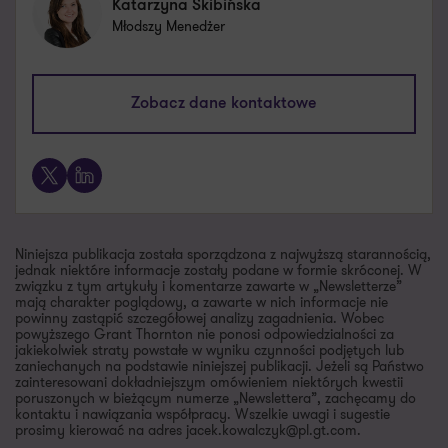
Katarzyna Skibińska
Młodszy Menedżer
katarzyna.skibinska@pl.gt.com
Zobacz dane kontaktowe
+48 607 665 741
X
LinkedIn
Niniejsza publikacja została sporządzona z najwyższą starannością,
jednak niektóre informacje zostały podane w formie skróconej. W
związku z tym artykuły i komentarze zawarte w „Newsletterze”
mają charakter poglądowy, a zawarte w nich informacje nie
powinny zastąpić szczegółowej analizy zagadnienia. Wobec
powyższego Grant Thornton nie ponosi odpowiedzialności za
jakiekolwiek straty powstałe w wyniku czynności podjętych lub
zaniechanych na podstawie niniejszej publikacji. Jeżeli są Państwo
zainteresowani dokładniejszym omówieniem niektórych kwestii
poruszonych w bieżącym numerze „Newslettera”, zachęcamy do
kontaktu i nawiązania współpracy. Wszelkie uwagi i sugestie
prosimy kierować na adres jacek.kowalczyk@pl.gt.com.