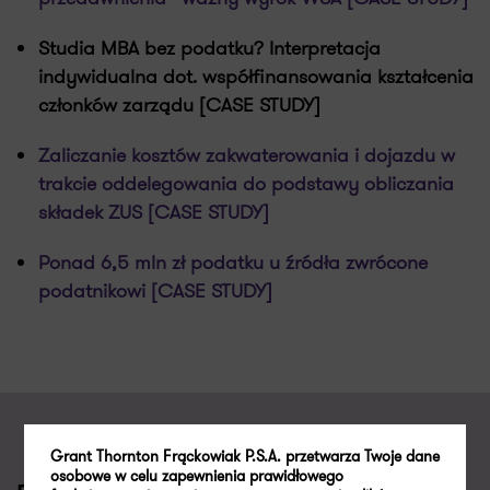
Studia MBA bez podatku? Interpretacja
indywidualna dot. współfinansowania kształcenia
członków zarządu [CASE STUDY]
Zaliczanie kosztów zakwaterowania i dojazdu w
trakcie oddelegowania do podstawy obliczania
składek ZUS [CASE STUDY]
Ponad 6,5 mln zł podatku u źródła zwrócone
podatnikowi [CASE STUDY]
Grant Thornton Frąckowiak P.S.A. przetwarza Twoje dane
osobowe w celu zapewnienia prawidłowego