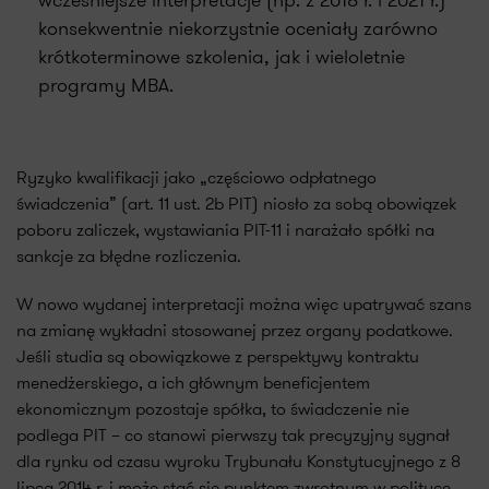
wcześniejsze interpretacje (np. z 2018 r. i 2021 r.)
konsekwentnie niekorzystnie oceniały zarówno
krótkoterminowe szkolenia, jak i wieloletnie
programy MBA.
Ryzyko kwalifikacji jako „częściowo odpłatnego
świadczenia” (art. 11 ust. 2b PIT) niosło za sobą obowiązek
poboru zaliczek, wystawiania PIT-11 i narażało spółki na
sankcje za błędne rozliczenia.
W nowo wydanej interpretacji można więc upatrywać szans
na zmianę wykładni stosowanej przez organy podatkowe.
Jeśli studia są obowiązkowe z perspektywy kontraktu
menedżerskiego, a ich głównym beneficjentem
ekonomicznym pozostaje spółka, to świadczenie nie
podlega PIT – co stanowi pierwszy tak precyzyjny sygnał
dla rynku od czasu wyroku Trybunału Konstytucyjnego z 8
lipca 2014 r. i może stać się punktem zwrotnym w polityce