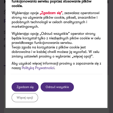
Porozmawiajmy o Twoich wyzwaniach
funkcjonowania serwisu poprzez stosowanie plików
cookie.
Świadczymy usługi w zakresie
Wybierając opcje
„Zgadzam się”
, zezwalasz operatorowi
Doradztwo
strony na używanie plików cookie, pikseli, znaczników i
podatkowe
podobnych technologii w celach analitycznych i
marketingowych.
Skontaktujemy się z Tobą w najbliższym dniu
Wybierając opcję „Odrzuć wszystkie” operator strony
roboczym aby porozmawiać o Twoich potrzebach i
będzie korzystał tylko z niezbędnych pików cookie w celu
prawidłowego funkcjonowania serwisu.
dopasować do nich naszą ofertę.
Twoja zgoda na korzystanie z plików cookie jest
dobrowolna i w każdej chwili możesz ją wycofać. W celu
zmiany ustawień prosimy o wybranie: „więcej opcji”.
Poproś o kontakt
Skontaktuj się
Aby uzyskać więcej informacji prosimy o zapoznanie się z
naszą
Polityką Prywatności
.
SKONTAKTUJ SIĘ
Zgadzam się
Odrzuć wszystkie
Łukasz Boszko
Więcej opcji
Menedżer, Doradca podatkowy