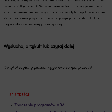
obowiązkowej umowy szkoleniowej i sfinansowane w 70%
przez spółkę oraz 30% przez menedżera – nie generuje po
stronie menedżerów przychodu z nieodpłatnych świadczeń.
W konsekwencji spółka nie występuje jako płatnik PIT od
części sfinansowanej przez spółkę.
Wysłuchaj artykuł* lub czytaj dalej
*Artykuł czytany głosem wygenerowanym przez AI
SPIS TREŚCI
Znaczenie programów MBA