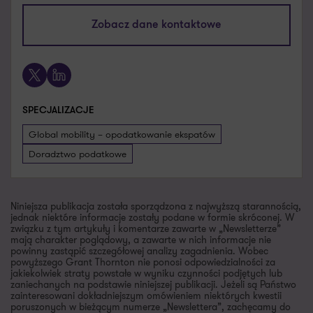
lukasz.boszko@pl.gt.com
Zobacz dane kontaktowe
+48 601 720 873
X
LinkedIn
SPECJALIZACJE
Global mobility – opodatkowanie ekspatów
Doradztwo podatkowe
Niniejsza publikacja została sporządzona z najwyższą starannością,
jednak niektóre informacje zostały podane w formie skróconej. W
związku z tym artykuły i komentarze zawarte w „Newsletterze”
mają charakter poglądowy, a zawarte w nich informacje nie
powinny zastąpić szczegółowej analizy zagadnienia. Wobec
powyższego Grant Thornton nie ponosi odpowiedzialności za
jakiekolwiek straty powstałe w wyniku czynności podjętych lub
zaniechanych na podstawie niniejszej publikacji. Jeżeli są Państwo
zainteresowani dokładniejszym omówieniem niektórych kwestii
poruszonych w bieżącym numerze „Newslettera”, zachęcamy do