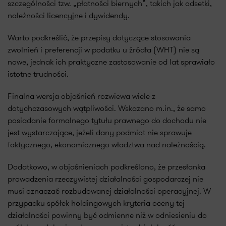
szczególności tzw. „płatności biernych”, takich jak odsetki,
należności licencyjne i dywidendy.
Warto podkreślić, że przepisy dotyczące stosowania
zwolnień i preferencji w podatku u źródła (WHT) nie są
nowe, jednak ich praktyczne zastosowanie od lat sprawiało
istotne trudności.
Finalna wersja objaśnień rozwiewa wiele z
dotychczasowych wątpliwości. Wskazano m.in., że samo
posiadanie formalnego tytułu prawnego do dochodu nie
jest wystarczające, jeżeli dany podmiot nie sprawuje
faktycznego, ekonomicznego władztwa nad należnością.
Dodatkowo, w objaśnieniach podkreślono, że przesłanka
prowadzenia rzeczywistej działalności gospodarczej nie
musi oznaczać rozbudowanej działalności operacyjnej. W
przypadku spółek holdingowych kryteria oceny tej
działalności powinny być odmienne niż w odniesieniu do