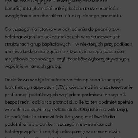
spółek produkcyjnych – rzeczywistą działalność
beneficjenta płatności należy każdorazowo oceniać z
uwzględnieniem charakteru i funkcji danego podmiotu.
Co szczególnie istotne – w odniesieniu do podmiotów
holdingowych lub uczestniczących w rozbudowanych
strukturach grup kapitałowych – w niektórych przypadkach
możliwe będzie skorzystanie z tzw. dzielonego substratu
majątkowo-osobowego, czyli zasobów wykorzystywanych
wspólnie w ramach grupy.
Dodatkowo w objaśnieniach została opisana koncepcja
look-through approach (LTA), która umożliwia zastosowanie
preferencji podatkowych względem podmiotu innego niż
bezpośredni odbiorca płatności, o ile to ten podmiot spełnia
warunki rzeczywistego właściciela. Objaśnienia wskazują,
że podejście to stanowi fakultatywną możliwość dla
podatnika lub płatnika – szczególnie w strukturach
holdingowych – i znajduje akceptację w orzecznictwie