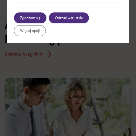
Zgadzam się
Odrzuć wszystkie
Artykuły z kategorii:
Więcej opcji
Procedury podatkowe
Zobacz wszystkie