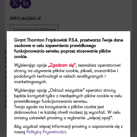
X
LinkedIn
SPECJALIZACJE
Doradztwo podatkowe
Grant Thornton Frąckowiak P.S.A. przetwarza Twoje dane
osobowe w celu zapewnienia prawidłowego
funkcjonowania serwisu poprzez stosowanie plików
Niniejsza publikacja została sporządzona z najwyższą starannością,
cookie.
jednak niektóre informacje zostały podane w formie skróconej. W
związku z tym artykuły i komentarze zawarte w „Newsletterze”
Wybierając opcje
„Zgadzam się”
, zezwalasz operatorowi
mają charakter poglądowy, a zawarte w nich informacje nie
strony na używanie plików cookie, pikseli, znaczników i
powinny zastąpić szczegółowej analizy zagadnienia. Wobec
podobnych technologii w celach analitycznych i
powyższego Grant Thornton nie ponosi odpowiedzialności za
jakiekolwiek straty powstałe w wyniku czynności podjętych lub
marketingowych.
zaniechanych na podstawie niniejszej publikacji. Jeżeli są Państwo
Wybierając opcję „Odrzuć wszystkie” operator strony
zainteresowani dokładniejszym omówieniem niektórych kwestii
będzie korzystał tylko z niezbędnych pików cookie w celu
poruszonych w bieżącym numerze „Newslettera”, zachęcamy do
kontaktu i nawiązania współpracy. Wszelkie uwagi i sugestie
prawidłowego funkcjonowania serwisu.
prosimy kierować na adres jacek.kowalczyk@pl.gt.com.
Twoja zgoda na korzystanie z plików cookie jest
dobrowolna i w każdej chwili możesz ją wycofać. W celu
zmiany ustawień prosimy o wybranie: „więcej opcji”.
Aby uzyskać więcej informacji prosimy o zapoznanie się z
naszą
Polityką Prywatności
.