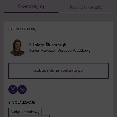
Poproś o kontakt
Skontaktuj się
SKONTAKTUJ SIĘ
Elżbieta Ślusarczyk
Senior Menedżer, Doradca Podatkowy
elzbieta.slusarczyk@pl.gt.com
Zobacz dane kontaktowe
+48 661 538 561
X
LinkedIn
SPECJALIZACJE
Audyt podatkowy