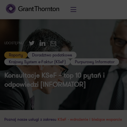
Twitter
LinkedIn
UDOSTĘPNIJ
E-mail
Raporty
Doradztwo podatkowe
Krajowy System e-Faktur (KSeF)
Purpurowy Informator
Konsultacje KSeF – top 10 pytań i
odpowiedzi [INFORMATOR]
Poznaj nasze usługi z zakresu
KSeF - wdrożenie i bieżące wsparcie