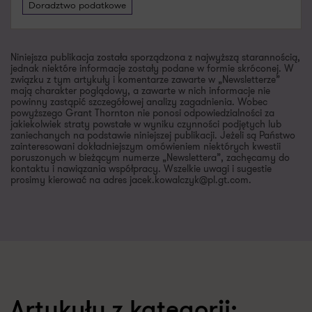
Doradztwo podatkowe
Niniejsza publikacja została sporządzona z najwyższą starannością,
jednak niektóre informacje zostały podane w formie skróconej. W
związku z tym artykuły i komentarze zawarte w „Newsletterze”
mają charakter poglądowy, a zawarte w nich informacje nie
powinny zastąpić szczegółowej analizy zagadnienia. Wobec
powyższego Grant Thornton nie ponosi odpowiedzialności za
jakiekolwiek straty powstałe w wyniku czynności podjętych lub
zaniechanych na podstawie niniejszej publikacji. Jeżeli są Państwo
zainteresowani dokładniejszym omówieniem niektórych kwestii
poruszonych w bieżącym numerze „Newslettera”, zachęcamy do
kontaktu i nawiązania współpracy. Wszelkie uwagi i sugestie
prosimy kierować na adres jacek.kowalczyk@pl.gt.com.
Artykuły z kategorii: