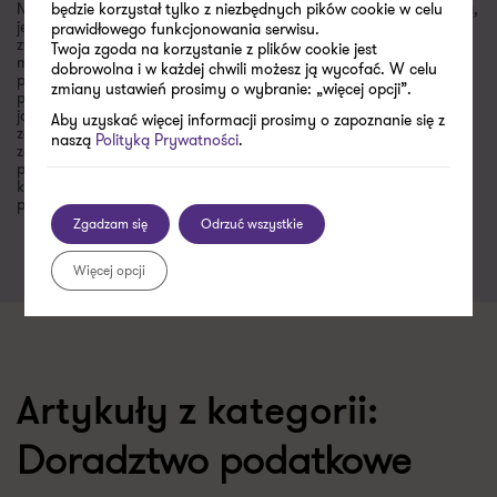
będzie korzystał tylko z niezbędnych pików cookie w celu
Niniejsza publikacja została sporządzona z najwyższą starannością,
jednak niektóre informacje zostały podane w formie skróconej. W
prawidłowego funkcjonowania serwisu.
związku z tym artykuły i komentarze zawarte w „Newsletterze”
Twoja zgoda na korzystanie z plików cookie jest
mają charakter poglądowy, a zawarte w nich informacje nie
dobrowolna i w każdej chwili możesz ją wycofać. W celu
powinny zastąpić szczegółowej analizy zagadnienia. Wobec
zmiany ustawień prosimy o wybranie: „więcej opcji”.
powyższego Grant Thornton nie ponosi odpowiedzialności za
jakiekolwiek straty powstałe w wyniku czynności podjętych lub
Aby uzyskać więcej informacji prosimy o zapoznanie się z
zaniechanych na podstawie niniejszej publikacji. Jeżeli są Państwo
naszą
Polityką Prywatności
.
zainteresowani dokładniejszym omówieniem niektórych kwestii
poruszonych w bieżącym numerze „Newslettera”, zachęcamy do
kontaktu i nawiązania współpracy. Wszelkie uwagi i sugestie
prosimy kierować na adres jacek.kowalczyk@pl.gt.com.
Zgadzam się
Odrzuć wszystkie
Więcej opcji
Artykuły z kategorii:
Doradztwo podatkowe