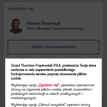
SKONTAKTUJ SIĘ
Elżbieta Ślusarczyk
Senior Menedżer, Doradca Podatkowy
elzbieta.slusarczyk@pl.gt.com
Zobacz dane kontaktowe
+48 661 538 561
X
LinkedIn
Grant Thornton Frąckowiak P.S.A. przetwarza Twoje dane
osobowe w celu zapewnienia prawidłowego
funkcjonowania serwisu poprzez stosowanie plików
SPECJALIZACJE
cookie.
Audyt podatkowy
Wybierając opcje
„Zgadzam się”
, zezwalasz operatorowi
strony na używanie plików cookie, pikseli, znaczników i
Doradztwo podatkowe
podobnych technologii w celach analitycznych i
marketingowych.
Wybierając opcję „Odrzuć wszystkie” operator strony