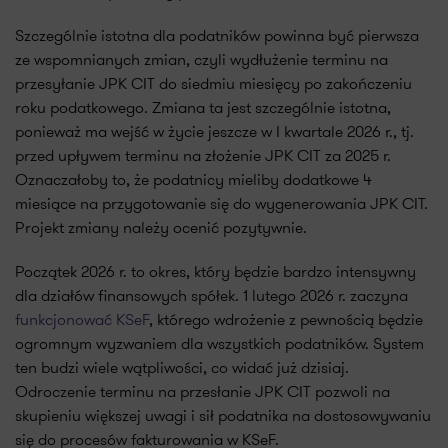
Szczególnie istotna dla podatników powinna być pierwsza
ze wspomnianych zmian, czyli wydłużenie terminu na
przesyłanie JPK CIT do siedmiu miesięcy po zakończeniu
roku podatkowego. Zmiana ta jest szczególnie istotna,
ponieważ ma wejść w życie jeszcze w I kwartale 2026 r., tj.
przed upływem terminu na złożenie JPK CIT za 2025 r.
Oznaczałoby to, że podatnicy mieliby dodatkowe 4
miesiące na przygotowanie się do wygenerowania JPK CIT.
Projekt zmiany należy ocenić pozytywnie.
Początek 2026 r. to okres, który będzie bardzo intensywny
dla działów finansowych spółek. 1 lutego 2026 r. zaczyna
funkcjonować KSeF
, którego wdrożenie z pewnością będzie
ogromnym wyzwaniem dla wszystkich podatników. System
ten budzi wiele wątpliwości, co widać już dzisiaj.
Odroczenie terminu na przesłanie JPK CIT pozwoli na
skupieniu większej uwagi i sił podatnika na dostosowywaniu
się do procesów fakturowania w KSeF.