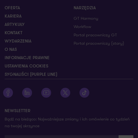
OFERTA
NARZĘDZIA
KARIERA
GT Harmony
ARTYKUŁY
Workflow
KONTAKT
Portal pracowniczy GT
WYDARZENIA
Portal pracowniczy (stary)
O NAS
INFORMACJE PRAWNE
USTAWIENIA COOKIES
SYGNALIŚCI (PURPLE LINE)
Zobacz profil Grant Thornton na Facebooku
Zobacz profil Grant Thornton na LinkedIn
Zobacz profil Grant Thornton na YouTube
Zobacz profil Grant Thornton na X
Zobacz profil Grant Thorn
NEWSLETTER
Bądź na bieżąco: Najważniejsze zmiany i ich omówienie co tydzień
na twojej skrzynce