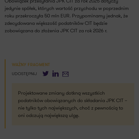
Obowiązek przesyłania JPK CIT za rok 2025 dotyczy
jedynie spółek, których wartość przychodu w poprzednim
roku przekroczyła 50 mln EUR. Przypominamy jednak, że
zdecydowana większość podatników CIT będzie
zobowiązana do złożenia JPK CIT za rok 2026 r.
WAŻNY FRAGMENT
Twitter
LinkedIn
E-mail
UDOSTĘPNIJ
Projektowane zmiany dotkną wszystkich
podatników obowiązanych do składania JPK CIT –
nie tylko tych największych, choć z pewnością to
oni odczują największą ulgę.