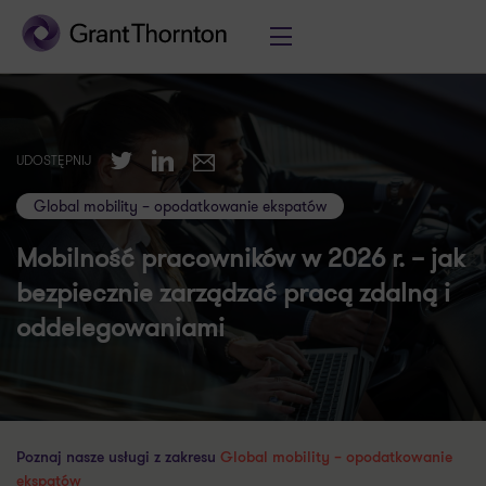
Twitter
LinkedIn
UDOSTĘPNIJ
E-mail
Global mobility – opodatkowanie ekspatów
Mobilność pracowników w 2026 r. – jak
bezpiecznie zarządzać pracą zdalną i
oddelegowaniami
Poznaj nasze usługi z zakresu
Global mobility – opodatkowanie
ekspatów