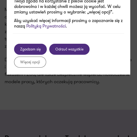
Twoja zgoda na korzystanie z plików cookie jest
dobrowolna i w każdej chwili możesz ją wycofać. W celu
Mobilność pracowników w 2026 r. to obszar, w którym
zmiany ustawień prosimy o wybranie: „więcej opcji”.
decyzje operacyjne bardzo szybko przekładają się na
Aby uzyskać więcej informacji prosimy o zapoznanie się z
konsekwencje podatkowe i składkowe. Praca zdalna z
naszą
Polityką Prywatności
.
zagranicy, delegacje i oddelegowania wymagają dziś nie
tylko elastyczności, ale przede wszystkim świadomego
zarządzania ryzykiem.
Zgadzam się
Odrzuć wszystkie
Dobrze zaprojektowane procedury, właściwa dokumentacja
Więcej opcji
i bieżące doradztwo pozwalają nie tylko uniknąć sporów z
fiskusem i ZUS, ale także bezpiecznie wspierać nowoczesne
modele pracy, których oczekują pracownicy.