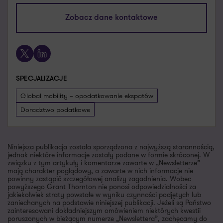
lukasz.boszko@pl.gt.com
Zobacz dane kontaktowe
+48 601 720 873
X
LinkedIn
SPECJALIZACJE
Global mobility – opodatkowanie ekspatów
Doradztwo podatkowe
Niniejsza publikacja została sporządzona z najwyższą starannością,
jednak niektóre informacje zostały podane w formie skróconej. W
związku z tym artykuły i komentarze zawarte w „Newsletterze”
mają charakter poglądowy, a zawarte w nich informacje nie
powinny zastąpić szczegółowej analizy zagadnienia. Wobec
powyższego Grant Thornton nie ponosi odpowiedzialności za
jakiekolwiek straty powstałe w wyniku czynności podjętych lub
zaniechanych na podstawie niniejszej publikacji. Jeżeli są Państwo
zainteresowani dokładniejszym omówieniem niektórych kwestii
poruszonych w bieżącym numerze „Newslettera”, zachęcamy do