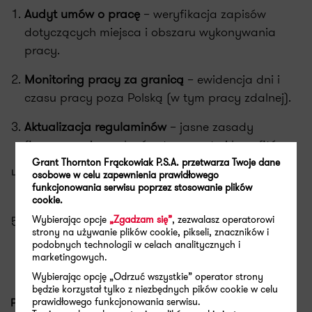
Audyt umów o pracę
– weryfikacja zapisów
dotyczących miejsca i obszaru wykonywania
pracy.
Monitoring pracy za granicą
– ewidencja dni i
czasu pracy poza Polską (w tym pracy zdalnej).
Aktualizacja regulaminów
– jasne zasady
finansowania noclegów, transportu i benefitów.
Grant Thornton Frąckowiak P.S.A. przetwarza Twoje dane
Zarządzanie certyfikatami A1
– szczególnie przy
osobowe w celu zapewnienia prawidłowego
funkcjonowania serwisu poprzez stosowanie plików
niestandardowych modelach pracy zdalnej.
cookie.
Wybierając opcje
„Zgadzam się”
, zezwalasz operatorowi
Polityka wyrównania podatkowego (hypotax)
–
strony na używanie plików cookie, pikseli, znaczników i
przy długotrwałych oddelegowaniach
podobnych technologii w celach analitycznych i
międzynarodowych.
marketingowych.
Wybierając opcję „Odrzuć wszystkie” operator strony
będzie korzystał tylko z niezbędnych pików cookie w celu
prawidłowego funkcjonowania serwisu.
Podsumowanie