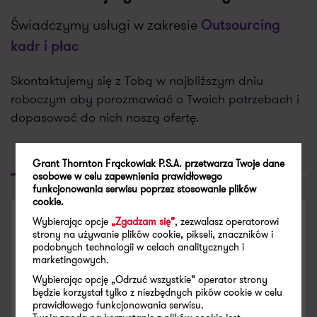
Świadczymy usługi w zakresie
Outsourcing
kadr i płac
Skontaktujemy się z Tobą w najbliższym dniu
roboczym aby porozmawiać o Twoich potrzebach i
dopasować do nich naszą ofertę.
Poproś o kontakt
Skontaktuj się
Grant Thornton Frąckowiak P.S.A. przetwarza Twoje dane
osobowe w celu zapewnienia prawidłowego
funkcjonowania serwisu poprzez stosowanie plików
cookie.
Wybierając opcje
„Zgadzam się”
, zezwalasz operatorowi
SKONTAKTUJ SIĘ
strony na używanie plików cookie, pikseli, znaczników i
podobnych technologii w celach analitycznych i
marketingowych.
Magdalena Marcinowska
Partner (Outsourcing Poznań)
Wybierając opcję „Odrzuć wszystkie” operator strony
będzie korzystał tylko z niezbędnych pików cookie w celu
prawidłowego funkcjonowania serwisu.