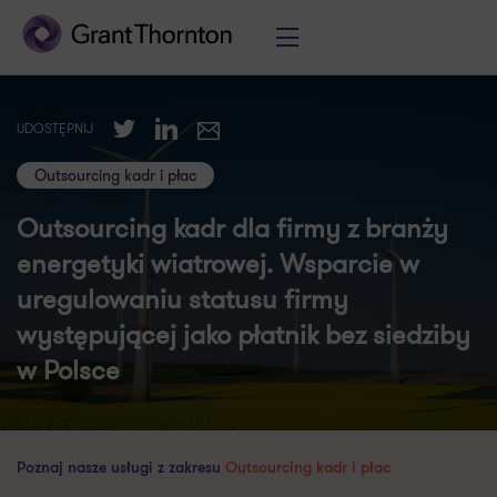
Twitter
LinkedIn
UDOSTĘPNIJ
E-mail
Outsourcing kadr i płac
Outsourcing kadr dla firmy z branży
energetyki wiatrowej. Wsparcie w
uregulowaniu statusu firmy
występującej jako płatnik bez siedziby
w Polsce
Poznaj nasze usługi z zakresu
Outsourcing kadr i płac