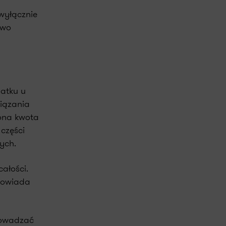
wyłącznie
owo
datku u
wiązania
cona kwota
części
ych.
ałości.
dpowiada
rowadzać