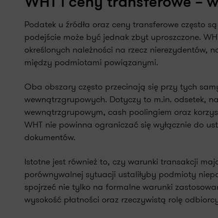
WHT i ceny transferowe – w
Podatek u źródła oraz ceny transferowe często s
podejście może być jednak zbyt uproszczone. WH
określonych należności na rzecz nierezydentów, 
między podmiotami powiązanymi.
Oba obszary często przecinają się przy tych samy
wewnątrzgrupowych. Dotyczy to m.in. odsetek, na
wewnątrzgrupowym, cash poolingiem oraz korzyst
WHT nie powinna ograniczać się wyłącznie do u
dokumentów.
Istotne jest również to, czy warunki transakcji 
porównywalnej sytuacji ustaliłyby podmioty niep
spojrzeć nie tylko na formalne warunki zastosowan
wysokość płatności oraz rzeczywistą rolę odbiorcy