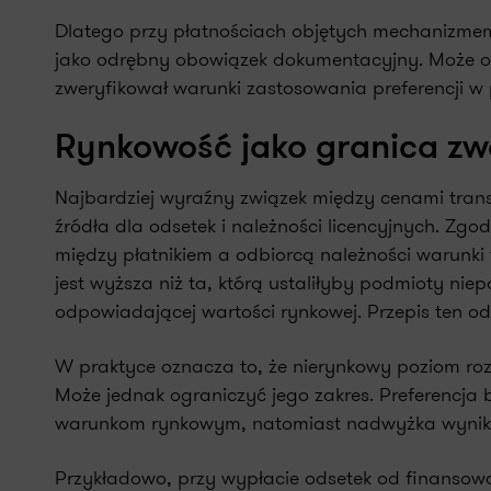
Dlatego przy płatnościach objętych mechanizme
jako odrębny obowiązek dokumentacyjny. Może on
zweryfikował warunki zastosowania preferencji w 
Rynkowość jako granica zw
Najbardziej wyraźny związek między cenami trans
źródła dla odsetek i należności licencyjnych. Zgodn
między płatnikiem a odbiorcą należności warunki
jest wyższa niż ta, którą ustaliłyby podmioty ni
odpowiadającej wartości rynkowej. Przepis ten od
W praktyce oznacza to, że nierynkowy poziom rozl
Może jednak ograniczyć jego zakres. Preferencja 
warunkom rynkowym, natomiast nadwyżka wynika
Przykładowo, przy wypłacie odsetek od finans