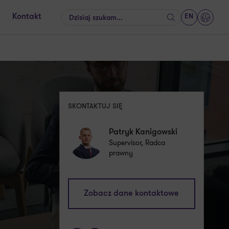
EN
Kontakt
Szukaj
GrantT
SKONTAKTUJ SIĘ
Patryk Kanigowski
Supervisor, Radca
prawny
patryk.kanigowski@pl.gt.com
Zobacz dane kontaktowe
+48 885 887 282