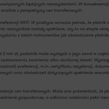
owiązanych będących nierezydentami. W konsekwencji 
 analizie z perspektywy cen transferowych.
eferencji WHT. W praktyce oznacza jednak, że płatnik 
a rzeczywiście zostały spełnione, czy to na etapie ubie
zystaniu z takich instrumentów jak oświadczenie płatnik
2 mln zł, podatnik może wystąpić o jego zwrot w części,
zastosowaniu zwolnienia albo obniżonej stawki. Wymag
dność preferencji, m.in. certyfikatu rezydencji, doku
owych oraz oświadczeń dotyczących spełnienia warun
ntacja cen transferowych. Może ona potwierdzać, że pł
dnienie gospodarcze, a odbiorca należności pełni rzec