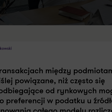
kowski
transakcjach między podmiota
lej powiązane, niż często się
ń odbiegające od rynkowych mo
preferencji w podatku u źródł
nowania całego modelu rozlicz