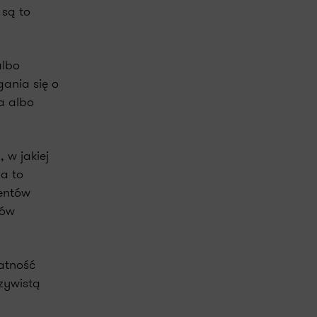
są to
albo
gania się o
a albo
 w jakiej
a to
mentów
ków
atność
zywistą