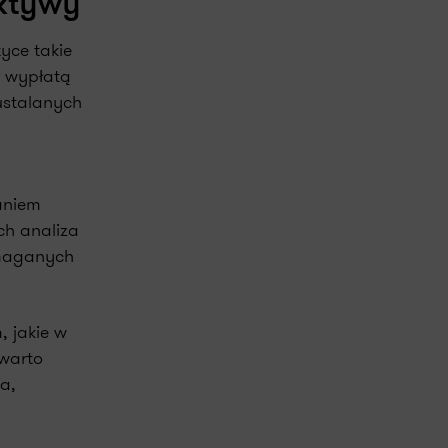
ektywy
yce takie
z wypłatą
ustalanych
aniem
ch analiza
ymaganych
, jakie w
 warto
a,