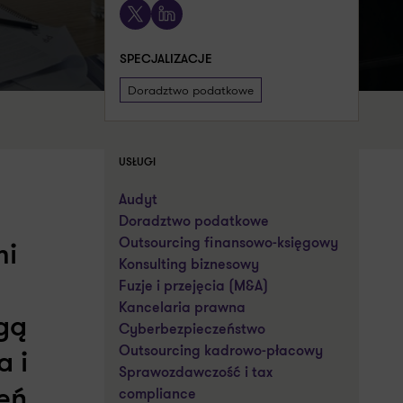
X
LinkedIn
SPECJALIZACJE
Doradztwo podatkowe
USŁUGI
Audyt
Doradztwo podatkowe
Outsourcing finansowo-księgowy
mi
Konsulting biznesowy
Fuzje i przejęcia (M&A)
Kancelaria prawna
gą
Cyberbezpieczeństwo
Outsourcing kadrowo-płacowy
a i
Sprawozdawczość i tax
eń.
compliance