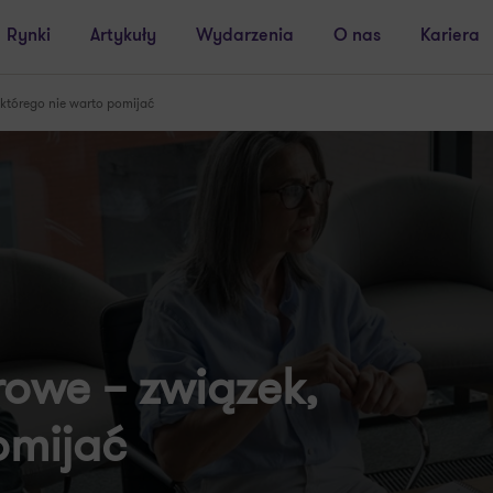
Rynki
Artykuły
Wydarzenia
O nas
Kariera
którego nie warto pomijać
owe – związek,
omijać