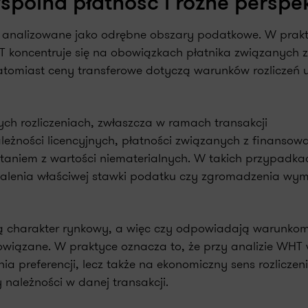
spólna płatność i różne persp
ą analizowane jako odrębne obszary podatkowe. W prakt
T koncentruje się na obowiązkach płatnika związanych 
natomiast ceny transferowe dotyczą warunków rozliczeń 
ch rozliczeniach, zwłaszcza w ramach transakcji
leżności licencyjnych, płatności związanych z finansow
aniem z wartości niematerialnych. W takich przypadka
stalenia właściwej stawki podatku czy zgromadzenia w
mają charakter rynkowy, a więc czy odpowiadają warunkom
owiązane. W praktyce oznacza to, że przy analizie WHT
ia preferencji, lecz także na ekonomiczny sens rozliczeni
 należności w danej transakcji.