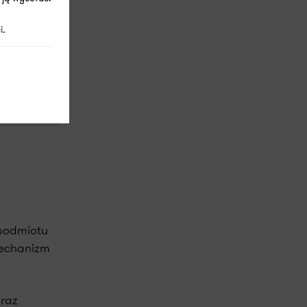
i
.
witter
LinkedIn
E-mail
h
 podmiotu
mechanizm
oraz