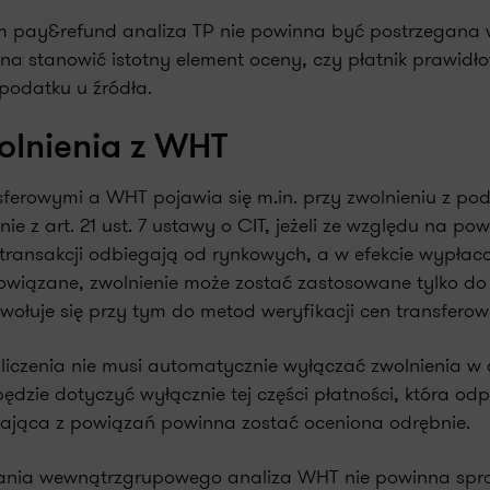
m pay&refund analiza TP nie powinna być postrzegana 
a stanowić istotny element oceny, czy płatnik prawidł
podatku u źródła.
olnienia z WHT
ferowymi a WHT pojawia się m.in. przy zwolnieniu z po
ie z art. 21 ust. 7 ustawy o CIT, jeżeli ze względu na po
 transakcji odbiegają od rynkowych, a w efekcie wypła
epowiązane, zwolnienie może zostać zastosowane tylko do 
wołuje się przy tym do metod weryfikacji cen transferow
iczenia nie musi automatycznie wyłączać zwolnienia w c
będzie dotyczyć wyłącznie tej części płatności, która o
jąca z powiązań powinna zostać oceniona odrębnie.
owania wewnątrzgrupowego analiza WHT nie powinna sp