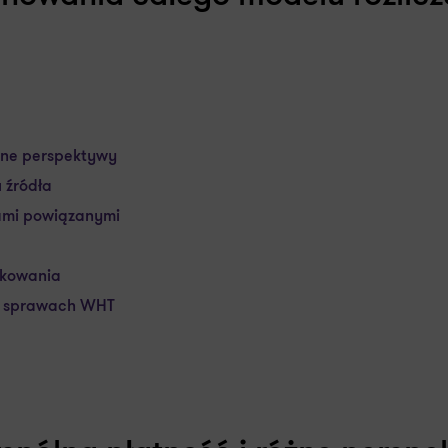
óżne perspektywy
 źródła
ami powiązanymi
tkowania
w sprawach WHT