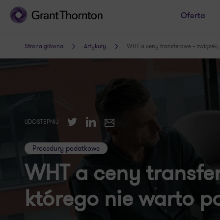
Oferta
Strona główna
Artykuły
WHT a ceny transferowe – związek, 
Twitter
LinkedIn
UDOSTĘPNIJ
E-mail
Procedury podatkowe
WHT a ceny transfer
którego nie warto p