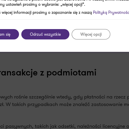
ny ustawień prosimy o wybranie: „więcej opcji”.
 więcej informacji prosimy o zapoznanie się z naszą
Polityką Prywatnośc
T
UDOSTĘPNIJ
am się
Odrzuć wszystkie
Więcej opcji
atkach i księgowości! Zaobserwuj nas w
Wiadomościac
ansakcje z podmiotami
owych rośnie szczególnie wtedy, gdy płatności na rzecz
zł. W takich przypadkach może znaleźć zastosowanie 
 pasywnych, takich jak odsetki, należności licencyjne 