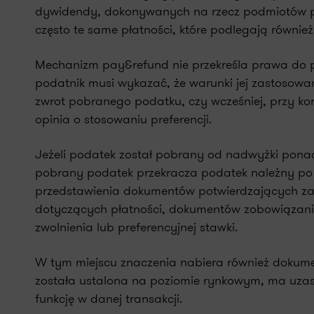
dywidendy, dokonywanych na rzecz podmiotów p
często te same płatności, które podlegają również
Mechanizm pay&refund nie przekreśla prawa do pr
podatnik musi wykazać, że warunki jej zastosowani
zwrot pobranego podatku, czy wcześniej, przy kor
opinia o stosowaniu preferencji.
Jeżeli podatek został pobrany od nadwyżki ponad 
pobrany podatek przekracza podatek należny po 
przedstawienia dokumentów potwierdzających zasa
dotyczących płatności, dokumentów zobowiązani
zwolnienia lub preferencyjnej stawki.
W tym miejscu znaczenia nabiera również dokume
została ustalona na poziomie rynkowym, ma uzasa
funkcję w danej transakcji.