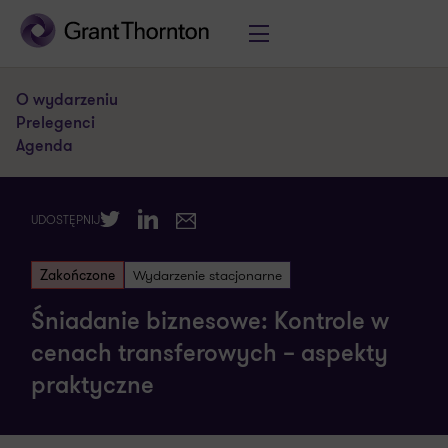
O wydarzeniu
Prelegenci
Agenda
Twitter
LinkedIn
UDOSTĘPNIJ
E-mail
Zakończone
Wydarzenie stacjonarne
Śniadanie biznesowe: Kontrole w
cenach transferowych – aspekty
praktyczne