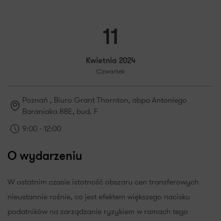
11
Kwietnia 2024
Czwartek
Poznań
, Biuro Grant Thornton, abpa Antoniego
Baraniaka 88E, bud. F
9:00 - 12:00
O wydarzeniu
W ostatnim czasie istotność obszaru cen transferowych
nieustannie rośnie, co jest efektem większego nacisku
podatników na zarządzanie ryzykiem w ramach tego