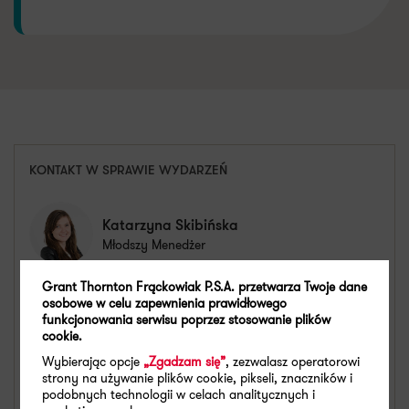
KONTAKT W SPRAWIE WYDARZEŃ
Katarzyna Skibińska
Młodszy Menedżer
Grant Thornton Frąckowiak P.S.A. przetwarza Twoje dane
katarzyna.skibinska@pl.gt.com
osobowe w celu zapewnienia prawidłowego
Zobacz dane kontaktowe
funkcjonowania serwisu poprzez stosowanie plików
+48 607 665 741
cookie.
Wybierając opcje
„Zgadzam się”
, zezwalasz operatorowi
X
LinkedIn
strony na używanie plików cookie, pikseli, znaczników i
podobnych technologii w celach analitycznych i