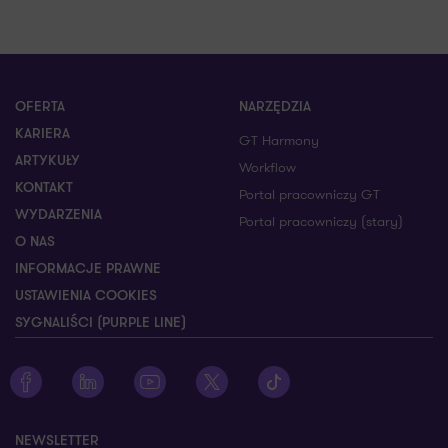
OFERTA
NARZĘDZIA
KARIERA
GT Harmony
ARTYKUŁY
Workflow
KONTAKT
Portal pracowniczy GT
WYDARZENIA
Portal pracowniczy (stary)
O NAS
INFORMACJE PRAWNE
USTAWIENIA COOKIES
SYGNALIŚCI (PURPLE LINE)
Zobacz profil Grant Thornton na Facebooku
Zobacz profil Grant Thornton na LinkedIn
Zobacz profil Grant Thornton na YouTube
Zobacz profil Grant Thornton na X
Zobacz profil Grant Thorn
NEWSLETTER