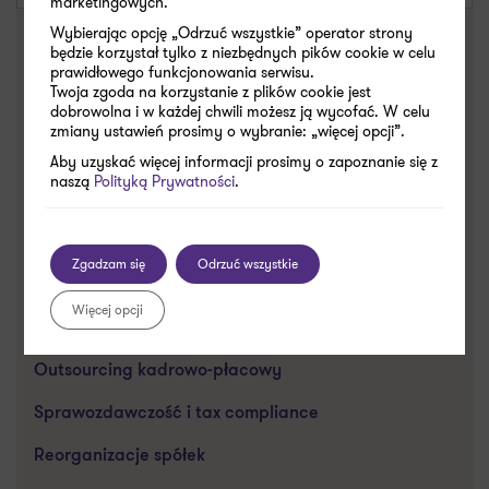
marketingowych.
Wybierając opcję „Odrzuć wszystkie” operator strony
POWIĄZANE USŁUGI
będzie korzystał tylko z niezbędnych pików cookie w celu
prawidłowego funkcjonowania serwisu.
Audyt
Twoja zgoda na korzystanie z plików cookie jest
dobrowolna i w każdej chwili możesz ją wycofać. W celu
Doradztwo podatkowe
zmiany ustawień prosimy o wybranie: „więcej opcji”.
Outsourcing finansowo-księgowy
Aby uzyskać więcej informacji prosimy o zapoznanie się z
naszą
Polityką Prywatności
.
Konsulting biznesowy
Fuzje i przejęcia (M&A)
Zgadzam się
Odrzuć wszystkie
Kancelaria prawna
Więcej opcji
Cyberbezpieczeństwo
Outsourcing kadrowo-płacowy
Sprawozdawczość i tax compliance
Reorganizacje spółek