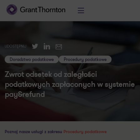
Twitter
LinkedIn
UDOSTĘPNIJ
E-mail
Doradztwo podatkowe
Procedury podatkowe
Zwrot odsetek od zaległości
podatkowych zapłaconych w systemie
pay&refund
Poznaj nasze usługi z zakresu
Procedury podatkowe