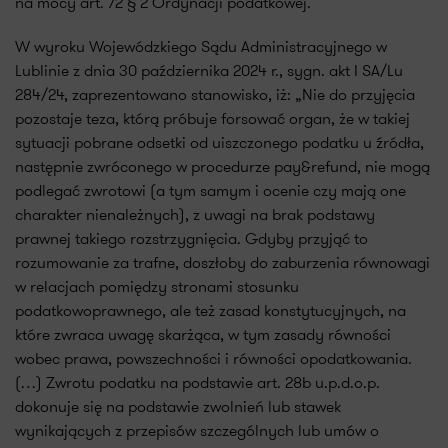
na mocy art. 72 § 2 Ordynacji podatkowej.
W wyroku Wojewódzkiego Sądu Administracyjnego w
Lublinie z dnia 30 października 2024 r., sygn. akt I SA/Lu
284/24, zaprezentowano stanowisko, iż: „Nie do przyjęcia
pozostaje teza, którą próbuje forsować organ, że w takiej
sytuacji pobrane odsetki od uiszczonego podatku u źródła,
następnie zwróconego w procedurze pay&refund, nie mogą
podlegać zwrotowi (a tym samym i ocenie czy mają one
charakter nienależnych), z uwagi na brak podstawy
prawnej takiego rozstrzygnięcia. Gdyby przyjąć to
rozumowanie za trafne, doszłoby do zaburzenia równowagi
w relacjach pomiędzy stronami stosunku
podatkowoprawnego, ale też zasad konstytucyjnych, na
które zwraca uwagę skarżąca, w tym zasady równości
wobec prawa, powszechności i równości opodatkowania.
(…) Zwrotu podatku na podstawie art. 28b u.p.d.o.p.
dokonuje się na podstawie zwolnień lub stawek
wynikających z przepisów szczególnych lub umów o