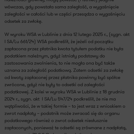
wówczas, gdy powstała sama zaległość, a wygaśnięcie
zaległości w całości lub w części przesądza o wygaśnięciu
odsetek za zwłokę.
W wyroku WSA w Lublinie z dnia 12 lutego 2025 r., (sygn. akt
I SA/Lu 661/24) WSA podkreślił, że jeżeli od początku
zapłacona przez płatnika kwota tytułem podatku nie była
podatkiem należnym, gdyż istniały podstawy do
zastosowania zwolnienia, to nie mogła ona być także
uznana za zaległość podatkową. Zatem odsetki za zwłokę
od kwoty zapłaconej przez płatnika powinny być spółce
zwrócone, gdyż nie były to odsetki od zaległości
podatkowej. Z kolei w wyroku WSA w Lublinie z 18 grudnia
2024 r., sygn. akt I SA/Lu 547/24 podkreślił, że nie ma
wątpliwości, że w takiej formie – to jest wraz z wnioskiem o
zwrot nadpłaty – podatnik może zwracać się do organu
podatkowego również o zwrot odsetek niesłusznie
zapłaconych, ponieważ te odsetki są zrównane z nadpłatą,