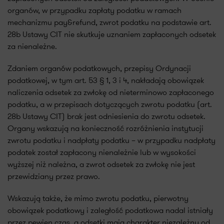
organów, w przypadku zapłaty podatku w ramach
mechanizmu pay&refund, zwrot podatku na podstawie art.
28b Ustawy CIT nie skutkuje uznaniem zapłaconych odsetek
za nienależne.
Zdaniem organów podatkowych, przepisy Ordynacji
podatkowej, w tym art. 53 § 1, 3 i 4, nakładają obowiązek
naliczenia odsetek za zwłokę od nieterminowo zapłaconego
podatku, a w przepisach dotyczących zwrotu podatku (art.
28b Ustawy CIT) brak jest odniesienia do zwrotu odsetek.
Organy wskazują na konieczność rozróżnienia instytucji
zwrotu podatku i nadpłaty podatku – w przypadku nadpłaty
podatek został zapłacony nienależnie lub w wysokości
wyższej niż należna, a zwrot odsetek za zwłokę nie jest
przewidziany przez prawo.
Wskazują także, że mimo zwrotu podatku, pierwotny
obowiązek podatkowy i zaległość podatkowa nadal istniały
przez pewien czas, a odsetki mają charakter niezależny od