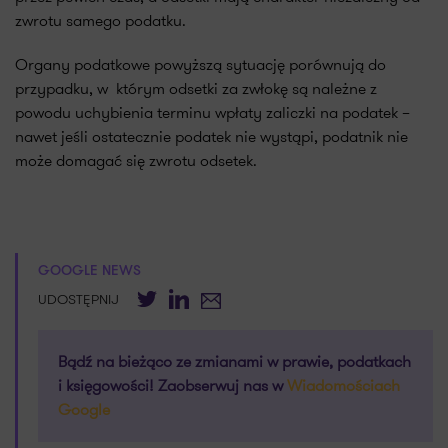
zwrotu samego podatku.
Organy podatkowe powyższą sytuację porównują do
przypadku, w którym odsetki za zwłokę są należne z
powodu uchybienia terminu wpłaty zaliczki na podatek –
nawet jeśli ostatecznie podatek nie wystąpi, podatnik nie
może domagać się zwrotu odsetek.
GOOGLE NEWS
Twitter
LinkedIn
E-mail
UDOSTĘPNIJ
Bądź na bieżąco ze zmianami w prawie, podatkach
i księgowości! Zaobserwuj nas w
Wiadomościach
Google