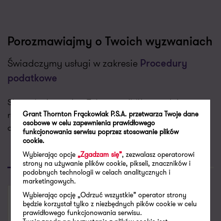
Porozmawiajmy o Twoich wyzwaniach
Świadczymy usługi w zakresie
Procedury
podatkowe
Skontaktujemy się z Tobą w najbliższym dniu
roboczym aby porozmawiać o Twoich potrzebach i
Grant Thornton Frąckowiak P.S.A. przetwarza Twoje dane
osobowe w celu zapewnienia prawidłowego
dopasować do nich naszą ofertę.
funkcjonowania serwisu poprzez stosowanie plików
cookie.
Wybierając opcje
„Zgadzam się”
, zezwalasz operatorowi
Poproś o kontakt
Skontaktuj się
strony na używanie plików cookie, pikseli, znaczników i
podobnych technologii w celach analitycznych i
marketingowych.
Wybierając opcję „Odrzuć wszystkie” operator strony
SKONTAKTUJ SIĘ
będzie korzystał tylko z niezbędnych pików cookie w celu
prawidłowego funkcjonowania serwisu.