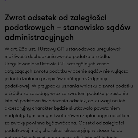
Zwrot odsetek od zaległości
podatkowych – stanowisko sądów
administracyjnych
W art. 28b ust. 1 Ustawy CIT ustawodawca uregulował
możliwość dochodzenia zwrotu podatku u źródła.
Uregulowanie w Ustawie CIT szczególnych zasad
dotyczących zwrotu podatku w ocenie sądów nie wyłącza
jednak działania przepisów ogólnych Ordynacji
podatkowej. W przypadku uznania wniosku o zwrot podatku
u źródła za zasadny, wraz ze zwrotem podatku przestanie
istnieć podstawa świadczenia odsetek, co z uwagi na ich
akcesoryjny charakter będzie skutkowało powstaniem
nadpłaty. Tym samym kwota równa zapłaconym odsetkom
za zwłokę powinna być zwrócona. Odsetki od zaległości
podatkowej mają charakter akcesoryjny w stosunku do
należności głównej, mogą powstać (i istnieć) jedynie