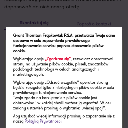
dopasować do nich naszą ofertę.
Poproś o kontakt
Skontaktuj się
Grant Thornton Frąckowiak P.S.A. przetwarza Twoje dane
osobowe w celu zapewnienia prawidłowego
funkcjonowania serwisu poprzez stosowanie plików
SKONTAKTUJ SIĘ
cookie.
Wybierając opcje
„Zgadzam się”
, zezwalasz operatorowi
Michał Madura
strony na używanie plików cookie, pikseli, znaczników i
Senior Business Design Consultant,
podobnych technologii w celach analitycznych i
EDISONDA
marketingowych.
Wybierając opcję „Odrzuć wszystkie” operator strony
będzie korzystał tylko z niezbędnych pików cookie w celu
michal.madura@pl.gt.com
prawidłowego funkcjonowania serwisu.
Zobacz dane kontaktowe
Twoja zgoda na korzystanie z plików cookie jest
+48 505 016 712
dobrowolna i w każdej chwili możesz ją wycofać. W celu
zmiany ustawień prosimy o wybranie: „więcej opcji”.
X
LinkedIn
Aby uzyskać więcej informacji prosimy o zapoznanie się z
naszą
Polityką Prywatności
.