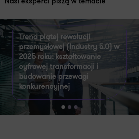
Nasi eksperci piszą w temacie
Trend piątej rewolucji
Z
przemysłowej (Industry 5.0) w
D
2025 roku: kształtowanie
j
cyfrowej transformacji i
s
budowanie przewagi
Tw
konkurencyjnej
za
sz
ko
Rok 2025 przyniesie najprawdopodobniej
od
bardzo dynamiczny rozwój trendu Industry
5.0, który zmieni oblicze cyfrowej
transformacji nie tylko w domenie
przedsiębiorstw…