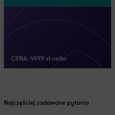
Co otrzymasz:
Listę potencjalnych zagrożeń etycznych związanych z
wdrożeniem AI w Twojej organizacji, określenie
ogólnych ram korzystania, dla pracowników oraz
wskazówki do tego, jak stworzyć skuteczny plan
wprowadzania zmian tak, by Twoi pracownicy
chętnie z AI korzystali.
CENA: 4999 zł netto
Niniejsza informacja o usłudze nie stanowi oferty w
rozumieniu art. 66 i nast. Kodeksu cywilnego
Najczęściej zadawane pytania