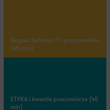
Co otrzymasz:
Ocenę, jaką rolę pełnisz na gruncie RODO,
rekomendacje dotyczące niezbędnej dokumentacji i
czeklistę dot. etapów planowania i wdrożenia
rozwiązania z wykorzystaniem AI.
Bezpieczeństwo IT i pracowników
(45 min)
Co otrzymasz:
Rekomendacje dotyczące niezbędnych zabezpieczeń
w kontekście AI
, niezbędnej dokumentacji i
modyfikacji procesów, w których uczestniczy AI
ETYKA i kwestie pracownicze (45
min)