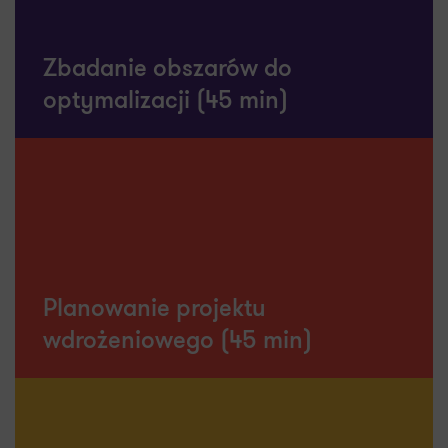
Zbadanie obszarów do
optymalizacji (45 min)
Co otrzymasz:
Zrozumienie korzyści, jakie AI może wnieść do Twojej
firmy (optymalizacja żmudnych procesów, etc),
wskazówki, gdzie szukać okazji do optymalnego jej
wykorzystania, sugestie, jak zbadać szanse na
automatyzację.
Planowanie projektu
wdrożeniowego (45 min)
Co otrzymasz:
Zarys planu optymalnego wprowadzenia AI do Twojej