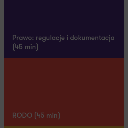
Omówienie różnych możliwości technologicznych
związanych z wdrażaniem AI i wskazanie przykładów
konkretnych rozwiązań adekwatnych do sytuacji w
Twojej organizacji.
Prawo: regulacje i dokumentacja
(45 min)
Co otrzymasz:
Ocenę jaka jest rola Klienta na gruncie AI Act,
czeklistę dot. podstawowych obowiązków, oraz
ewentualne zagadnienia do dalszego zbadania.
RODO (45 min)