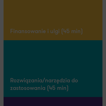
organizacji, wskazówki, jak wyznaczyć role i
odpowiedzialność, oraz sugestie dotyczące
kluczowych, ryzyk i wyzwań.
Finansowanie i ulgi (45 min)
Co otrzymasz:
Informację o możliwych dofinansowaniach na
działania związane z opracowaniem rozwiązań w
obszarze AI oraz ich wdrażaniem, a także
rekomendacje w zakresie ulg podatkowych z tytułu
poniesienia wydatków na wdrożenie AI.
Rozwiązania/narzędzia do
zastosowania (45 min)
Co otrzymasz: