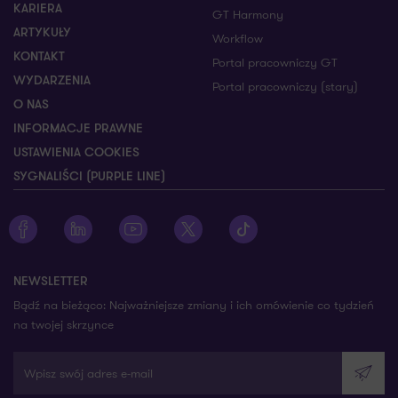
KARIERA
GT Harmony
ARTYKUŁY
Workflow
KONTAKT
Portal pracowniczy GT
WYDARZENIA
Portal pracowniczy (stary)
O NAS
INFORMACJE PRAWNE
USTAWIENIA COOKIES
SYGNALIŚCI (PURPLE LINE)
Zobacz profil Grant Thornton na Facebooku
Zobacz profil Grant Thornton na LinkedIn
Zobacz profil Grant Thornton na YouTube
Zobacz profil Grant Thornton na X
Zobacz profil Grant Thorn
NEWSLETTER
Bądź na bieżąco: Najważniejsze zmiany i ich omówienie co tydzień
na twojej skrzynce
Wpisz swój adres e-mail
Wyślij