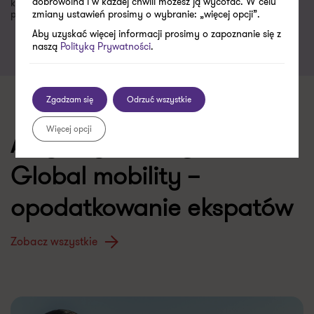
dobrowolna i w każdej chwili możesz ją wycofać. W celu
kontaktu i nawiązania współpracy. Wszelkie uwagi i sugestie
prosimy kierować na adres jacek.kowalczyk@pl.gt.com.
zmiany ustawień prosimy o wybranie: „więcej opcji”.
Aby uzyskać więcej informacji prosimy o zapoznanie się z
naszą
Polityką Prywatności
.
Zgadzam się
Odrzuć wszystkie
Więcej opcji
Artykuły z kategorii:
Global mobility –
opodatkowanie ekspatów
Zobacz wszystkie