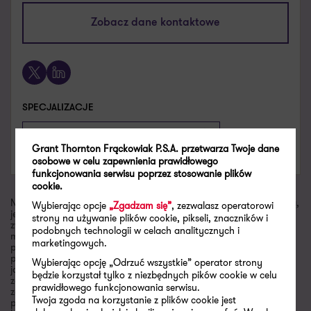
lukasz.boszko@pl.gt.com
Zobacz dane kontaktowe
+48 601 720 873
X
LinkedIn
SPECJALIZACJE
Global mobility – opodatkowanie ekspatów
Grant Thornton Frąckowiak P.S.A. przetwarza Twoje dane
Doradztwo podatkowe
osobowe w celu zapewnienia prawidłowego
funkcjonowania serwisu poprzez stosowanie plików
cookie.
Niniejsza publikacja została sporządzona z najwyższą starannością,
Wybierając opcje
„Zgadzam się”
, zezwalasz operatorowi
jednak niektóre informacje zostały podane w formie skróconej. W
strony na używanie plików cookie, pikseli, znaczników i
związku z tym artykuły i komentarze zawarte w „Newsletterze”
podobnych technologii w celach analitycznych i
mają charakter poglądowy, a zawarte w nich informacje nie
marketingowych.
powinny zastąpić szczegółowej analizy zagadnienia. Wobec
powyższego Grant Thornton nie ponosi odpowiedzialności za
Wybierając opcję „Odrzuć wszystkie” operator strony
jakiekolwiek straty powstałe w wyniku czynności podjętych lub
będzie korzystał tylko z niezbędnych pików cookie w celu
zaniechanych na podstawie niniejszej publikacji. Jeżeli są Państwo
prawidłowego funkcjonowania serwisu.
zainteresowani dokładniejszym omówieniem niektórych kwestii
Twoja zgoda na korzystanie z plików cookie jest
poruszonych w bieżącym numerze „Newslettera”, zachęcamy do