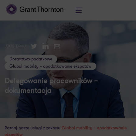
Twitter
LinkedIn
UDOSTĘPNIJ
E-mail
Doradztwo podatkowe
Global mobility – opodatkowanie ekspatów
Delegowanie pracowników –
dokumentacja
Poznaj nasze usługi z zakresu
Global mobility – opodatkowanie
ekspatów