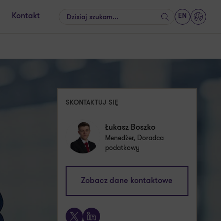
EN
Kontakt
Szukaj
GrantT
SKONTAKTUJ SIĘ
Łukasz Boszko
Menedżer, Doradca
podatkowy
lukasz.boszko@pl.gt.com
Zobacz dane kontaktowe
+48 601 720 873
X
LinkedIn