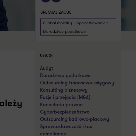
SPECJALIZACJE
Global mobility – opodatkowanie ekspatów
Doradztwo podatkowe
USŁUGI
Audyt
Doradztwo podatkowe
Outsourcing finansowo-księgowy
a
Konsulting biznesowy
Fuzje i przejęcia (M&A)
ależy
Kancelaria prawna
Cyberbezpieczeństwo
Outsourcing kadrowo-płacowy
Sprawozdawczość i tax
compliance