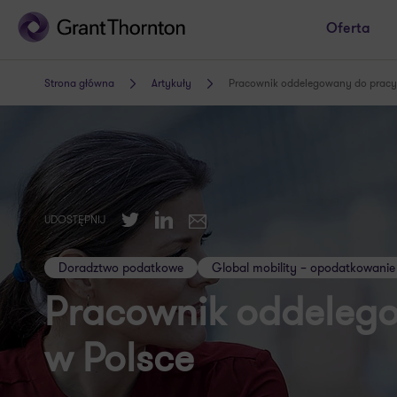
Oferta
Strona główna
Artykuły
Pracownik oddelegowany do pracy
Twitter
LinkedIn
UDOSTĘPNIJ
E-mail
Doradztwo podatkowe
Global mobility – opodatkowanie
Pracownik oddeleg
w Polsce