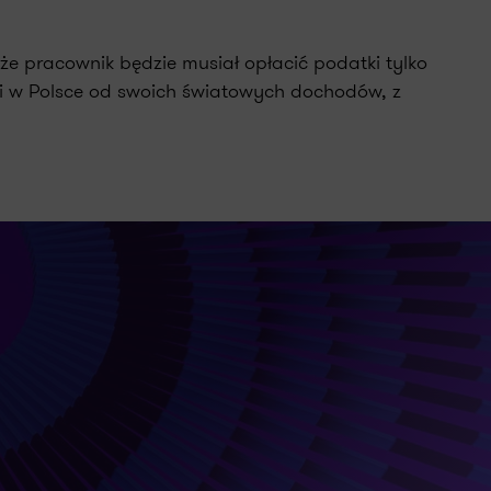
e pracownik będzie musiał opłacić podatki tylko
ki w Polsce od swoich światowych dochodów, z