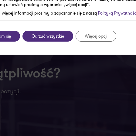
jest dokonanie rozstrzygnięcia w oparciu o UPO.
ny ustawień prosimy o wybranie: „więcej opcji”.
 więcej informacji prosimy o zapoznanie się z naszą
Polityką Prywatnośc
am się
Odrzuć wszystkie
Więcej opcji
ątpliwość?
pozycji.