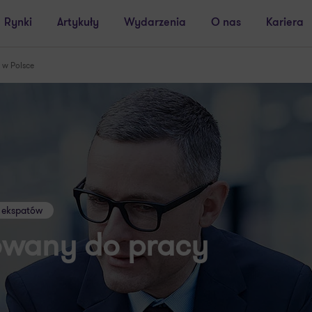
Rynki
Artykuły
Wydarzenia
O nas
Kariera
 w Polsce
 ekspatów
owany do pracy