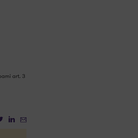
ami art. 3
witter
LinkedIn
E-mail