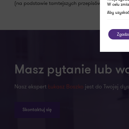
(na podstawie tamtejszych przepisów), wymagane 
W celu zmia
Aby uzyskać
Zgadz
Masz pytanie lub w
Nasz ekspert
Łukasz Boszko
jest do Twojej dys
Skontaktuj się