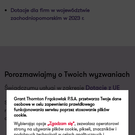
Dotacje dla firm w województwie
zachodniopomorskim w 2023 r.
Porozmawiajmy o Twoich wyzwaniach
Świadczymy usługi w zakresie
Dotacje z UE
Grant Thornton Frąckowiak P.S.A. przetwarza Twoje dane
Skontaktujemy się z Tobą w najbliższym dniu
osobowe w celu zapewnienia prawidłowego
roboczym aby porozmawiać o Twoich potrzebach i
funkcjonowania serwisu poprzez stosowanie plików
cookie.
dopasować do nich naszą ofertę.
Wybierając opcje
„Zgadzam się”
, zezwalasz operatorowi
strony na używanie plików cookie, pikseli, znaczników i
podobnych technologii w celach analitycznych i