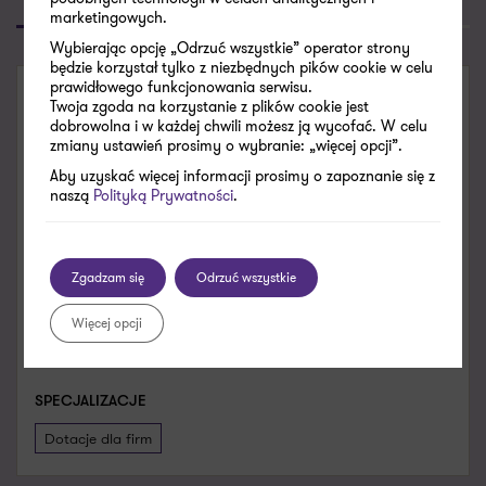
Poproś o kontakt
Skontaktuj się
marketingowych.
Wybierając opcję „Odrzuć wszystkie” operator strony
będzie korzystał tylko z niezbędnych pików cookie w celu
prawidłowego funkcjonowania serwisu.
SKONTAKTUJ SIĘ
Twoja zgoda na korzystanie z plików cookie jest
dobrowolna i w każdej chwili możesz ją wycofać. W celu
zmiany ustawień prosimy o wybranie: „więcej opcji”.
Agnieszka Wykrzykowska
Aby uzyskać więcej informacji prosimy o zapoznanie się z
Senior Menedżer
naszą
Polityką Prywatności
.
agnieszka.wykrzykowska@pl.gt.com
Zobacz dane kontaktowe
Zgadzam się
Odrzuć wszystkie
+48 785 640 166
Więcej opcji
X
LinkedIn
SPECJALIZACJE
Dotacje dla firm