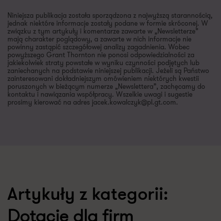
Niniejsza publikacja została sporządzona z najwyższą starannością,
jednak niektóre informacje zostały podane w formie skróconej. W
związku z tym artykuły i komentarze zawarte w „Newsletterze”
mają charakter poglądowy, a zawarte w nich informacje nie
powinny zastąpić szczegółowej analizy zagadnienia. Wobec
powyższego Grant Thornton nie ponosi odpowiedzialności za
jakiekolwiek straty powstałe w wyniku czynności podjętych lub
zaniechanych na podstawie niniejszej publikacji. Jeżeli są Państwo
zainteresowani dokładniejszym omówieniem niektórych kwestii
poruszonych w bieżącym numerze „Newslettera”, zachęcamy do
kontaktu i nawiązania współpracy. Wszelkie uwagi i sugestie
prosimy kierować na adres jacek.kowalczyk@pl.gt.com.
Artykuły z kategorii:
Dotacje dla firm