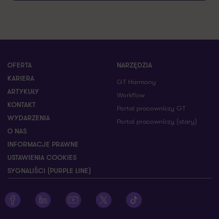
OFERTA
NARZĘDZIA
KARIERA
GT Harmony
ARTYKUŁY
Workflow
KONTAKT
Portal pracowniczy GT
WYDARZENIA
Portal pracowniczy (stary)
O NAS
INFORMACJE PRAWNE
USTAWIENIA COOKIES
SYGNALIŚCI (PURPLE LINE)
Zobacz profil Grant Thornton na Facebooku
Zobacz profil Grant Thornton na LinkedIn
Zobacz profil Grant Thornton na YouTube
Zobacz profil Grant Thornton na X
Zobacz profil Grant Thorn