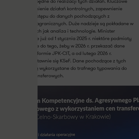
narzędzia niezbędne do realizacji tych działań. Kluczowe
będzie usprawnienie działań kontrolnych, zapewnienie
urzędnikom dostępu do danych pochodzących z
administracji zagranicznych. Duże nadzieje są pokładane w
obszarach takich jak analiza i technologie. Minister
przypomniał, że już od 1 stycznia 2025 r. niektóre podmioty
są zobowiązane do tego, żeby w 2026 r. przekazać dane
rachunkowe w formie JPK-CIT, a od lutego 2026 r.
obowiązkowy stawnie się KSeF. Dane pochodzące z tych
systemów będą wykorzystane do trafnego typowania do
kontroli cen transferowych.