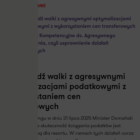
PODSUMOWANIE
Zapowiedź walki z agresywnymi optymalizacjami
podatkowymi z wykorzystaniem cen transferowych
Centrum Kompetencyjne ds. Agresywnego
Planowania, czyli usprawnienie działań
kontrolnych
Zapowiedź walki z agresywnymi
optymalizacjami podatkowymi z
wykorzystaniem cen
transferowych
W trakcie briefingu w dniu 31 lipca 2025 Minister Domański
przypomniał, że skuteczność ściągania podatków jest
kwestią kluczową dla resortu. W ramach tych działań coraz