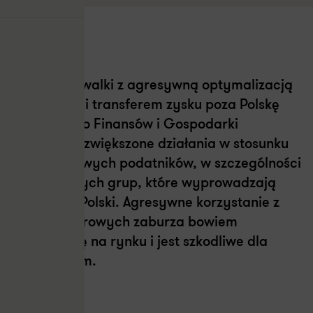
31.07.2025
W ramach walki z agresywną optymalizacją
podatkową i transferem zysku poza Polskę
Ministerstwo Finansów i Gospodarki
zapowiada zwiększone działania w stosunku
do nieuczciwych podatników, w szczególności
zagranicznych grup, które wyprowadzają
dochody z Polski. Agresywne korzystanie z
cen transferowych zaburza bowiem
konkurencję na rynku i jest szkodliwe dla
polskich firm.