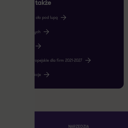
Zobacz także
Blog akcyza i cło pod lupą
Blog księgowych
Poradnik HR
Fundusze europejskie dla firm 2021-2027
Nasze transakcje
OFERTA
NARZĘDZIA