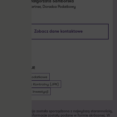
Małgorzata Samborska
Partner, Doradca Podatkowy
malgorzata.samborska@pl.gt.com
+48 661 538 580
Zobacz dane kontaktowe
Umów spotkanie
X
LinkedIn
SPECJALIZACJE
Doradztwo podatkowe
Jednolity Plik Kontrolny (JPK)
Polska Strefa Inwestycji
Niniejsza publikacja została sporządzona z najwyższą starannością,
jednak niektóre informacje zostały podane w formie skróconej. W