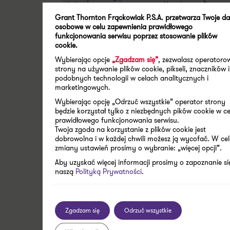
związku z tym artykuły i komentarze zawarte w „Newsletterze”
mają charakter poglądowy, a zawarte w nich informacje nie
Grant Thornton Frąckowiak P.S.A. przetwarza Twoje d
powinny zastąpić szczegółowej analizy zagadnienia. Wobec
osobowe w celu zapewnienia prawidłowego
powyższego Grant Thornton nie ponosi odpowiedzialności za
funkcjonowania serwisu poprzez stosowanie plików
jakiekolwiek straty powstałe w wyniku czynności podjętych lub
cookie.
zaniechanych na podstawie niniejszej publikacji. Jeżeli są Państwo
zainteresowani dokładniejszym omówieniem niektórych kwestii
Wybierając opcje
„Zgadzam się”
, zezwalasz operatoro
poruszonych w bieżącym numerze „Newslettera”, zachęcamy do
strony na używanie plików cookie, pikseli, znaczników i
kontaktu i nawiązania współpracy. Wszelkie uwagi i sugestie
podobnych technologii w celach analitycznych i
prosimy kierować na adres jacek.kowalczyk@pl.gt.com.
marketingowych.
Wybierając opcję „Odrzuć wszystkie” operator strony
będzie korzystał tylko z niezbędnych pików cookie w ce
prawidłowego funkcjonowania serwisu.
Twoja zgoda na korzystanie z plików cookie jest
dobrowolna i w każdej chwili możesz ją wycofać. W ce
zmiany ustawień prosimy o wybranie: „więcej opcji”.
Aby uzyskać więcej informacji prosimy o zapoznanie si
Artykuły z kategorii:
naszą
Polityką Prywatności
.
Doradztwo podatkowe
Zgadzam się
Odrzuć wszystkie
Zobacz wszystkie