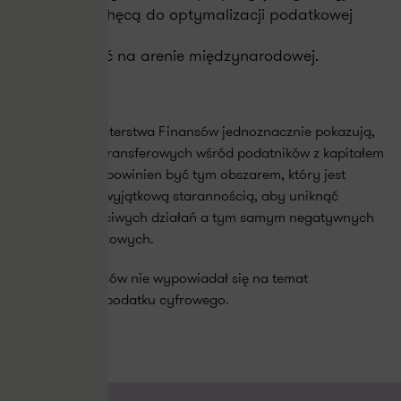
które zniechęcą do optymalizacji podatkowej
Działalność na arenie międzynarodowej.
Działania Ministerstwa Finansów jednoznacznie pokazują,
że obszar cen transferowych wśród podatników z kapitałem
zagranicznym powinien być tym obszarem, który jest
realizowany z wyjątkową starannością, aby uniknąć
zarzutu nieuczciwych działań a tym samym negatywnych
skutków podatkowych.
Minister Finansów nie wypowiadał się na temat
ewentualnego podatku cyfrowego.