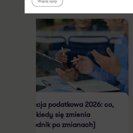
Więcej opcji
Ordynacja podatkowa 2026: co,
jak i od kiedy się zmienia
(przewodnik po zmianach)