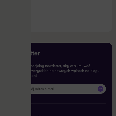
25.02.2026
Newsletter
Subskrybuj specjalny newsletter, aby otrzymywać
informacje o wszystkich najnowszych wpisach na blogu
Grant Thornton!
>>