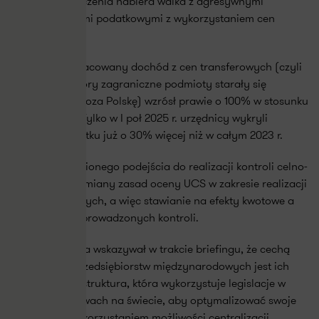
większego znaczenia nabiera walka z agresywnymi
optymalizacjami podatkowymi z wykorzystaniem cen
transferowych.
W 2024 r. doszacowany dochód z cen transferowych (czyli
ten dochód, który zagraniczne podmioty starały się
wyprowadzić poza Polskę) wzrósł prawie o 100% w stosunku
do roku 2023. Tylko w I poł 2025 r. urzędnicy wykryli
zaniżenie podatku już o 30% więcej niż w całym 2023 r.
To wynik zmienionego podejścia do realizacji kontroli celno-
skarbowych i zmiany zasad oceny UCS w zakresie realizacji
zadań kontrolnych, a więc stawianie na efekty kwotowe a
nie liczbę przeprowadzonych kontroli.
Minister Łoboda wskazywał w trakcie briefingu, że cechą
dominującą przedsiębiorstw międzynarodowych jest ich
rozbudowana struktura, która wykorzystuje legislacje w
różnych państwach na świecie, aby optymalizować swoje
dochody, z wykorzystaniem możliwości centralizacji,