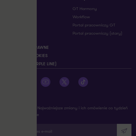
KARIERA
GT Harmony
ARTYKUŁY
Workflow
KONTAKT
Portal pracowniczy GT
WYDARZENIA
Portal pracowniczy (stary)
O NAS
INFORMACJE PRAWNE
USTAWIENIA COOKIES
SYGNALIŚCI (PURPLE LINE)
Zobacz profil Grant Thornton na Facebooku
Zobacz profil Grant Thornton na LinkedIn
Zobacz profil Grant Thornton na YouTube
Zobacz profil Grant Thornton na X
Zobacz profil Grant Thorn
NEWSLETTER
Bądź na bieżąco: Najważniejsze zmiany i ich omówienie co tydzień
na twojej skrzynce
Wpisz swój adres e-mail
Wyślij