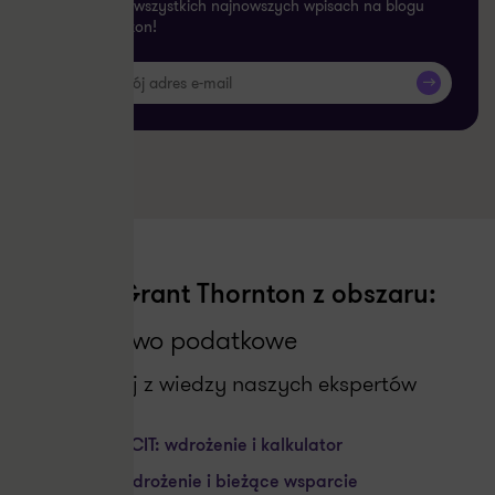
informacje o wszystkich najnowszych wpisach na blogu
Grant Thornton!
>>
Usługi Grant Thornton z obszaru:
Doradztwo podatkowe
Skorzystaj z wiedzy naszych ekspertów
Estoński CIT: wdrożenie i kalkulator
KSeF – wdrożenie i bieżące wsparcie