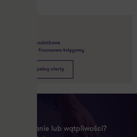
USŁUGI
Audyt
Doradztwo podatkowe
Outsourcing finansowo-księgowy
Zobacz pełną ofertę
Masz pytanie lub wątpliwości?