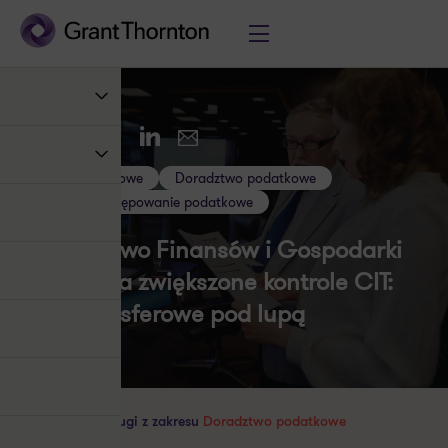
Twitter
LinkedIn
UDOSTĘPNIJ
E-mail
Ceny transferowe
Doradztwo podatkowe
Kontrola i postępowanie podatkowe
Ministerstwo Finansów i Gospodarki
zapowiada zwiększone kontrole CIT:
ceny transferowe pod lupą
Poznaj nasze usługi z zakresu
Doradztwo podatkowe