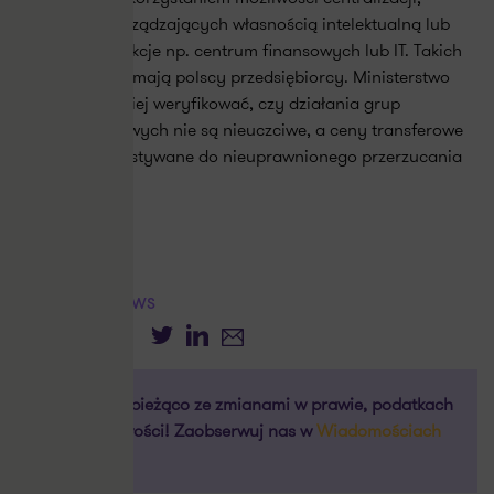
podmiotów zarządzających własnością intelektualną lub
pełniących funkcje np. centrum finansowych lub IT. Takich
możliwości nie mają polscy przedsiębiorcy. Ministerstwo
chce zatem lepiej weryfikować, czy działania grup
międzynarodowych nie są nieuczciwe, a ceny transferowe
nie są wykorzystywane do nieuprawnionego przerzucania
dochodów.
GOOGLE NEWS
Twitter
LinkedIn
E-mail
UDOSTĘPNIJ
Bądź na bieżąco ze zmianami w prawie, podatkach
i księgowości! Zaobserwuj nas w
Wiadomościach
Google