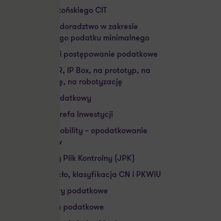
Audyt estońskiego CIT
Pillar 2 – doradztwo w zakresie
globalnego podatku minimalnego
Kontrola i postępowanie podatkowe
Ulga: B+R, IP Box, na prototyp, na
ekspansję, na robotyzację
Audyt podatkowy
Polska Strefa Inwestycji
Global mobility – opodatkowanie
ekspatów
Jednolity Plik Kontrolny (JPK)
Akcyza, cło, klasyfikacja CN i PKWiU
Procedury podatkowe
Szkolenia podatkowe