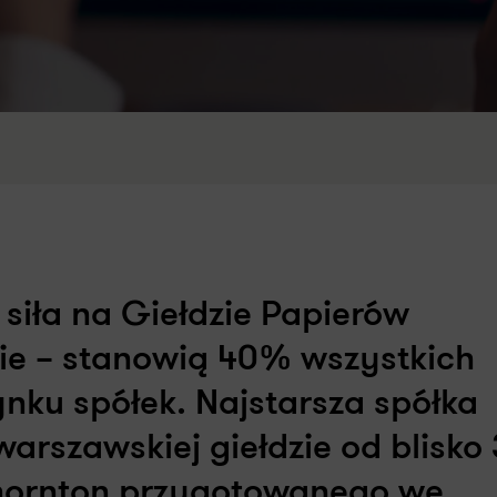
siła na Giełdzie Papierów
e – stanowią 40% wszystkich
ku spółek. Najstarsza spółka
arszawskiej giełdzie od blisko 
Thornton przygotowanego we