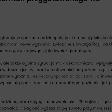
tuacja w spółkach rodzinnych, jak i na całej giełdzie ul
iębiorcami nowe wyzwania związane z inwazją Rosji na U
o na rynku krajowym, jak również globalnym.
ie, ale także ogólna sytuacja makroekonomiczna wpłynęły
 widoczne jest w spadku rentowności na poziomie zysku
odzinne wyróżnia
bezpieczny sposób zarządzania
, a inwes
wyceniają spółki rodzinne na podobnym poziomie, jak 
odzinne, obrazujący zachowanie akcji 20 największych 
pozwalają osiągnąć wyższą stopę zwrotu przy mniejszej