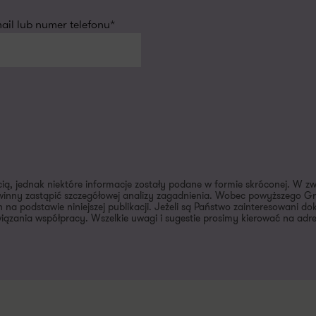
il lub numer telefonu*
cią, jednak niektóre informacje zostały podane w formie skróconej. W z
inny zastąpić szczegółowej analizy zagadnienia. Wobec powyższego Gra
 na podstawie niniejszej publikacji. Jeżeli są Państwo zainteresowani 
ązania współpracy. Wszelkie uwagi i sugestie prosimy kierować na adr