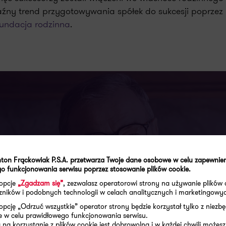
aźny trend przygotowywania spółek do sukcesji poprzez
fundacja rodzinna
.
 GPW
ton Frąckowiak P.S.A. przetwarza Twoje dane osobowe w celu zapewnie
o funkcjonowania serwisu poprzez stosowanie plików cookie.
nnych notowanych na
 opcje
„Zgadzam się”
, zezwalasz operatorowi strony na używanie plików 
wie
aczników i podobnych technologii w celach analitycznych i marketingowy
opcję „Odrzuć wszystkie” operator strony będzie korzystał tylko z niezb
e w celu prawidłowego funkcjonowania serwisu.
na korzystanie z plików cookie jest dobrowolna i w każdej chwili możesz