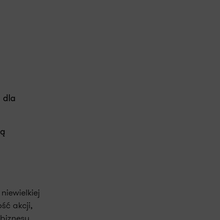
 dla
ją
iewielkiej
ść akcji,
biznesu.