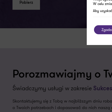
Pobierz
W celu zmia
Aby uzyskać
Zgadz
Porozmawiajmy o T
Świadczymy usługi w zakresie
Sukces
Skontaktujemy się z Tobą w najbliższym dniu r
o Twoich potrzebach i dopasować do nich naszą o