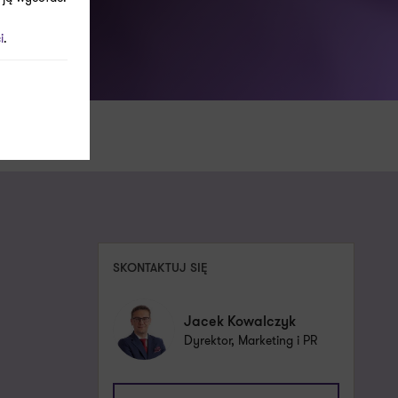
i
.
SKONTAKTUJ SIĘ
Jacek Kowalczyk
Dyrektor, Marketing i PR
jacek.kowalczyk@pl.gt.com