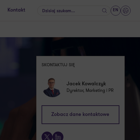
EN
Kontakt
Szukaj
GrantT
SKONTAKTUJ SIĘ
Jacek Kowalczyk
Dyrektor, Marketing i PR
jacek.kowalczyk@pl.gt.com
Zobacz dane kontaktowe
+48 505 024 168
X
LinkedIn