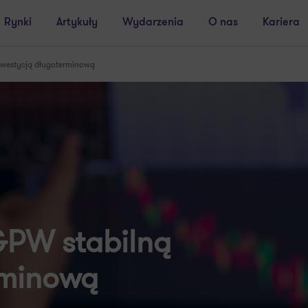
Rynki
Artykuły
Wydarzenia
O nas
Kariera
nwestycją długoterminową
GPW stabilną
rminową