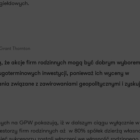
giełdowych.
 Grant Thornton
, że akcje firm rodzinnych mogą być dobrym wyborem
ługoterminowych inwestycji, ponieważ ich wyceny w
nia związane z zawirowaniami geopolitycznymi i zysku
ych na GPW pokazują, iż w dalszym ciągu wyłącznie w n
Nestorzy firm rodzinnych aż w 80% spółek dzierżą własno
 pięć sukcesorzy zostali włączeni we własność rodzinnego 