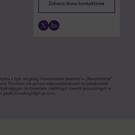
Zobacz dane kontaktowe
+48 505 024 168
X
LinkedIn
wiązku z tym artykuły i komentarze zawarte w „Newsletterze”
nt Thornton nie ponosi odpowiedzialności za jakiekolwiek
dokładniejszym omówieniem niektórych kwestii poruszonych w
es jacek.kowalczyk@pl.gt.com.