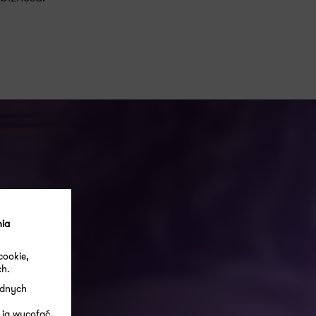
nia
cookie,
ch.
ędnych
 ją wycofać.