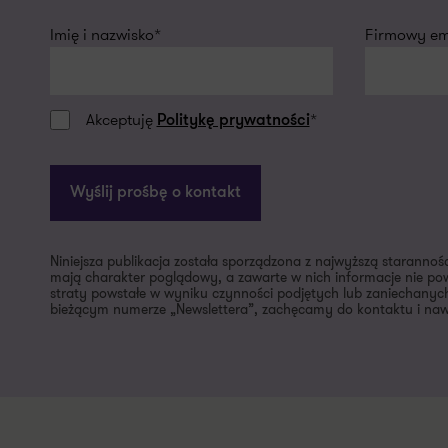
Imię i nazwisko*
Firmowy ema
Akceptuję
*
Politykę prywatności
Wyślij prośbę o kontakt
Niniejsza publikacja została sporządzona z najwyższą starannoś
mają charakter poglądowy, a zawarte w nich informacje nie pow
straty powstałe w wyniku czynności podjętych lub zaniechanych
bieżącym numerze „Newslettera”, zachęcamy do kontaktu i nawi