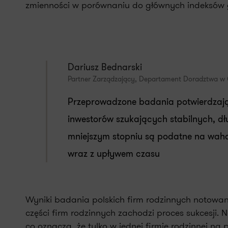
zmienności w porównaniu do głównych indeksów 
Dariusz Bednarski
Partner Zarządzający, Departament Doradztwa w
Przeprowadzone badania potwierdzają
inwestorów szukających stabilnych, d
mniejszym stopniu są podatne na waha
wraz z upływem czasu
Wyniki badania polskich firm rodzinnych notowan
części firm rodzinnych zachodzi proces sukcesji. 
co oznacza, że tylko w jednej firmie rodzinnej na