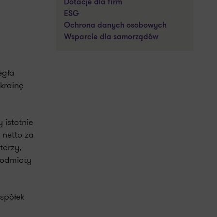
Dotacje dla firm
ESG
Ochrona danych osobowych
Wsparcie dla samorządów
egła
krainę
 istotnie
 netto za
torzy,
podmioty
spółek