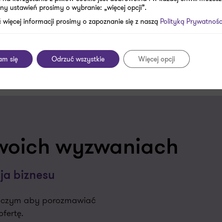
ny ustawień prosimy o wybranie: „więcej opcji”.
 więcej informacji prosimy o zapoznanie się z naszą
Polityką Prywatnośc
am się
Odrzuć wszystkie
Więcej opcji
woich wyzwaniach
ja biznesu
oboczym aby porozmawiać
fertę.