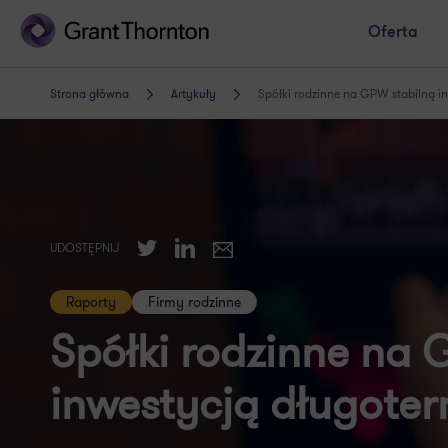
Oferta
Strona główna
Artykuły
Spółki rodzinne na GPW stabilną i
Twitter
LinkedIn
UDOSTĘPNIJ
E-mail
Raporty
Firmy rodzinne
Spółki rodzinne na 
inwestycją długote