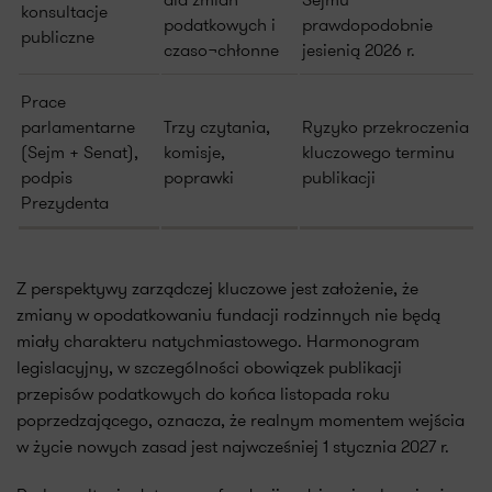
konsultacje
podatkowych i
prawdopodobnie
publiczne
czaso¬chłonne
jesienią 2026 r.
Prace
parlamentarne
Trzy czytania,
Ryzyko przekroczenia
(Sejm + Senat),
komisje,
kluczowego terminu
podpis
poprawki
publikacji
Prezydenta
Z perspektywy zarządczej kluczowe jest założenie, że
zmiany w opodatkowaniu fundacji rodzinnych nie będą
miały charakteru natychmiastowego. Harmonogram
legislacyjny, w szczególności obowiązek publikacji
przepisów podatkowych do końca listopada roku
poprzedzającego, oznacza, że realnym momentem wejścia
w życie nowych zasad jest najwcześniej 1 stycznia 2027 r.