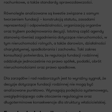
rachunkowe, a także standardy sprawozdawczości.
Równolegle analizowane są kwestie związane z samym
tworzeniem fundacji – konstrukcją statutu, zasadami
reprezentacji i odpowiedzialności, organizacją organów
oraz trybem podejmowania decyzji. Istotną część agendy
stanowią również zagadnienia dotyczące nieruchomości, w
tym nieruchomości rolnych, a także darowizn, działalności
charytatywnej, spadkobrania i zachowku. Taki zakres
konsultacji potwierdza, że regulacja fundacji rodzinnej
oddziałuje jednocześnie na prawo spółek, podatki, obrót
nieruchomościami oraz prawo spadkowe.
Dla zarządów i rad nadzorczych jest to wyraźny sygnał, że
decyzje dotyczące fundacji rodzinnej nie mogą być
analizowane punktowo. Wymagają podejścia systemowego,
uwzględniającego całe otoczenie regulacyjne oraz
długoterminowe konsekwencje dla struktury właścicielskiej.