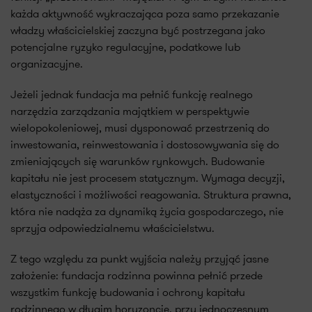
każda aktywność wykraczająca poza samo przekazanie
władzy właścicielskiej zaczyna być postrzegana jako
potencjalne ryzyko regulacyjne, podatkowe lub
organizacyjne.
Jeżeli jednak fundacja ma pełnić funkcję realnego
narzędzia zarządzania majątkiem w perspektywie
wielopokoleniowej, musi dysponować przestrzenią do
inwestowania, reinwestowania i dostosowywania się do
zmieniających się warunków rynkowych. Budowanie
kapitału nie jest procesem statycznym. Wymaga decyzji,
elastyczności i możliwości reagowania. Struktura prawna,
która nie nadąża za dynamiką życia gospodarczego, nie
sprzyja odpowiedzialnemu właścicielstwu.
Z tego względu za punkt wyjścia należy przyjąć jasne
założenie: fundacja rodzinna powinna pełnić przede
wszystkim funkcję budowania i ochrony kapitału
rodzinnego w długim horyzoncie, przy jednoczesnym