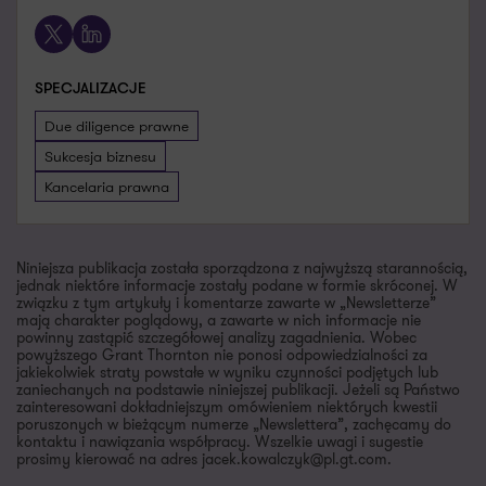
X
LinkedIn
SPECJALIZACJE
Due diligence prawne
Sukcesja biznesu
Kancelaria prawna
Niniejsza publikacja została sporządzona z najwyższą starannością,
jednak niektóre informacje zostały podane w formie skróconej. W
związku z tym artykuły i komentarze zawarte w „Newsletterze”
mają charakter poglądowy, a zawarte w nich informacje nie
powinny zastąpić szczegółowej analizy zagadnienia. Wobec
powyższego Grant Thornton nie ponosi odpowiedzialności za
jakiekolwiek straty powstałe w wyniku czynności podjętych lub
zaniechanych na podstawie niniejszej publikacji. Jeżeli są Państwo
zainteresowani dokładniejszym omówieniem niektórych kwestii
poruszonych w bieżącym numerze „Newslettera”, zachęcamy do
kontaktu i nawiązania współpracy. Wszelkie uwagi i sugestie
prosimy kierować na adres jacek.kowalczyk@pl.gt.com.