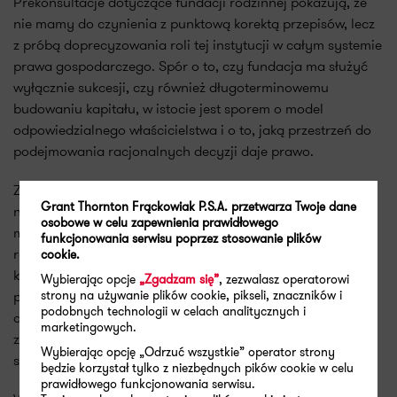
Prekonsultacje dotyczące fundacji rodzinnej pokazują, że
nie mamy do czynienia z punktową korektą przepisów, lecz
z próbą doprecyzowania roli tej instytucji w całym systemie
prawa gospodarczego. Spór o to, czy fundacja ma służyć
wyłącznie sukcesji, czy również długoterminowemu
budowaniu kapitału, w istocie jest sporem o model
odpowiedzialnego właścicielstwa i o to, jaką przestrzeń do
podejmowania racjonalnych decyzji daje prawo.
Z perspektywy przedsiębiorców, zarządów i rad
Grant Thornton Frąckowiak P.S.A. przetwarza Twoje dane
nadzorczych kluczowe jest jedno: fundacja rodzinna nie
osobowe w celu zapewnienia prawidłowego
może być projektowana jako rozwiązanie „na dziś” ani jako
funkcjonowania serwisu poprzez stosowanie plików
reakcja na chwilowe brzmienie przepisów. Jest to struktura,
cookie.
która ma funkcjonować w zmieniającym się otoczeniu
Wybierając opcje
„Zgadzam się”
, zezwalasz operatorowi
strony na używanie plików cookie, pikseli, znaczników i
prawnym, rynkowym i pokoleniowym. Dlatego decyzje
podobnych technologii w celach analitycznych i
dotyczące jej celu, zakresu działalności i mechanizmów
marketingowych.
zarządzania muszą opierać się na stabilnych założeniach
Wybierając opcję „Odrzuć wszystkie” operator strony
systemowych, a nie na doraźnych interpretacjach.
będzie korzystał tylko z niezbędnych pików cookie w celu
prawidłowego funkcjonowania serwisu.