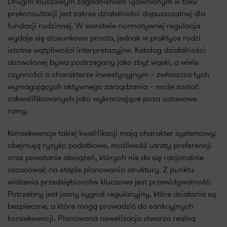
Drugim kluczowym zagadnieniem ujawnionym w toku
prekonsultacji jest zakres działalności dopuszczalnej dla
fundacji rodzinnej. W warstwie normatywnej regulacja
wydaje się stosunkowo prosta, jednak w praktyce rodzi
istotne wątpliwości interpretacyjne. Katalog działalności
dozwolonej bywa postrzegany jako zbyt wąski, a wiele
czynności o charakterze inwestycyjnym – zwłaszcza tych
wymagających aktywnego zarządzania – może zostać
zakwalifikowanych jako wykraczające poza ustawowe
ramy.
Konsekwencje takiej kwalifikacji mają charakter systemowy:
obejmują ryzyko podatkowe, możliwość utraty preferencji
oraz powstanie obciążeń, których nie da się racjonalnie
oszacować na etapie planowania struktury. Z punktu
widzenia przedsiębiorców kluczowa jest przewidywalność.
Potrzebny jest jasny sygnał regulacyjny, które działania są
bezpieczne, a które mogą prowadzić do sankcyjnych
konsekwencji. Planowana nowelizacja stwarza realną