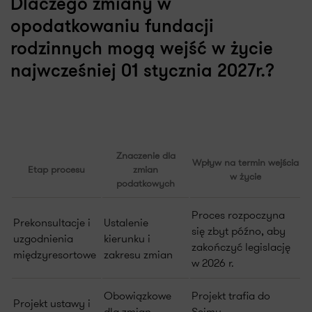
Dlaczego zmiany w
opodatkowaniu fundacji
rodzinnych mogą wejść w życie
najwcześniej 01 stycznia 2027r.?
Znaczenie dla
Wpływ na termin wejścia
Etap procesu
zmian
w życie
podatkowych
Proces rozpoczyna
Prekonsultacje i
Ustalenie
się zbyt późno, aby
uzgodnienia
kierunku i
zakończyć legislację
międzyresortowe
zakresu zmian
w 2026 r.
Obowiązkowe
Projekt trafia do
Projekt ustawy i
dla zmian
Sejmu