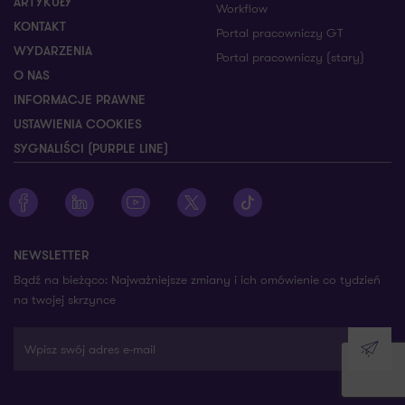
ARTYKUŁY
Workflow
KONTAKT
Portal pracowniczy GT
WYDARZENIA
Portal pracowniczy (stary)
O NAS
INFORMACJE PRAWNE
USTAWIENIA COOKIES
SYGNALIŚCI (PURPLE LINE)
Zobacz profil Grant Thornton na Facebooku
Zobacz profil Grant Thornton na LinkedIn
Zobacz profil Grant Thornton na YouTube
Zobacz profil Grant Thornton na X
Zobacz profil Grant Thorn
NEWSLETTER
Bądź na bieżąco: Najważniejsze zmiany i ich omówienie co tydzień
na twojej skrzynce
Wpisz swój adres e-mail
Wyślij