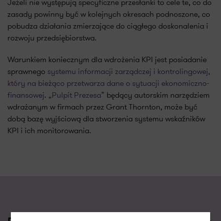
Jeżeli nie występują specyficzne przesłanki to cele te, co do
zasady powinny być w kolejnych okresach podnoszone, co
pobudza działania zmierzające do ciągłego doskonalenia i
rozwoju przedsiębiorstwa.
Warunkiem koniecznym dla wdrożenia KPI jest posiadanie
sprawnego
systemu informacji zarządczej i kontrolingowej,
który na bieżąco przetwarza dane o sytuacji ekonomiczno-
finansowej
.
„Pulpit Prezesa”
będący autorskim narzędziem
wdrażanym w firmach przez Grant Thornton, może być
dobą bazę wyjściową dla stworzenia systemu wskaźników
KPI i ich monitorowania.