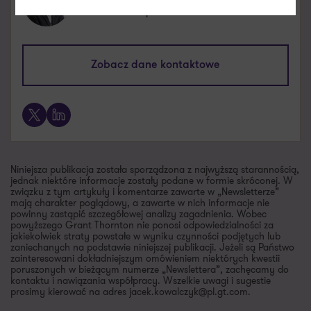
Business Development Executive
mariusz.maik@pl.gt.com
Zobacz dane kontaktowe
+48 603 668 135
X
LinkedIn
Niniejsza publikacja została sporządzona z najwyższą starannością,
jednak niektóre informacje zostały podane w formie skróconej. W
związku z tym artykuły i komentarze zawarte w „Newsletterze”
mają charakter poglądowy, a zawarte w nich informacje nie
powinny zastąpić szczegółowej analizy zagadnienia. Wobec
powyższego Grant Thornton nie ponosi odpowiedzialności za
jakiekolwiek straty powstałe w wyniku czynności podjętych lub
zaniechanych na podstawie niniejszej publikacji. Jeżeli są Państwo
zainteresowani dokładniejszym omówieniem niektórych kwestii
poruszonych w bieżącym numerze „Newslettera”, zachęcamy do
kontaktu i nawiązania współpracy. Wszelkie uwagi i sugestie
prosimy kierować na adres jacek.kowalczyk@pl.gt.com.