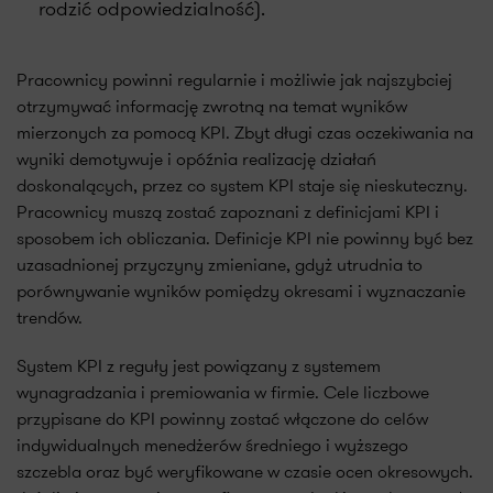
rodzić odpowiedzialność).
Pracownicy powinni regularnie i możliwie jak najszybciej
otrzymywać informację zwrotną na temat wyników
mierzonych za pomocą KPI. Zbyt długi czas oczekiwania na
wyniki demotywuje i opóźnia realizację działań
doskonalących, przez co system KPI staje się nieskuteczny.
Pracownicy muszą zostać zapoznani z definicjami KPI i
sposobem ich obliczania. Definicje KPI nie powinny być bez
uzasadnionej przyczyny zmieniane, gdyż utrudnia to
porównywanie wyników pomiędzy okresami i wyznaczanie
trendów.
System KPI z reguły jest powiązany z systemem
wynagradzania i premiowania w firmie. Cele liczbowe
przypisane do KPI powinny zostać włączone do celów
indywidualnych menedżerów średniego i wyższego
szczebla oraz być weryfikowane w czasie ocen okresowych.