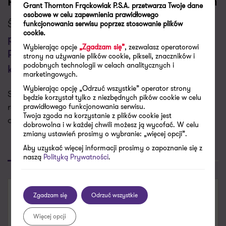
Porozmawiajmy o Twoich wyzwaniach
Grant Thornton Frąckowiak P.S.A. przetwarza Twoje dane
osobowe w celu zapewnienia prawidłowego
Świadczymy usługi w zakresie
funkcjonowania serwisu poprzez stosowanie plików
Dajcie
cookie.
pracownikom cele, a je zrealizują! Key
Wybierając opcje
„Zgadzam się”
, zezwalasz operatorowi
Performance Indicators- potrzeba i
strony na używanie plików cookie, pikseli, znaczników i
podobnych technologii w celach analitycznych i
konieczność
marketingowych.
Wybierając opcję „Odrzuć wszystkie” operator strony
Skontaktujemy się z Tobą w najbliższym dniu
będzie korzystał tylko z niezbędnych pików cookie w celu
roboczym aby porozmawiać o Twoich potrzebach i
prawidłowego funkcjonowania serwisu.
Twoja zgoda na korzystanie z plików cookie jest
dopasować do nich naszą ofertę.
dobrowolna i w każdej chwili możesz ją wycofać. W celu
zmiany ustawień prosimy o wybranie: „więcej opcji”.
Aby uzyskać więcej informacji prosimy o zapoznanie się z
Poproś o kontakt
Skontaktuj się
naszą
Polityką Prywatności
.
SKONTAKTUJ SIĘ
Zgadzam się
Odrzuć wszystkie
Więcej opcji
Mariusz Maik