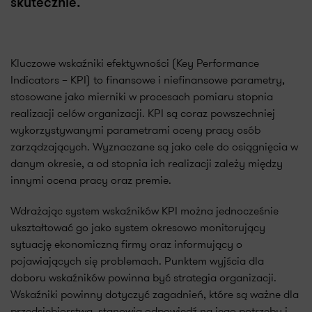
skutecznie.
Kluczowe wskaźniki efektywności (Key Performance
Indicators – KPI) to finansowe i niefinansowe parametry,
stosowane jako mierniki w procesach pomiaru stopnia
realizacji celów organizacji. KPI są coraz powszechniej
wykorzystywanymi parametrami oceny pracy osób
zarządzających. Wyznaczane są jako cele do osiągnięcia w
danym okresie, a od stopnia ich realizacji zależy między
innymi ocena pracy oraz premie.
Wdrażając system wskaźników KPI można jednocześnie
ukształtować go jako system okresowo monitorujący
sytuację ekonomiczną firmy oraz informujący o
pojawiających się problemach. Punktem wyjścia dla
doboru wskaźników powinna być strategia organizacji.
Wskaźniki powinny dotyczyć zagadnień, które są ważne dla
przedsiębiorstwa, stanowią odpowiedź na jego potrzeby i