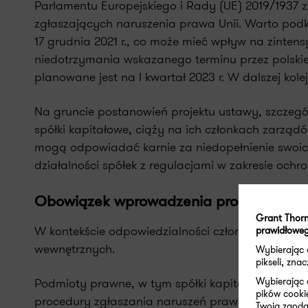
Parlamentu Europejskiego i Rady (UE) 2019/1937 z
zgłaszających naruszenia prawa Unii. Warto podk
17 grudnia 2021 r., co może mieć wpływ na zinte
niedotrzymania wskazanego terminu przez polskie
planowane jest na I kwartał 2023 r. W dalszej kolej
Na gruncie postanowień projektu ustawy, szczeg
spółki kapitałowe, ciąży na ich członkach zarząd
mogą odpowiadać karnie za niedopełnienie swoic
działalności spółek z regulacjami w zakresie ochr
Obowiązek wprowadzenia procedury zg
Grant Thorn
W kontekście odpowiedzialności członków zarząd
prawidłoweg
wewnętrznych.
Wybierając
pikseli, zn
Wybierając 
Podmioty prawne, w tym spółki kapitałowe, na gr
pików cooki
procedury zgłaszania naruszeń prawa i podejmow
Twoja zgoda 