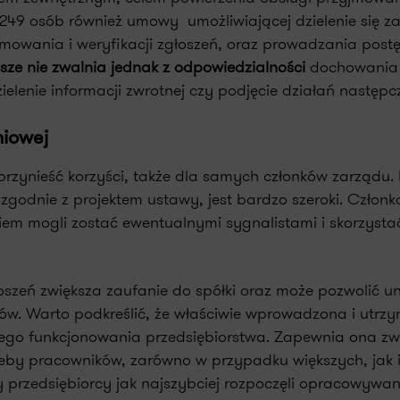
249 osób również umowy umożliwiającej dzielenie się 
jmowania i weryfikacji zgłoszeń, oraz prowadzania pos
ze nie zwalnia jednak z odpowiedzialności
dochowania
elenie informacji zwrotnej czy podjęcie działań następc
niowej
rzynieść korzyści, także dla samych członków zarządu.
odnie z projektem ustawy, jest bardzo szeroki. Członk
m mogli zostać ewentualnymi sygnalistami i skorzysta
zeń zwiększa zaufanie do spółki oraz może pozwolić u
ków. Warto podkreślić, że właściwie wprowadzona i utr
ego funkcjonowania przedsiębiorstwa. Zapewnia ona zw
zeby pracowników, zarówno w przypadku większych, jak 
 przedsiębiorcy jak najszybciej rozpoczęli opracowywan