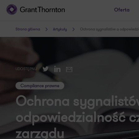
Oferta
Strona główna
Artykuły
Ochrona sygnalistów a odpowiedzi
Twitter
LinkedIn
UDOSTĘPNIJ
E-mail
Compliance prawne
Ochrona sygnalistó
odpowiedzialność c
zarządu