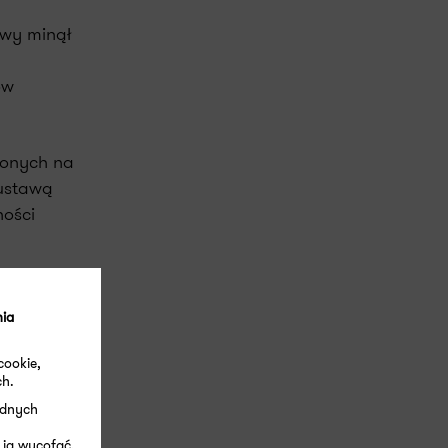
ywy minął
ów
żonych na
 ustawą
ości
nia
zgłoszeń
cookie,
ch.
ędnych
nętrznej
 ją wycofać.