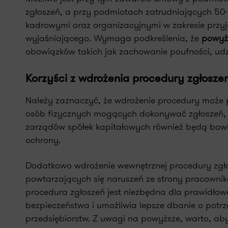
zgłoszeń, a przy podmiotach zatrudniających 50-
kadrowymi oraz organizacyjnymi w zakresie przy
wyjaśniającego. Wymaga podkreślenia, że
powyżs
obowiązków takich jak zachowanie poufności, udzi
Korzyści z wdrożenia procedury zgłosze
Należy zaznaczyć, że wdrożenie procedury może p
osób fizycznych mogących dokonywać zgłoszeń, zg
zarządów spółek kapitałowych również będą bowie
ochrony.
Dodatkowo wdrożenie wewnętrznej procedury zgłos
powtarzających się naruszeń ze strony pracowni
procedura zgłoszeń jest niezbędna dla prawidłow
bezpieczeństwa i umożliwia lepsze dbanie o potr
przedsiębiorstw. Z uwagi na powyższe, warto, aby