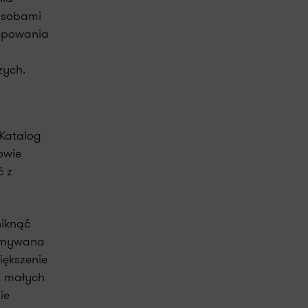
zasobami
tępowania
zych.
 Katalog
owie
ć z
niknąć
zymywana
iększenie
i małych
ie