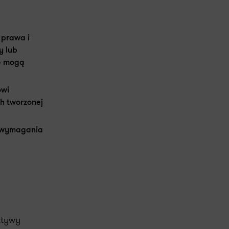
 prawa i
y lub
ne mogą
owi
h tworzonej
j wymagania
ktywy