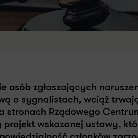
ie osób zgłaszających narusze
ą o sygnalistach, wciąż trwaj
na stronach Rządowego Centru
ny projekt wskazanej ustawy, kt
dpowiedzialność członków zarz