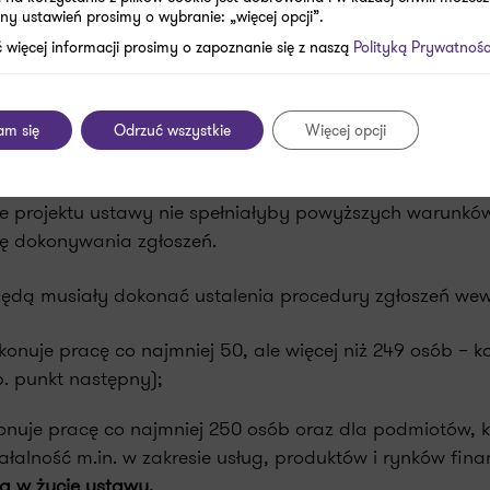
ny ustawień prosimy o wybranie: „więcej opcji”.
zecz których świadczy lub wykonuje pracę co najmniej
 więcej informacji prosimy o zapoznanie się z naszą
Polityką Prywatnośc
ioty wykonujące działalność w dziedzinie m.in. usług, p
ia praniu pieniędzy i finansowaniu terroryzmu, bezpiec
stanowić przedmiotową procedurę niezależnie od osiąg
am się
Odrzuć wszystkie
Więcej opcji
ie projektu ustawy nie spełniałyby powyższych warunkó
rę dokonywania zgłoszeń.
będą musiały dokonać ustalenia procedury zgłoszeń wew
nuje pracę co najmniej 50, ale więcej niż 249 osób – k
b. punkt następny);
nuje pracę co najmniej 250 osób oraz dla podmiotów, k
łalność m.in. w zakresie usług, produktów i rynków fin
ia w życie ustawy.