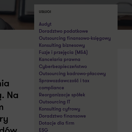
USŁUGI
Audyt
Doradztwo podatkowe
Outsourcing finansowo-księgowy
Konsulting biznesowy
Fuzje i przejęcia (M&A)
Kancelaria prawna
Cyberbezpieczeństwo
Outsourcing kadrowo-płacowy
Sprawozdawczość i tax
nia
compliance
ą. Na
Reorganizacje spółek
Outsourcing IT
m
Konsulting cyfrowy
Doradztwo finansowe
óry
Dotacje dla firm
ądów
ESG