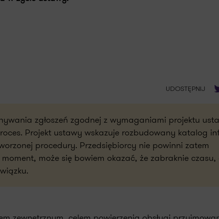
T
UDOSTĘPNIJ
nywania zgłoszeń zgodnej z wymaganiami projektu ust
ces. Projekt ustawy wskazuje rozbudowany katalog in
worzonej procedury. Przedsiębiorcy nie powinni zatem
 moment, może się bowiem okazać, że zabraknie czasu,
wiązku.
em zewnętrznym, celem powierzenia obsługi przyjmowa