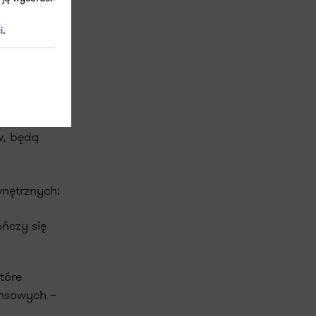
 50 osób,
i
.
roduktów
zeństwa
nięcia
w, będą
nętrznych:
ończy się
tóre
ansowych –