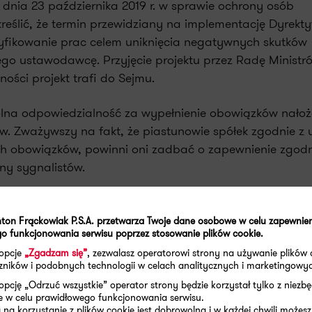
 dnia 23 października 2019 r. w sprawie ochrony osób
reślić, że termin przewidziany na implementację Dyrekt
nsyfikowanie prac celem uniknięcia negatywnych skutków
go ustawodawcę. Przyjęcie projektu przez Radę Ministr
ności projekt trafi do Sejmu.
ólna odpowiedzialność za wypełnienie obowiązków nało
ów. Zważywszy na fakt, że piastunowie spółek zgodnie z
h obowiązków, powinni oni zadbać o zapewnienie zgodn
ony sygnalistów.
łoszeń wewnętrznych
ton Frąckowiak P.S.A. przetwarza Twoje dane osobowe w celu zapewnie
u należy przede wszystkim zwrócić uwagę na procedurę 
o funkcjonowania serwisu poprzez stosowanie plików cookie.
 opcje
„Zgadzam się”
, zezwalasz operatorowi strony na używanie plików 
aczników i podobnych technologii w celach analitycznych i marketingowy
opcję „Odrzuć wszystkie” operator strony będzie korzystał tylko z niezb
uncie projektu ustawy zobowiązane są do ustalenia wew
e w celu prawidłowego funkcjonowania serwisu.
ania działań następczych.
na korzystanie z plików cookie jest dobrowolna i w każdej chwili możesz