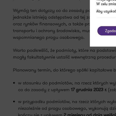
W celu zmia
Wymóg ten dotyczy co do zasady podmiotów, na r
Aby uzyskać
jednakże istnieją odstępstwa od tej zasady. Podm
oraz rynków finansowych, a także przeciwdziałan
transportu i ochrony środowiska, muszą bowiem u
Zgadz
wspomnianego progu osobowego.
Warto podkreślić, że podmioty, które na podstaw
mogły fakultatywnie ustalić wewnętrzną procedu
Planowany termin, do którego spółki kapitałowe 
w stosunku do podmiotów, na rzecz których wyko
co do zasady z upływem
17 grudnia 2023 r.
(zo
w przypadku podmiotów, na rzecz których wyko
niezależnie od progu osobowego, wykonują dzia
kończy się z upływem
2 miesięcy od dnia wejśc