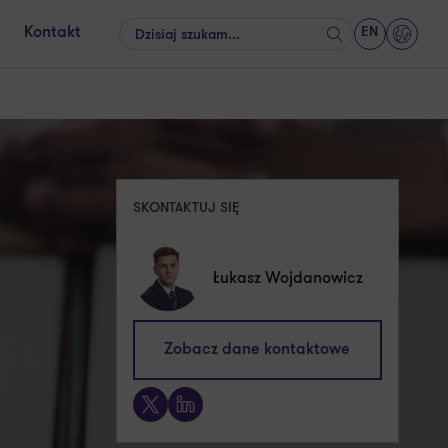
EN
Kontakt
Szukaj
GrantT
SKONTAKTUJ SIĘ
Łukasz Wojdanowicz
kontakt@pl.gt.com
Zobacz dane kontaktowe
X
LinkedIn