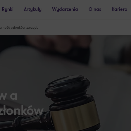
Rynki
Artykuły
Wydarzenia
O nas
Kariera
alność członków zarządu
w a
złonków