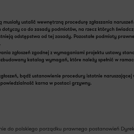
ą musiały ustalić wewnętrzną procedurę zgłaszania naruszeń
dotyczy co do zasady podmiotów, na rzecz których świadcz
istnieją odstępstwa od tej zasady. Pozostałe podmioty praw
.
nia zgłoszeń zgodnej z wymaganiami projektu ustawy stan
ozbudowany katalog wymagań, które należy spełnić w ramac
głoszeń, bądź ustanowienie procedury istotnie naruszające
dpowiedzialność karna w postaci grzywny.
enie do polskiego porządku prawnego postanowień Dyre