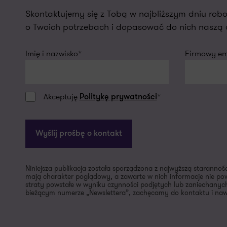
Skontaktujemy się z Tobą w najbliższym dniu r
o Twoich potrzebach i dopasować do nich naszą o
Imię i nazwisko*
Firmowy ema
Akceptuję
*
Politykę prywatności
Wyślij prośbę o kontakt
Niniejsza publikacja została sporządzona z najwyższą starannoś
mają charakter poglądowy, a zawarte w nich informacje nie pow
straty powstałe w wyniku czynności podjętych lub zaniechanych
bieżącym numerze „Newslettera”, zachęcamy do kontaktu i nawi