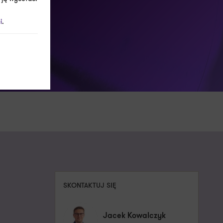
i
.
SKONTAKTUJ SIĘ
Jacek Kowalczyk