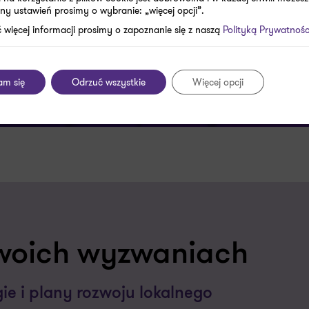
ny ustawień prosimy o wybranie: „więcej opcji”.
 więcej informacji prosimy o zapoznanie się z naszą
Polityką Prywatnośc
am się
Odrzuć wszystkie
Więcej opcji
woich wyzwaniach
gie i plany rozwoju lokalnego