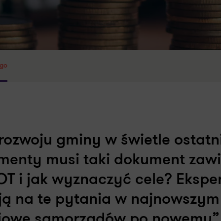
ego
rozwoju gminy w świetle ostatn
ementy musi taki dokument zaw
T i jak wyznaczyć cele? Eksper
ą na te pytania w najnowszym
wojowe samorządów po nowemu”