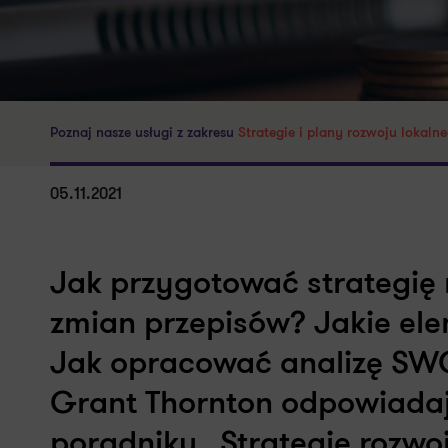
Poznaj nasze usługi z zakresu
Strategie i plany rozwoju lokaln
05.11.2021
Jak przygotować strategię 
zmian przepisów? Jakie el
Jak opracować analizę SWO
Grant Thornton odpowiadaj
poradniku „Strategie roz