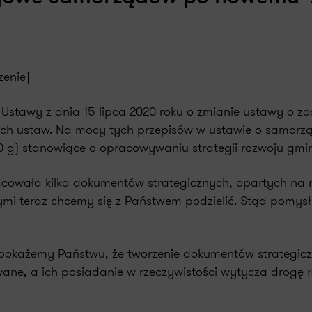
zenie]
ie Ustawy z dnia 15 lipca 2020 roku o zmianie ustawy o 
nych ustaw. Na mocy tych przepisów w ustawie o samorzą
0 g) stanowiące o opracowywaniu strategii rozwoju gmin
acowała kilka dokumentów strategicznych, opartych na
mi teraz chcemy się z Państwem podzielić. Stąd pomys
 pokażemy Państwu, że tworzenie dokumentów strategic
owane, a ich posiadanie w rzeczywistości wytycza drogę