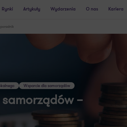
Rynki
Artykuły
Wydarzenia
O nas
Kariera
 poradnik
lokalnego
Wsparcie dla samorządów
e samorządów –