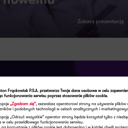
Zobacz prezentację
ton Frąckowiak P.S.A. przetwarza Twoje dane osobowe w celu zapewnie
 usług w zakresie:
o funkcjonowania serwisu poprzez stosowanie plików cookie.
 opcje
„Zgadzam się”
, zezwalasz operatorowi strony na używanie plików 
zwoju lokalnego
aczników i podobnych technologii w celach analitycznych i marketingowy
opcję „Odrzuć wszystkie” operator strony będzie korzystał tylko z niezb
e w celu prawidłowego funkcjonowania serwisu.
na korzystanie z plików cookie jest dobrowolna i w każdej chwili możesz