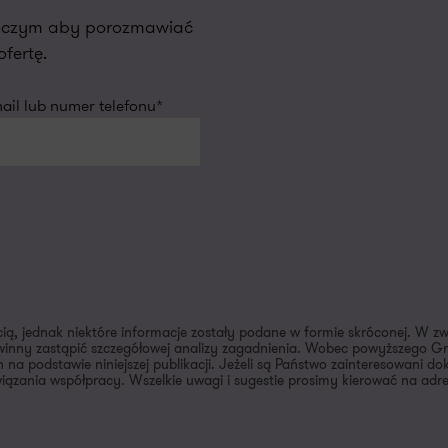
oboczym aby porozmawiać
fertę.
il lub numer telefonu*
cią, jednak niektóre informacje zostały podane w formie skróconej. W z
inny zastąpić szczegółowej analizy zagadnienia. Wobec powyższego Gra
 na podstawie niniejszej publikacji. Jeżeli są Państwo zainteresowani 
ązania współpracy. Wszelkie uwagi i sugestie prosimy kierować na adr