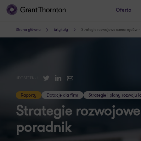
Oferta
Strona główna
Artykuły
Strategie rozwojowe samorządów –
Twitter
LinkedIn
UDOSTĘPNIJ
E-mail
Raporty
Dotacje dla firm
Strategie i plany rozwoju 
Strategie rozwojow
poradnik