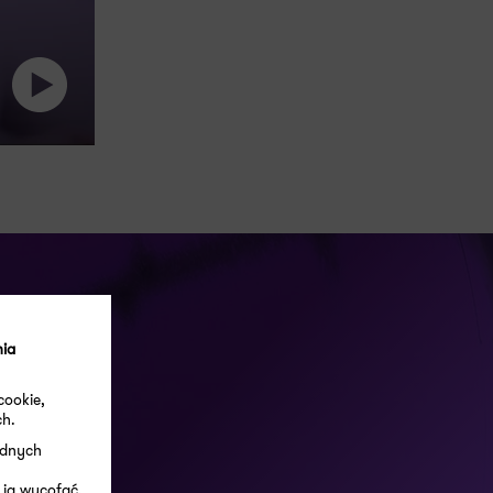
nia
cookie,
ch.
ędnych
 ją wycofać.