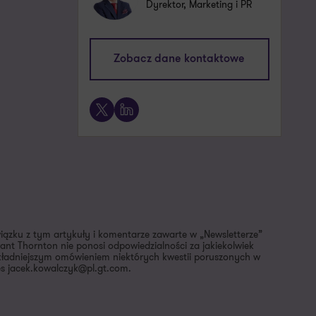
Dyrektor, Marketing i PR
jacek.kowalczyk@pl.gt.com
Zobacz dane kontaktowe
+48 505 024 168
X
LinkedIn
wiązku z tym artykuły i komentarze zawarte w „Newsletterze”
nt Thornton nie ponosi odpowiedzialności za jakiekolwiek
dokładniejszym omówieniem niektórych kwestii poruszonych w
es jacek.kowalczyk@pl.gt.com.