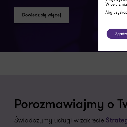
W celu zmia
Aby uzyskać
Dowiedz się więcej
Zgadz
Porozmawiajmy o T
Świadczymy usługi w zakresie
Strate