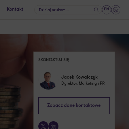
EN
Kontakt
Szukaj
GrantT
SKONTAKTUJ SIĘ
Jacek Kowalczyk
Dyrektor, Marketing i PR
jacek.kowalczyk@pl.gt.com
Zobacz dane kontaktowe
+48 505 024 168
X
LinkedIn