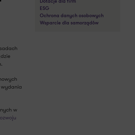
Dotacje dla firm
ESG
Ochrona danych osobowych
Wsparcie dla samorządów
zasadach
dzie
.
 nowych
ł wydania
znych w
rozwoju