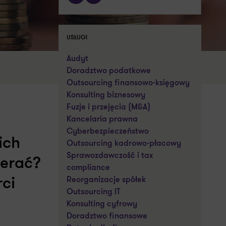
USŁUGI
Audyt
Doradztwo podatkowe
Outsourcing finansowo-księgowy
Konsulting biznesowy
Fuzje i przejęcia (M&A)
Kancelaria prawna
Cyberbezpieczeństwo
ich
Outsourcing kadrowo-płacowy
Sprawozdawczość i tax
ierać?
compliance
Reorganizacje spółek
ci
Outsourcing IT
Konsulting cyfrowy
Doradztwo finansowe
.