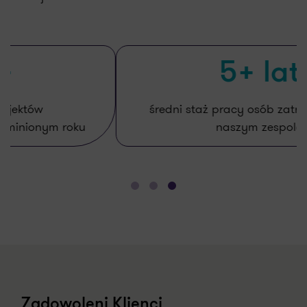
5+ lat
średni staż pracy osób zatrudnionych w
naszym zespole
Zadowoleni Klienci