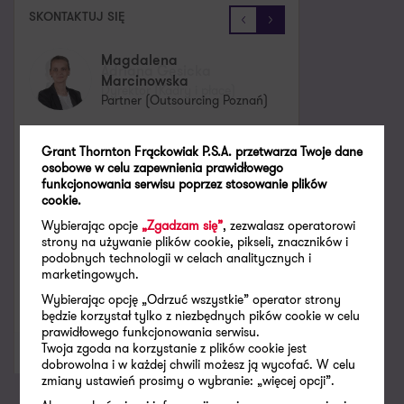
SKONTAKTUJ SIĘ
Magdalena
Adriana Gęsicka
Marcinowska
Dyrektor (Kadry i płace)
Partner (Outsourcing Poznań)
adriana.gesicka@pl.gt.com
Grant Thornton Frąckowiak P.S.A. przetwarza Twoje dane
Zobacz dane kontaktowe
osobowe w celu zapewnienia prawidłowego
magdalena.marcinowska@pl.gt.com
Zobacz dane kontaktowe
+48 695 280 133
funkcjonowania serwisu poprzez stosowanie plików
+48 607 665 729
cookie.
X
LinkedIn
Wybierając opcje
„Zgadzam się”
, zezwalasz operatorowi
X
LinkedIn
strony na używanie plików cookie, pikseli, znaczników i
podobnych technologii w celach analitycznych i
SPECJALIZACJE
marketingowych.
SPECJALIZACJE
Wybierając opcję „Odrzuć wszystkie” operator strony
Outsourcing kadr i płac
będzie korzystał tylko z niezbędnych pików cookie w celu
Outsourcing kadr i płac
prawidłowego funkcjonowania serwisu.
Twoja zgoda na korzystanie z plików cookie jest
Usługi kadrowo-płacowe
dobrowolna i w każdej chwili możesz ją wycofać. W celu
Zastępstwo pracowników płacowo-kadrowych
zmiany ustawień prosimy o wybranie: „więcej opcji”.