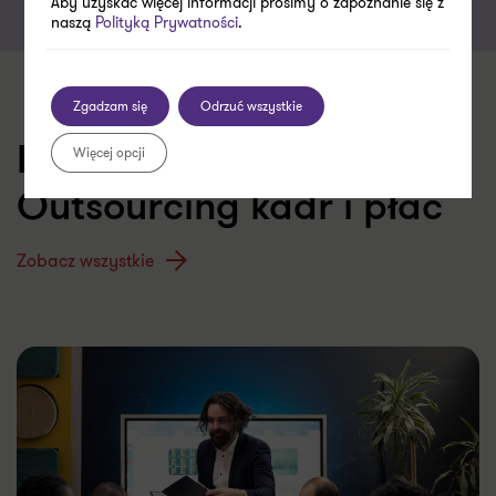
Aby uzyskać więcej informacji prosimy o zapoznanie się z
naszą
Polityką Prywatności
.
Zgadzam się
Odrzuć wszystkie
Więcej opcji
Inne artykuły z kategorii:
Outsourcing kadr i płac
Zobacz wszystkie