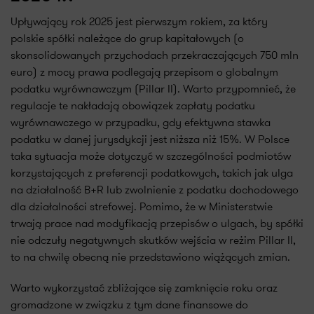
Upływający rok 2025 jest pierwszym rokiem, za który
polskie spółki należące do grup kapitałowych (o
skonsolidowanych przychodach przekraczających 750 mln
euro) z mocy prawa podlegają przepisom o globalnym
podatku wyrównawczym (Pillar II). Warto przypomnieć, że
regulacje te nakładają obowiązek zapłaty podatku
wyrównawczego w przypadku, gdy efektywna stawka
podatku w danej jurysdykcji jest niższa niż 15%. W Polsce
taka sytuacja może dotyczyć w szczególności podmiotów
korzystających z preferencji podatkowych, takich jak ulga
na działalność B+R lub zwolnienie z podatku dochodowego
dla działalności strefowej. Pomimo, że w Ministerstwie
trwają prace nad modyfikacją przepisów o ulgach, by spółki
nie odczuły negatywnych skutków wejścia w reżim Pillar II,
to na chwilę obecną nie przedstawiono wiążących zmian.
Warto wykorzystać zbliżające się zamknięcie roku oraz
gromadzone w związku z tym dane finansowe do