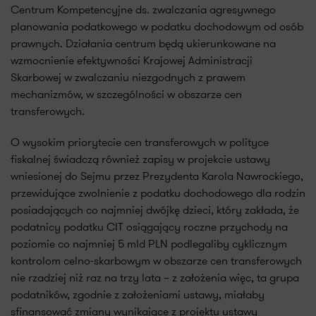
Centrum Kompetencyjne ds. zwalczania agresywnego
planowania podatkowego w podatku dochodowym od osób
prawnych. Działania centrum będą ukierunkowane na
wzmocnienie efektywności Krajowej Administracji
Skarbowej w zwalczaniu niezgodnych z prawem
mechanizmów, w szczególności w obszarze cen
transferowych.
O wysokim priorytecie cen transferowych w polityce
fiskalnej świadczą również zapisy w projekcie ustawy
wniesionej do Sejmu przez Prezydenta Karola Nawrockiego,
przewidujące zwolnienie z podatku dochodowego dla rodzin
posiadających co najmniej dwójkę dzieci, który zakłada, że
podatnicy podatku CIT osiągający roczne przychody na
poziomie co najmniej 5 mld PLN podlegaliby cyklicznym
kontrolom celno-skarbowym w obszarze cen transferowych
nie rzadziej niż raz na trzy lata – z założenia więc, ta grupa
podatników, zgodnie z założeniami ustawy, miałaby
sfinansować zmiany wynikające z projektu ustawy