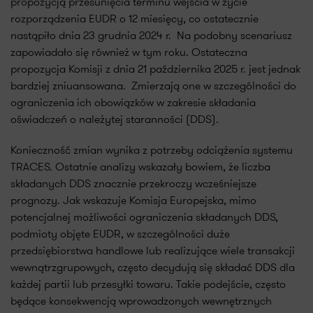
propozycją przesunięcia terminu wejścia w życie
rozporządzenia EUDR o 12 miesięcy, co ostatecznie
nastąpiło dnia 23 grudnia 2024 r. Na podobny scenariusz
zapowiadało się również w tym roku. Ostateczna
propozycja Komisji z dnia 21 października 2025 r. jest jednak
bardziej zniuansowana. Zmierzają one w szczególności do
ograniczenia ich obowiązków w zakresie składania
oświadczeń o należytej staranności (DDS).
Konieczność zmian wynika z potrzeby odciążenia systemu
TRACES. Ostatnie analizy wskazały bowiem, że liczba
składanych DDS znacznie przekroczy wcześniejsze
prognozy. Jak wskazuje Komisja Europejska, mimo
potencjalnej możliwości ograniczenia składanych DDS,
podmioty objęte EUDR, w szczególności duże
przedsiębiorstwa handlowe lub realizujące wiele transakcji
wewnątrzgrupowych, często decydują się składać DDS dla
każdej partii lub przesyłki towaru. Takie podejście, często
będące konsekwencją wprowadzonych wewnętrznych