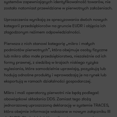
systemów zapewniających identyfikowalność towarów, nie
zostało natomiast przewidziane w pierwotnych założeniach.
Uproszczenia wynikają ze sprecyzowania dwóch nowych
kategorii przedsiębiorców na gruncie EUDR i objęcia ich
złagodzonym reżimem odpowiedzialności.
Pierwsza z nich stanowi kategorię „mikro i małych
podmiotów pierwotnych”, która obejmuje osoby fizyczne
lub mikro albo małe przedsiębiorstwa, niezależnie od ich
formy prawnej, z siedzibą w krajach niskiego ryzyka
wylesiania, które samodzielnie uprawiają, pozyskują lub
hodują odnośne produkty i wprowadzają je na rynek lub
eksportują w ramach działalności gospodarczej.
Mikro i mali operatorzy pierwotni nie będą podlegać
obowiązkowi składania DDS. Zamiast tego złożą
jednorazową uproszczoną deklarację w systemie TRACES,
która obejmie informacje wskazane w nowym załączniku III