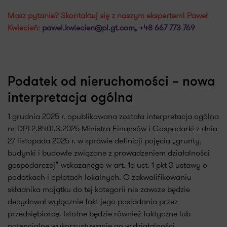
Masz pytanie? Skontaktuj się z naszym ekspertem! Paweł
Kwiecień:
pawel.kwiecien@pl.gt.com
,
+48 667 773 769
Podatek od nieruchomości – nowa
interpretacja ogólna
1 grudnia 2025 r. opublikowana została interpretacja ogólna
nr DPL2.8401.3.2025 Ministra Finansów i Gospodarki z dnia
27 listopada 2025 r. w sprawie definicji pojęcia „grunty,
budynki i budowle związane z prowadzeniem działalności
gospodarczej” wskazanego w art. 1a ust. 1 pkt 3 ustawy o
podatkach i opłatach lokalnych. O zakwalifikowaniu
składnika majątku do tej kategorii nie zawsze będzie
decydował wyłącznie fakt jego posiadania przez
przedsiębiorcę. Istotne będzie również faktyczne lub
potencjalne wykorzystywanie go w działalności