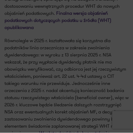
dostosowaniu wewnętrznych procedur WHT do nowych
objaśnień podatkowych.
Finalna wersja objaśnień
podatkowych dotyczących podatku u źródła (WHT)
opublikowana
Równolegle w 2025 r. kształtowała się korzystna dla
podatników linia orzecznicza w zakresie zwolnienia
dywidendowego: w wyroku z 13 sierpnia 2025 r. NSA
wskazał, że przy wypłacie dywidendy płatnik nie ma
obowiązku weryfikować, czy odbiorca jest jej rzeczywistym
właścicielem, ponieważ art. 22 ust. 4-4d ustawy o CIT
takiego warunku nie przewiduje. Jednocześnie inne
orzeczenia z 2025 r. nadal akcentują konieczność badania
statusu rzeczywistego właściciela (beneficial owner), więc w
2026 r. kluczowe będzie śledzenie dalszych rozstrzygnięć
NSA oraz ewentualnych korekt objaśnień MF, a decyzje o
zastosowaniu zwolnienia dywidendowego powinny być
elementem świadomie zaplanowanej strategii WHT na