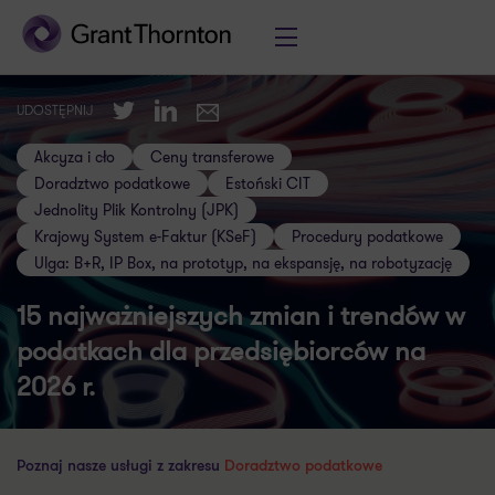
Twitter
LinkedIn
UDOSTĘPNIJ
E-mail
Akcyza i cło
Ceny transferowe
Doradztwo podatkowe
Estoński CIT
Jednolity Plik Kontrolny (JPK)
Krajowy System e-Faktur (KSeF)
Procedury podatkowe
Ulga: B+R, IP Box, na prototyp, na ekspansję, na robotyzację
15 najważniejszych zmian i trendów w
podatkach dla przedsiębiorców na
2026 r.
Poznaj nasze usługi z zakresu
Doradztwo podatkowe