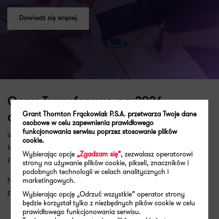
Dowiedz się więcej
Ceny Transferowe na 2026 –
Grant Thornton Frąckowiak P.S.A. przetwarza Twoje dane
dokumentowanie i raportowanie
osobowe w celu zapewnienia prawidłowego
funkcjonowania serwisu poprzez stosowanie plików
W 2026 r., w kontekście dokumentowania i raportowania
cookie.
transakcji za rok 2025, podatnicy nadal będą stosować
Wybierając opcje
„Zgadzam się”
, zezwalasz operatorowi
przepisy analogiczne jak w roku poprzednim.
strony na używanie plików cookie, pikseli, znaczników i
podobnych technologii w celach analitycznych i
Na ten moment nie są znane żadne przełomowe zmiany w
marketingowych.
przepisach:
Wybierając opcję „Odrzuć wszystkie” operator strony
będzie korzystał tylko z niezbędnych pików cookie w celu
prawidłowego funkcjonowania serwisu.