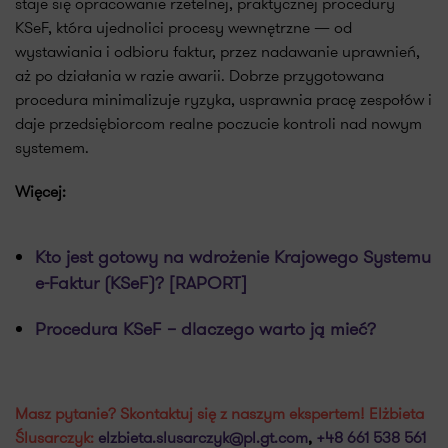
staje się opracowanie rzetelnej, praktycznej procedury
KSeF, która ujednolici procesy wewnętrzne — od
wystawiania i odbioru faktur, przez nadawanie uprawnień,
aż po działania w razie awarii. Dobrze przygotowana
procedura minimalizuje ryzyka, usprawnia pracę zespołów i
daje przedsiębiorcom realne poczucie kontroli nad nowym
systemem.
Więcej:
Kto jest gotowy na wdrożenie Krajowego Systemu
e-Faktur (KSeF)? [RAPORT]
Procedura KSeF – dlaczego warto ją mieć?
Masz pytanie? Skontaktuj się z naszym ekspertem! Elżbieta
Ślusarczyk:
elzbieta.slusarczyk@pl.gt.com
,
+48 661 538 561