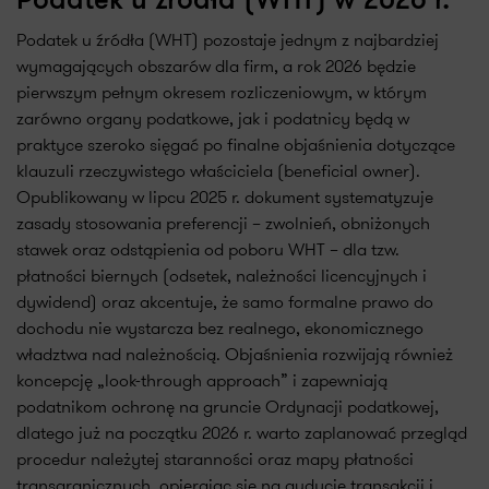
Podatek u źródła (WHT) w 2026 r.
Podatek u źródła (WHT) pozostaje jednym z najbardziej
wymagających obszarów dla firm, a rok 2026 będzie
pierwszym pełnym okresem rozliczeniowym, w którym
zarówno organy podatkowe, jak i podatnicy będą w
praktyce szeroko sięgać po finalne objaśnienia dotyczące
klauzuli rzeczywistego właściciela (beneficial owner).
Opublikowany w lipcu 2025 r. dokument systematyzuje
zasady stosowania preferencji – zwolnień, obniżonych
stawek oraz odstąpienia od poboru WHT – dla tzw.
płatności biernych (odsetek, należności licencyjnych i
dywidend) oraz akcentuje, że samo formalne prawo do
dochodu nie wystarcza bez realnego, ekonomicznego
władztwa nad należnością. Objaśnienia rozwijają również
koncepcję „look-through approach” i zapewniają
podatnikom ochronę na gruncie Ordynacji podatkowej,
dlatego już na początku 2026 r. warto zaplanować przegląd
procedur należytej staranności oraz mapy płatności
transgranicznych, opierając się na audycie transakcji i