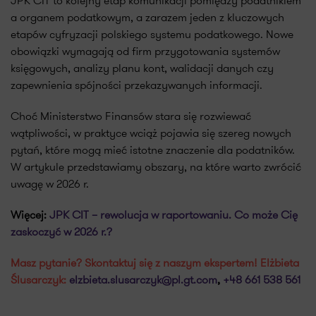
JPK CIT to kolejny etap komunikacji pomiędzy podatnikiem
a organem podatkowym, a zarazem jeden z kluczowych
etapów cyfryzacji polskiego systemu podatkowego. Nowe
obowiązki wymagają od firm przygotowania systemów
księgowych, analizy planu kont, walidacji danych czy
zapewnienia spójności przekazywanych informacji.
Choć Ministerstwo Finansów stara się rozwiewać
wątpliwości, w praktyce wciąż pojawia się szereg nowych
pytań, które mogą mieć istotne znaczenie dla podatników.
W artykule przedstawiamy obszary, na które warto zwrócić
uwagę w 2026 r.
Więcej:
JPK CIT – rewolucja w raportowaniu. Co może Cię
zaskoczyć w 2026 r.?
Masz pytanie? Skontaktuj się z naszym ekspertem! Elżbieta
Ślusarczyk:
elzbieta.slusarczyk@pl.gt.com
,
+48 661 538 561