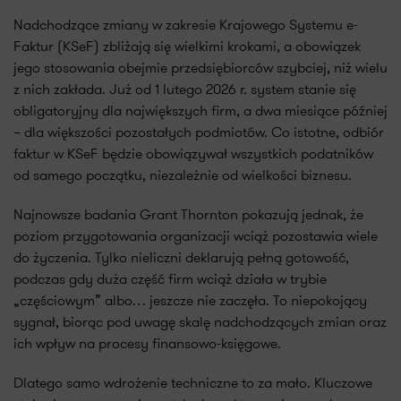
Nadchodzące zmiany w zakresie Krajowego Systemu e-
Faktur (KSeF) zbliżają się wielkimi krokami, a obowiązek
jego stosowania obejmie przedsiębiorców szybciej, niż wielu
z nich zakłada. Już od 1 lutego 2026 r. system stanie się
obligatoryjny dla największych firm, a dwa miesiące później
– dla większości pozostałych podmiotów. Co istotne, odbiór
faktur w KSeF będzie obowiązywał wszystkich podatników
od samego początku, niezależnie od wielkości biznesu.
Najnowsze badania Grant Thornton pokazują jednak, że
poziom przygotowania organizacji wciąż pozostawia wiele
do życzenia. Tylko nieliczni deklarują pełną gotowość,
podczas gdy duża część firm wciąż działa w trybie
„częściowym” albo… jeszcze nie zaczęła. To niepokojący
sygnał, biorąc pod uwagę skalę nadchodzących zmian oraz
ich wpływ na procesy finansowo-księgowe.
Dlatego samo wdrożenie techniczne to za mało. Kluczowe