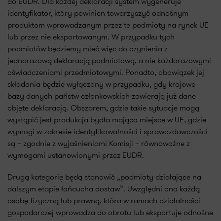
do EUDR. Dla każdej deklaracji system wygeneruje
identyfikator, który powinien towarzyszyć odnośnym
produktom wprowadzanym przez te podmioty na rynek UE
lub przez nie eksportowanym. W przypadku tych
podmiotów będziemy mieć więc do czynienia z
jednorazową deklaracją podmiotową, a nie każdorazowymi
oświadczeniami przedmiotowymi. Ponadto, obowiązek jej
składania będzie wyłączony w przypadku, gdy krajowe
bazy danych państw członkowskich zawierają już dane
objęte deklaracją. Obszarem, gdzie takie sytuacje mogą
wystąpić jest produkcja bydła mająca miejsce w UE, gdzie
wymogi w zakresie identyfikowalności i sprawozdawczości
są – zgodnie z wyjaśnieniami Komisji – równoważne z
wymogami ustanowionymi przez EUDR.
Drugą kategorię będą stanowić „podmioty działające na
dalszym etapie łańcucha dostaw”. Uwzględni ona każdą
osobę fizyczną lub prawną, która w ramach działalności
gospodarczej wprowadza do obrotu lub eksportuje odnośne