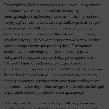
Z początkiem 2026 r. wchodzą w życie nowe limity wartości
samochodów osobowych, od których odpisy
amortyzacyjne, raty leasingowe oraz koszty najmu będą
mogły być zaliczane do kosztów podatkowych. Zmiany –
uchwalone już w 2021 r. w ramach nowelizacji ustawy o
elektromobilności i paliwach alternatywnych – obejmą
również pojazdy użytkowane na podstawie umów leasingu
operacyjnego zawartych przed tą datą. Z przepisów
przejściowych odwołujących się do ochrony praw
nabytych (a więc z prawa do dalszego korzystania ze
“starych” limitów) będą mogły korzystać jedynie
samochody, które przed 1 stycznia 2026 r. zostały wpisane
do ewidencji środków trwałych podatnika, a więc co do
zasady samochody będące własnością podatników oraz
samochody w leasingu finansowym, w stosunku do których
to podatnik dokonuje odpisów amortyzacyjnych.
Od 1 stycznia 2026 r. do kosztów podatkowych nie będą
kwalifikowały się wydatki (amortyzacja, leasing, najem) od