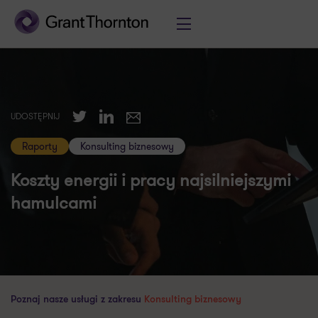
Twitter
LinkedIn
UDOSTĘPNIJ
E-mail
Raporty
Konsulting biznesowy
Koszty energii i pracy najsilniejszymi
hamulcami
Poznaj nasze usługi z zakresu
Konsulting biznesowy