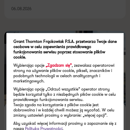
06.08.2026
Grant Thornton Frąckowiak P.S.A. przetwarza Twoje dane
osobowe w celu zapewnienia prawidłowego
funkcjonowania serwisu poprzez stosowanie plików
cookie.
Wybierając opcje
„Zgadzam się”
, zezwalasz operatorowi
strony na używanie plików cookie, pikseli, znaczników i
podobnych technologii w celach analitycznych i
marketingowych.
Wybierając opcję „Odrzuć wszystkie” operator strony
będzie korzystał tylko z niezbędnych pików cookie w celu
prawidłowego funkcjonowania serwisu.
Twoja zgoda na korzystanie z plików cookie jest
dobrowolna i w każdej chwili możesz ją wycofać. W celu
Audyt śledczy: między błędem a
zmiany ustawień prosimy o wybranie: „więcej opcji”.
nadużyciem w firmie
Aby uzyskać więcej informacji prosimy o zapoznanie się z
naszą
Polityką Prywatności
.