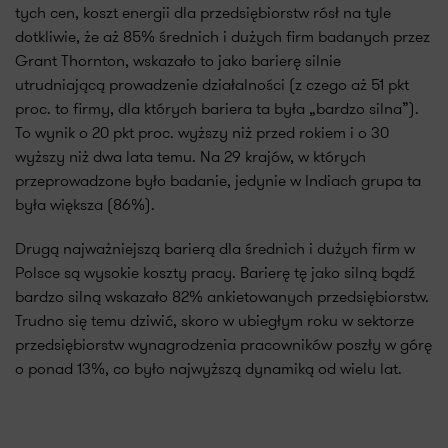
tych cen, koszt energii dla przedsiębiorstw rósł na tyle
dotkliwie, że aż 85% średnich i dużych firm badanych przez
Grant Thornton, wskazało to jako barierę silnie
utrudniającą prowadzenie działalności (z czego aż 51 pkt
proc. to firmy, dla których bariera ta była „bardzo silna”).
To wynik o 20 pkt proc. wyższy niż przed rokiem i o 30
wyższy niż dwa lata temu. Na 29 krajów, w których
przeprowadzone było badanie, jedynie w Indiach grupa ta
była większa (86%).
Drugą najważniejszą barierą dla średnich i dużych firm w
Polsce są wysokie koszty pracy. Barierę tę jako silną bądź
bardzo silną wskazało 82% ankietowanych przedsiębiorstw.
Trudno się temu dziwić, skoro w ubiegłym roku w sektorze
przedsiębiorstw wynagrodzenia pracowników poszły w górę
o ponad 13%, co było najwyższą dynamiką od wielu lat.