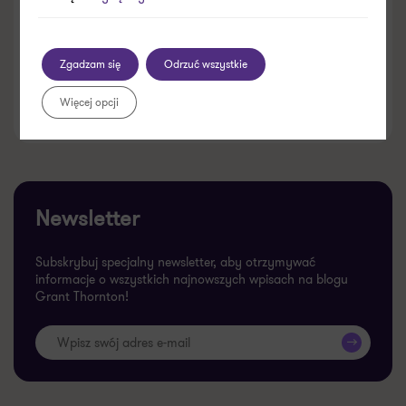
Zgadzam się
Odrzuć wszystkie
Więcej opcji
23.07.2026
Newsletter
Subskrybuj specjalny newsletter, aby otrzymywać
informacje o wszystkich najnowszych wpisach na blogu
Grant Thornton!
>>