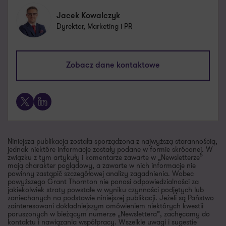
Jacek Kowalczyk
Dyrektor, Marketing i PR
jacek.kowalczyk@pl.gt.com
Zobacz dane kontaktowe
+48 505 024 168
X
LinkedIn
Niniejsza publikacja została sporządzona z najwyższą starannością,
jednak niektóre informacje zostały podane w formie skróconej. W
związku z tym artykuły i komentarze zawarte w „Newsletterze”
mają charakter poglądowy, a zawarte w nich informacje nie
powinny zastąpić szczegółowej analizy zagadnienia. Wobec
powyższego Grant Thornton nie ponosi odpowiedzialności za
jakiekolwiek straty powstałe w wyniku czynności podjętych lub
zaniechanych na podstawie niniejszej publikacji. Jeżeli są Państwo
zainteresowani dokładniejszym omówieniem niektórych kwestii
poruszonych w bieżącym numerze „Newslettera”, zachęcamy do
kontaktu i nawiązania współpracy. Wszelkie uwagi i sugestie