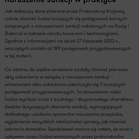
naruszenie sankcji w praktyce
Jak wskazują dane zbierane przez Prokuraturę Krajową,
rośnie również liczba toczących się postępowań karnych
związanych z naruszeniami sankcji nałożonych na Rosję i
Białoruś w zakresie obrotu towarami i technologiami.
Zgodnie z informacjami na dzień 27 listopada 2023 r.,
wszczętych zostało aż 189 postępowań przygotowawczych
w tej materii.
Co istotne, do sądów wniesione zostały również pierwsze
akty oskarżenia w związku z naruszeniem sankcji –
wniesieniem aktu oskarżenia zakończyło się 7 toczących
postępowań przygotowawczych. Ta stosunkowo niska
liczba wynikać może z trudnego i długotrwałego charakteru
śledztw dotyczących złamania sankcji, wymagających
dokładnego ustalenia sprawców naruszenia przepisów,
wyjaśnienia wszystkich okoliczności sprawy, jak również
zebrania dowodów. Spodziewać można się zatem, że wraz z
upływem czasu liczba wnoszonych przez prokuratorów