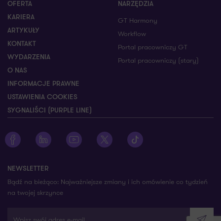
OFERTA
NARZĘDZIA
KARIERA
GT Harmony
ARTYKUŁY
Workflow
KONTAKT
Portal pracowniczy GT
WYDARZENIA
Portal pracowniczy (stary)
O NAS
INFORMACJE PRAWNE
USTAWIENIA COOKIES
SYGNALIŚCI (PURPLE LINE)
Zobacz profil Grant Thornton na Facebooku
Zobacz profil Grant Thornton na LinkedIn
Zobacz profil Grant Thornton na YouTube
Zobacz profil Grant Thornton na X
Zobacz profil Grant Thorn
NEWSLETTER
Bądź na bieżąco: Najważniejsze zmiany i ich omówienie co tydzień
na twojej skrzynce
Wpisz swój adres e-mail
Wyślij