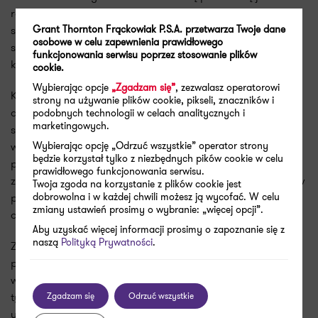
również wdrożenie w firmie stosownych procedur
Grant Thornton Frąckowiak P.S.A. przetwarza Twoje dane
sankcyjnych, pozwalających na dochowanie należytej
osobowe w celu zapewnienia prawidłowego
staranności w procesie weryfikacji i monitorowania
funkcjonowania serwisu poprzez stosowanie plików
kontrahentów i zawieranych z nimi transakcji.
cookie.
Wybierając opcje
„Zgadzam się”
, zezwalasz operatorowi
Kluczowym działaniem okazać może się bieżące
strony na używanie plików cookie, pikseli, znaczników i
aktualizowanie stanu wiedzy na temat regulacji
podobnych technologii w celach analitycznych i
marketingowych.
sankcyjnych. Ulegają one bowiem znaczącym zmianom
Wybierając opcję „Odrzuć wszystkie” operator strony
wraz z kolejnymi unijnymi pakietami sankcyjnymi. Firmy
będzie korzystał tylko z niezbędnych pików cookie w celu
powinny także rozważyć przeszkolenie swojej kadry
prawidłowego funkcjonowania serwisu.
zarządzającej, jak również pracowników biorących udział w
Twoja zgoda na korzystanie z plików cookie jest
dobrowolna i w każdej chwili możesz ją wycofać. W celu
procesie nawiązywania nowych relacji gospodarczych z
zmiany ustawień prosimy o wybranie: „więcej opcji”.
obowiązków w zakresie sankcji.
Aby uzyskać więcej informacji prosimy o zapoznanie się z
naszą
Polityką Prywatności
.
Zwiększona liczba postępowań zmierzających do
pociągnięcia do odpowiedzialności karnej albo finansowej
winnych naruszenia sankcji na Rosję i Białoruś świadczy o
tym, że po ponad 1,5 roku od wejścia w życie polskiej
Zgadzam się
Odrzuć wszystkie
ustawy sankcyjnej, właściwe organy państwowe