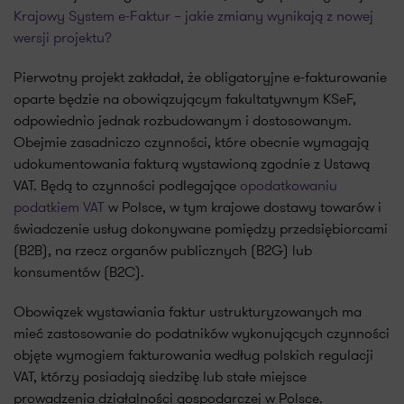
Krajowy System e-Faktur – jakie zmiany wynikają z nowej
wersji projektu?
Pierwotny projekt zakładał, że obligatoryjne e-fakturowanie
oparte będzie na obowiązującym fakultatywnym KSeF,
odpowiednio jednak rozbudowanym i dostosowanym.
Obejmie zasadniczo czynności, które obecnie wymagają
udokumentowania fakturą wystawioną zgodnie z Ustawą
VAT. Będą to czynności podlegające
opodatkowaniu
podatkiem VAT
w Polsce, w tym krajowe dostawy towarów i
świadczenie usług dokonywane pomiędzy przedsiębiorcami
(B2B), na rzecz organów publicznych (B2G) lub
konsumentów (B2C).
Obowiązek wystawiania faktur ustrukturyzowanych ma
mieć zastosowanie do podatników wykonujących czynności
objęte wymogiem fakturowania według polskich regulacji
VAT, którzy posiadają siedzibę lub stałe miejsce
prowadzenia działalności gospodarczej w Polsce.