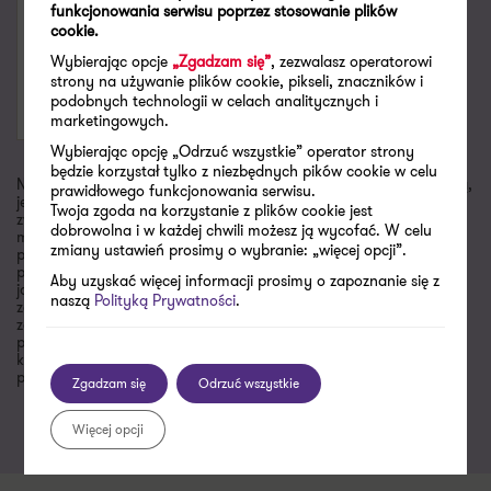
funkcjonowania serwisu poprzez stosowanie plików
cookie.
SPECJALIZACJE
SPECJALIZACJE
Wybierając opcje
„Zgadzam się”
, zezwalasz operatorowi
Jednolity Plik Kontrolny (JPK)
Audyt podatkowy
strony na używanie plików cookie, pikseli, znaczników i
podobnych technologii w celach analitycznych i
Doradztwo podatkowe
Doradztwo podatkowe
marketingowych.
Wybierając opcję „Odrzuć wszystkie” operator strony
będzie korzystał tylko z niezbędnych pików cookie w celu
Niniejsza publikacja została sporządzona z najwyższą starannością,
prawidłowego funkcjonowania serwisu.
jednak niektóre informacje zostały podane w formie skróconej. W
Twoja zgoda na korzystanie z plików cookie jest
związku z tym artykuły i komentarze zawarte w „Newsletterze”
dobrowolna i w każdej chwili możesz ją wycofać. W celu
mają charakter poglądowy, a zawarte w nich informacje nie
zmiany ustawień prosimy o wybranie: „więcej opcji”.
powinny zastąpić szczegółowej analizy zagadnienia. Wobec
powyższego Grant Thornton nie ponosi odpowiedzialności za
Aby uzyskać więcej informacji prosimy o zapoznanie się z
jakiekolwiek straty powstałe w wyniku czynności podjętych lub
naszą
Polityką Prywatności
.
zaniechanych na podstawie niniejszej publikacji. Jeżeli są Państwo
zainteresowani dokładniejszym omówieniem niektórych kwestii
poruszonych w bieżącym numerze „Newslettera”, zachęcamy do
kontaktu i nawiązania współpracy. Wszelkie uwagi i sugestie
prosimy kierować na adres jacek.kowalczyk@pl.gt.com.
Zgadzam się
Odrzuć wszystkie
Więcej opcji