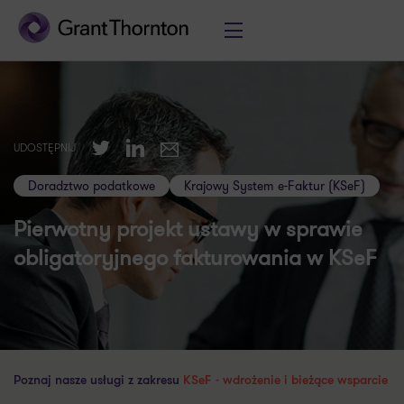
Twitter
LinkedIn
UDOSTĘPNIJ
E-mail
Doradztwo podatkowe
Krajowy System e-Faktur (KSeF)
Pierwotny projekt ustawy w sprawie
obligatoryjnego fakturowania w KSeF
Poznaj nasze usługi z zakresu
KSeF - wdrożenie i bieżące wsparcie