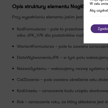
W celu zmia
Opis struktury elementu Nagłówek
Aby uzyskać
Przy wypełnianiu elementu jakim jest Nagłówek n
KodFormularza – pole to przechowuje dwa atry
Zgadz
albo JPK_V7K dla podatników rozliczających się
WariantFormularza – pole to zawiera oznaczeni
DataWytworzeniaJPK – w tym polu wskazujemy
NazwaSystemu – wskazujemy nazwę systemu info
CelZlozenia – pole zawiera określenie celu złożen
KodUrzedu – oznaczenie kodu urzędu skarbowego
Rok – oznaczenie roku, za który składana jest d