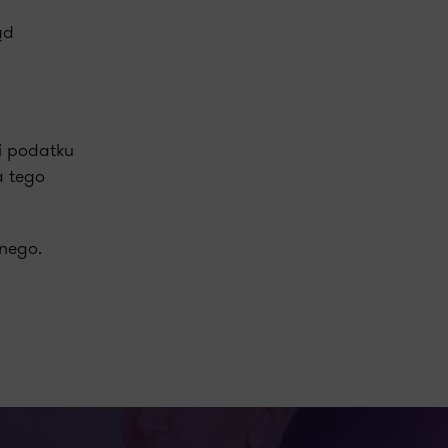
ąd
i podatku
a tego
nego.