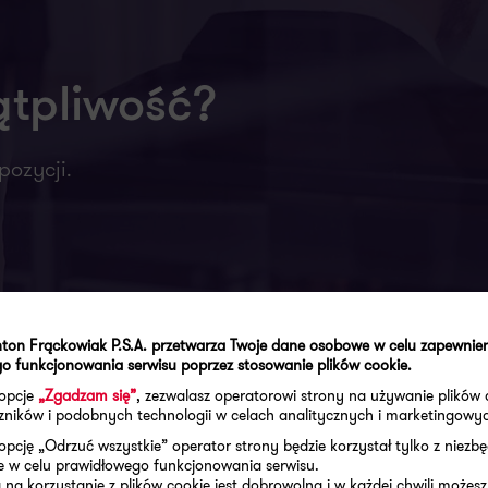
ątpliwość?
pozycji.
ton Frąckowiak P.S.A. przetwarza Twoje dane osobowe w celu zapewnie
o funkcjonowania serwisu poprzez stosowanie plików cookie.
 opcje
„Zgadzam się”
, zezwalasz operatorowi strony na używanie plików 
aczników i podobnych technologii w celach analitycznych i marketingowy
opcję „Odrzuć wszystkie” operator strony będzie korzystał tylko z niezb
e w celu prawidłowego funkcjonowania serwisu.
na korzystanie z plików cookie jest dobrowolna i w każdej chwili możesz