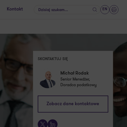
EN
Kontakt
Szukaj
GrantT
SKONTAKTUJ SIĘ
Michał Rodak
Senior Menedżer,
Doradca podatkowy
michal.rodak@pl.gt.com
Zobacz dane kontaktowe
+48 661 538 594
X
LinkedIn