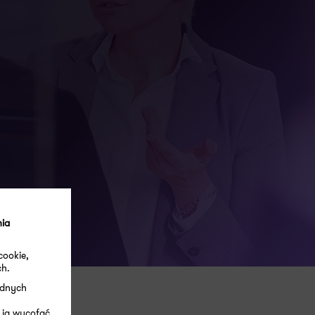
nia
cookie,
ch.
ędnych
 ją wycofać.