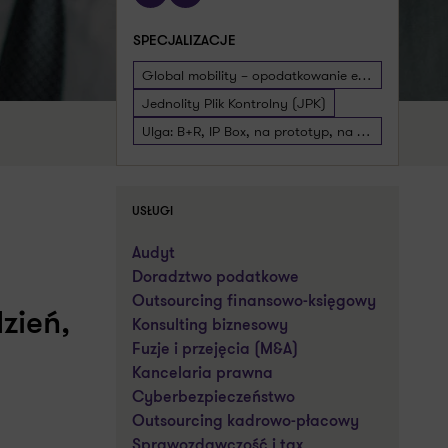
SPECJALIZACJE
Global mobility – opodatkowanie ekspatów
Jednolity Plik Kontrolny (JPK)
Ulga: B+R, IP Box, na prototyp, na ekspansję, na robotyzację
USŁUGI
Audyt
Doradztwo podatkowe
Outsourcing finansowo-księgowy
zień,
Konsulting biznesowy
Fuzje i przejęcia (M&A)
Kancelaria prawna
Cyberbezpieczeństwo
Outsourcing kadrowo-płacowy
Sprawozdawczość i tax