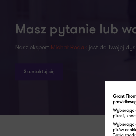
Masz pytanie lub w
Nasz ekspert
Michał Rodak
jest do Twojej dys
Skontaktuj się
Grant Thorn
prawidłoweg
Wybierając
pikseli, zn
Wybierając 
pików cooki
Twoja zgoda 