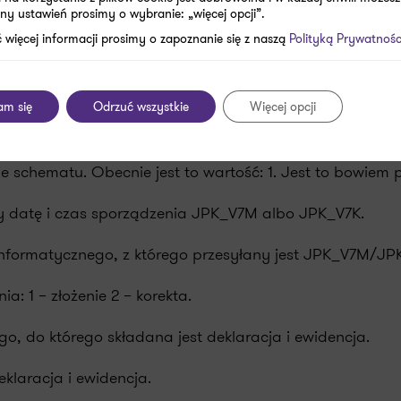
ny ustawień prosimy o wybranie: „więcej opcji”.
 więcej informacji prosimy o zapoznanie się z naszą
Polityką Prywatnośc
ależy zwrócić w szczególności uwagę na prawidłowe wype
buty elementu KodFormularza tj. kodSystemowy: JPK_V7M
am się
Odrzuć wszystkie
Więcej opcji
 kwartalnie.
e schematu. Obecnie jest to wartość: 1. Jest to bowie
 datę i czas sporządzenia JPK_V7M albo JPK_V7K.
rmatycznego, z którego przesyłany jest JPK_V7M/JPK_V
ia: 1 – złożenie 2 – korekta.
, do którego składana jest deklaracja i ewidencja.
eklaracja i ewidencja.