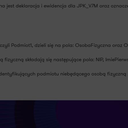
na jest deklaracja i ewidencja dla JPK_V7M oraz oznacze
 czyli Podmiot1, dzieli się na pola: OsobaFizyczna oraz 
izyczną składają się następujące pola: NIP, ImiePierws
ntyfikujących podmiotu niebędącego osobą fizyczną nal