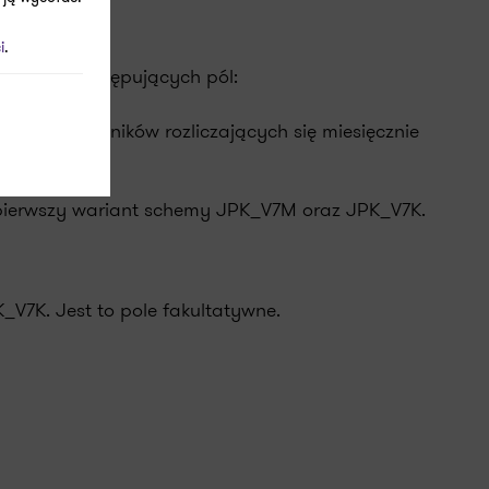
i
.
łnienie następujących pól:
 dla podatników rozliczających się miesięcznie
m pierwszy wariant schemy JPK_V7M oraz JPK_V7K.
7K. Jest to pole fakultatywne.