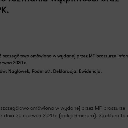
PK.
ć szczegółowo omówiona w wydanej przez MF broszurze infor
erwca 2020 r.
tów: Nagłówek, Podmiot1, Deklaracja, Ewidencja.
 szczegółowo omówiona w wydanej przez MF broszurze
 dnia 30 czerwca 2020 r. (dalej: Broszura). Struktura ta 