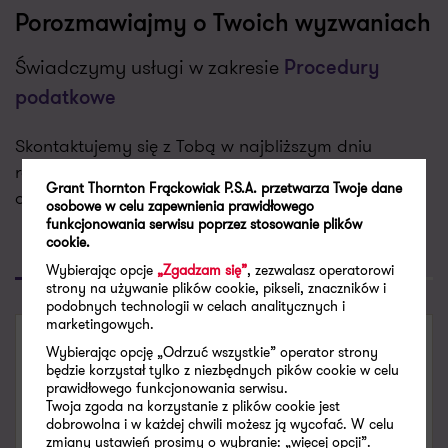
Porozmawiajmy o Twoich wyzwaniach
Świadczymy usługi w zakresie
Procedury
podatkowe
Skontaktujemy się z Tobą w najbliższym dniu
roboczym aby porozmawiać o Twoich potrzebach i
Grant Thornton Frąckowiak P.S.A. przetwarza Twoje dane
dopasować do nich naszą ofertę.
osobowe w celu zapewnienia prawidłowego
funkcjonowania serwisu poprzez stosowanie plików
cookie.
Poproś o kontakt
Skontaktuj się
Wybierając opcje
„Zgadzam się”
, zezwalasz operatorowi
strony na używanie plików cookie, pikseli, znaczników i
podobnych technologii w celach analitycznych i
marketingowych.
SKONTAKTUJ SIĘ
Wybierając opcję „Odrzuć wszystkie” operator strony
będzie korzystał tylko z niezbędnych pików cookie w celu
prawidłowego funkcjonowania serwisu.
Patryk Kanigowski
Twoja zgoda na korzystanie z plików cookie jest
Supervisor, Radca prawny
dobrowolna i w każdej chwili możesz ją wycofać. W celu
zmiany ustawień prosimy o wybranie: „więcej opcji”.