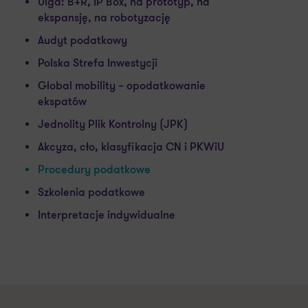
Ulga: B+R, IP Box, na prototyp, na
ekspansję, na robotyzację
Audyt podatkowy
Polska Strefa Inwestycji
Global mobility – opodatkowanie
ekspatów
Jednolity Plik Kontrolny (JPK)
Akcyza, cło, klasyfikacja CN i PKWiU
Procedury podatkowe
Szkolenia podatkowe
Interpretacje indywidualne