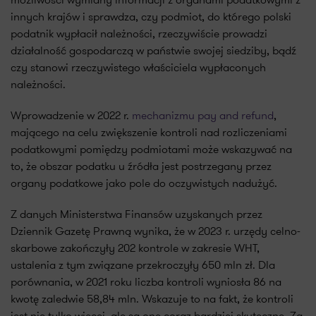
innych krajów i sprawdza, czy podmiot, do którego polski
podatnik wypłacił należności, rzeczywiście prowadzi
działalność gospodarczą w państwie swojej siedziby, bądź
czy stanowi rzeczywistego właściciela wypłaconych
należności.
Wprowadzenie w 2022 r.
mechanizmu pay and refund
,
mającego na celu zwiększenie kontroli nad rozliczeniami
podatkowymi pomiędzy podmiotami może wskazywać na
to, że obszar podatku u źródła jest postrzegany przez
organy podatkowe jako pole do oczywistych nadużyć.
Z danych Ministerstwa Finansów uzyskanych przez
Dziennik Gazetę Prawną wynika, że w 2023 r. urzędy celno-
skarbowe zakończyły 202 kontrole w zakresie WHT,
ustalenia z tym związane przekroczyły 650 mln zł. Dla
porównania, w 2021 roku liczba kontroli wyniosła 86 na
kwotę zaledwie 58,84 mln. Wskazuje to na fakt, że kontroli
jest nie tylko więcej, ale są one coraz bardziej skuteczne. Za