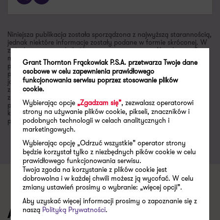
Niniejsza publikacja została sporządzona z najwyższą starannością,
jednak niektóre informacje zostały podane w formie skróconej. W
związku z tym artykuły i komentarze zawarte w „Newsletterze”
mają charakter poglądowy, a zawarte w nich informacje nie
Grant Thornton Frąckowiak P.S.A. przetwarza Twoje dane
powinny zastąpić szczegółowej analizy zagadnienia. Wobec
osobowe w celu zapewnienia prawidłowego
powyższego Grant Thornton nie ponosi odpowiedzialności za
funkcjonowania serwisu poprzez stosowanie plików
jakiekolwiek straty powstałe w wyniku czynności podjętych lub
cookie.
zaniechanych na podstawie niniejszej publikacji. Jeżeli są Państwo
zainteresowani dokładniejszym omówieniem niektórych kwestii
Wybierając opcje
„Zgadzam się”
, zezwalasz operatorowi
poruszonych w bieżącym numerze „Newslettera”, zachęcamy do
strony na używanie plików cookie, pikseli, znaczników i
kontaktu i nawiązania współpracy. Wszelkie uwagi i sugestie
podobnych technologii w celach analitycznych i
prosimy kierować na adres jacek.kowalczyk@pl.gt.com.
marketingowych.
Wybierając opcję „Odrzuć wszystkie” operator strony
będzie korzystał tylko z niezbędnych pików cookie w celu
prawidłowego funkcjonowania serwisu.
Twoja zgoda na korzystanie z plików cookie jest
dobrowolna i w każdej chwili możesz ją wycofać. W celu
zmiany ustawień prosimy o wybranie: „więcej opcji”.
Aby uzyskać więcej informacji prosimy o zapoznanie się z
naszą
Polityką Prywatności
.
Artykuły z kategorii: