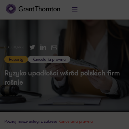
Twitter
LinkedIn
UDOSTĘPNIJ
E-mail
Raporty
Kancelaria prawna
Ryzyko upadłości wśród polskich firm
rośnie
Poznaj nasze usługi z zakresu
Kancelaria prawna