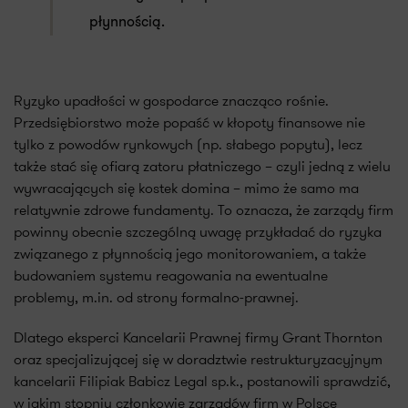
płynnością.
Ryzyko upadłości w gospodarce znacząco rośnie.
Przedsiębiorstwo może popaść w kłopoty finansowe nie
tylko z powodów rynkowych (np. słabego popytu), lecz
także stać się ofiarą zatoru płatniczego – czyli jedną z wielu
wywracających się kostek domina – mimo że samo ma
relatywnie zdrowe fundamenty. To oznacza, że zarządy firm
powinny obecnie szczególną uwagę przykładać do ryzyka
związanego z płynnością jego monitorowaniem, a także
budowaniem systemu reagowania na ewentualne
problemy, m.in. od strony formalno-prawnej.
Dlatego eksperci Kancelarii Prawnej firmy Grant Thornton
oraz specjalizującej się w doradztwie restrukturyzacyjnym
kancelarii Filipiak Babicz Legal sp.k., postanowili sprawdzić,
w jakim stopniu członkowie zarządów firm w Polsce