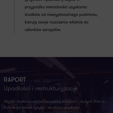
przypadku niemożności uzyskania
środków od niewypłacalnego podmiotu,
kierują swoje roszczenia właśnie do
członków zarządów.
RAPORT
Upadłości i restrukturyzacje
Wyniki badania wśród zarządów średnich i dużych firm w
Polsce na temat ryzyka i skutków upadłości