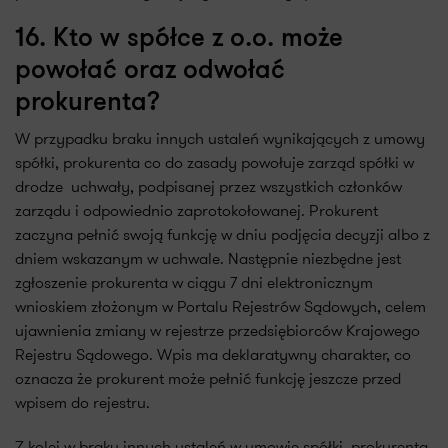
16. Kto w spółce z o.o. może
powołać oraz odwołać
prokurenta?
W przypadku braku innych ustaleń wynikających z umowy
spółki, prokurenta co do zasady powołuje zarząd spółki w
drodze uchwały, podpisanej przez wszystkich członków
zarządu i odpowiednio zaprotokołowanej. Prokurent
zaczyna pełnić swoją funkcję w dniu podjęcia decyzji albo z
dniem wskazanym w uchwale. Następnie niezbędne jest
zgłoszenie prokurenta w ciągu 7 dni elektronicznym
wnioskiem złożonym w Portalu Rejestrów Sądowych, celem
ujawnienia zmiany w rejestrze przedsiębiorców Krajowego
Rejestru Sądowego. Wpis ma deklaratywny charakter, co
oznacza że prokurent może pełnić funkcję jeszcze przed
wpisem do rejestru.
Z kolei w braku innych ustaleń w umowie spółki, prokurenta