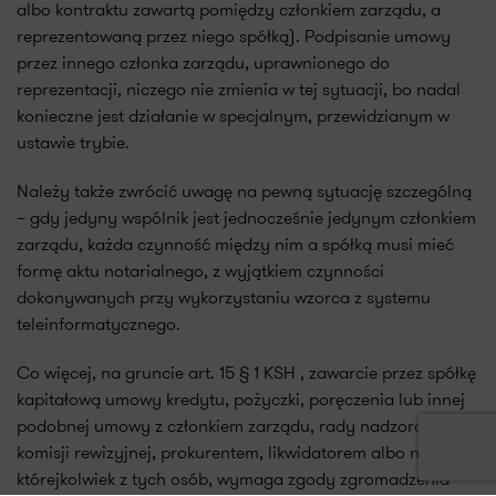
albo kontraktu zawartą pomiędzy członkiem zarządu, a
reprezentowaną przez niego spółką). Podpisanie umowy
przez innego członka zarządu, uprawnionego do
reprezentacji, niczego nie zmienia w tej sytuacji, bo nadal
konieczne jest działanie w specjalnym, przewidzianym w
ustawie trybie.
Należy także zwrócić uwagę na pewną sytuację szczególną
– gdy jedyny wspólnik jest jednocześnie jedynym członkiem
zarządu, każda czynność między nim a spółką musi mieć
formę aktu notarialnego, z wyjątkiem czynności
dokonywanych przy wykorzystaniu wzorca z systemu
teleinformatycznego.
Co więcej, na gruncie art. 15 § 1 KSH , zawarcie przez spółkę
kapitałową umowy kredytu, pożyczki, poręczenia lub innej
podobnej umowy z członkiem zarządu, rady nadzorczej,
komisji rewizyjnej, prokurentem, likwidatorem albo na rzecz
którejkolwiek z tych osób, wymaga zgody zgromadzenia