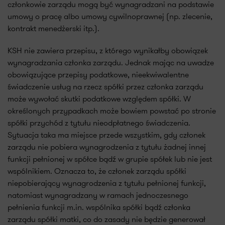
członkowie zarządu mogą być wynagradzani na podstawie
umowy o pracę albo umowy cywilnoprawnej (np. zlecenie,
kontrakt menedżerski itp.).
KSH nie zawiera przepisu, z którego wynikałby obowiązek
wynagradzania członka zarządu. Jednak mając na uwadze
obowiązujące przepisy podatkowe, nieekwiwalentne
świadczenie usług na rzecz spółki przez członka zarządu
może wywołać skutki podatkowe względem spółki. W
określonych przypadkach może bowiem powstać po stronie
spółki przychód z tytułu nieodpłatnego świadczenia.
Sytuacja taka ma miejsce przede wszystkim, gdy członek
zarządu nie pobiera wynagrodzenia z tytułu żadnej innej
funkcji pełnionej w spółce bądź w grupie spółek lub nie jest
wspólnikiem. Oznacza to, że członek zarządu spółki
niepobierający wynagrodzenia z tytułu pełnionej funkcji,
natomiast wynagradzany w ramach jednoczesnego
pełnienia funkcji m.in. wspólnika spółki bądź członka
zarządu spółki matki, co do zasady nie będzie generował