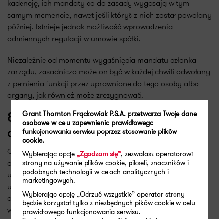
kadencję, ich mandaty co do zasady wygasają w tym
samym momencie, nawet jeśli któryś z nich został powołany
później. Istnieje jednak możliwość wprowadzenia
odmiennych regulacji w umowie spółki.
Niezależnie od momentu wygaśnięcia mandatu członka
zarządu, zasadniczo może on być w każdej chwili odwołany
z pełnienia funkcji przez uprawnione do tego osoby albo
organy, jak również może zrezygnować.
Grant Thornton Frąckowiak P.S.A. przetwarza Twoje dane
8. W jaki sposób odwołuje się
osobowe w celu zapewnienia prawidłowego
funkcjonowania serwisu poprzez stosowanie plików
członków zarządu spółki z o.o.?
cookie.
Co do zasady członek zarządu spółki z ograniczoną
Wybierając opcje
„Zgadzam się”
, zezwalasz operatorowi
odpowiedzialnością może być odwołany z funkcji na mocy
strony na używanie plików cookie, pikseli, znaczników i
podobnych technologii w celach analitycznych i
uchwały wspólników, przy czym umowa spółki może
marketingowych.
uregulować kwestię odwoływania członków zarządu w
Wybierając opcję „Odrzuć wszystkie” operator strony
dowolny sposób. Odwołanie nie powoduje jednocześnie
będzie korzystał tylko z niezbędnych pików cookie w celu
wygaśnięcia stosunków i roszczeń przysługujących
prawidłowego funkcjonowania serwisu.