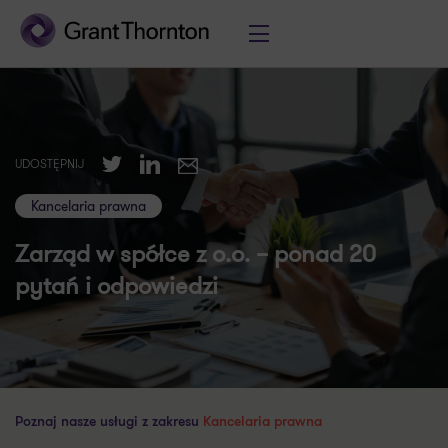
Twitter
LinkedIn
UDOSTĘPNIJ
E-mail
Kancelaria prawna
Zarząd w spółce z o.o. – ponad 20
pytań i odpowiedzi
Poznaj nasze usługi z zakresu
Kancelaria prawna