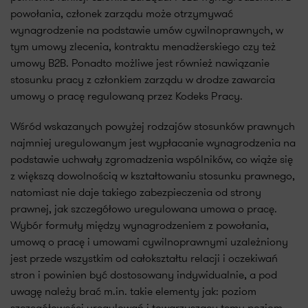
powołania, członek zarządu może otrzymywać
wynagrodzenie na podstawie umów cywilnoprawnych, w
tym umowy zlecenia, kontraktu menadżerskiego czy też
umowy B2B. Ponadto możliwe jest również nawiązanie
stosunku pracy z członkiem zarządu w drodze zawarcia
umowy o pracę regulowaną przez Kodeks Pracy.
Wśród wskazanych powyżej rodzajów stosunków prawnych
najmniej uregulowanym jest wypłacanie wynagrodzenia na
podstawie uchwały zgromadzenia wspólników, co wiąże się
z większą dowolnością w kształtowaniu stosunku prawnego,
natomiast nie daje takiego zabezpieczenia od strony
prawnej, jak szczegółowo uregulowana umowa o pracę.
Wybór formuły między wynagrodzeniem z powołania,
umową o pracę i umowami cywilnoprawnymi uzależniony
jest przede wszystkim od całokształtu relacji i oczekiwań
stron i powinien być dostosowany indywidualnie, a pod
uwagę należy brać m.in. takie elementy jak: poziom
szczegółowości uregulowań i towarzyszący temu poziom