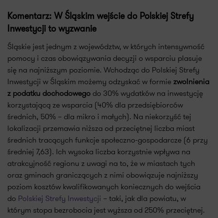
Komentarz: W Śląskim wejście do Polskiej Strefy
Inwestycji to wyzwanie
Śląskie jest jednym z województw, w których intensywność
pomocy i czas obowiązywania decyzji o wsparciu plasuje
się na najniższym poziomie. Wchodząc do Polskiej Strefy
Inwestycji w Śląskim możemy odzyskać w formie
zwolnienia
z podatku dochodowego
do 30% wydatków na inwestycję
korzystającą ze wsparcia (40% dla przedsiębiorców
średnich, 50% – dla mikro i małych). Na niekorzyść tej
lokalizacji przemawia niższa od przeciętnej liczba miast
średnich tracących funkcje społeczno-gospodarcze (6 przy
średniej 7,63). Ich wysoka liczba korzystnie wpływa na
atrakcyjność regionu z uwagi na to, że w miastach tych
oraz gminach graniczących z nimi obowiązuje najniższy
poziom kosztów kwalifikowanych koniecznych do wejścia
do
Polskiej Strefy Inwestycji
– taki, jak dla powiatu, w
którym stopa bezrobocia jest wyższa od 250% przeciętnej.