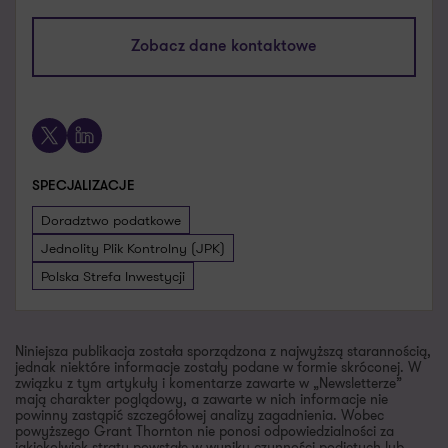
malgorzata.samborska@pl.gt.com
+48 661 538 580
Zobacz dane kontaktowe
Umów spotkanie
X
LinkedIn
SPECJALIZACJE
Doradztwo podatkowe
Jednolity Plik Kontrolny (JPK)
Polska Strefa Inwestycji
Niniejsza publikacja została sporządzona z najwyższą starannością,
jednak niektóre informacje zostały podane w formie skróconej. W
związku z tym artykuły i komentarze zawarte w „Newsletterze”
mają charakter poglądowy, a zawarte w nich informacje nie
powinny zastąpić szczegółowej analizy zagadnienia. Wobec
powyższego Grant Thornton nie ponosi odpowiedzialności za
jakiekolwiek straty powstałe w wyniku czynności podjętych lub