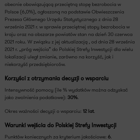
obecnie obowiązującą przeciętną stopę bezrobocia w
Polsce (6,0%), ogłoszoną na podstawie Obwieszczenia
Prezesa Głównego Urzędu Statystycznego z dnia 28
września 2021 r. w sprawie przeciętnej stopy bezrobocia w
kraju oraz na obszarze powiatów stan na dzień 30 czerwca
2021 roku. W związku z jej aktualizacją , od dnia 28 września
2021 r. „próg wejścia” do Polskiej Strefy Inwestycji dla wielu
lokalizacji uległ zmianie, zarówno na korzyść, jak i
niekorzyść przedsiębiorców.
Korzyści z otrzymania decyzji o wsparciu
Intensywność pomocy (ile % wydatków można odzyskać
jako zwolnienia podatkowe):
30%
.
Okres ważności decyzji o wsparciu:
12 lat
.
Warunki wejścia do Polskiej Strefy Inwestycji
Punktów koniecznych za kryterium jakościowe:
6
.