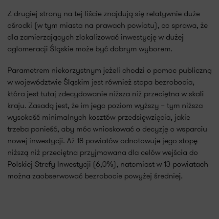
Z drugiej strony na tej liście znajdują się relatywnie duże
ośrodki (w tym miasta na prawach powiatu), co sprawa, że
dla zamierzających zlokalizować inwestycję w dużej
aglomeracji Śląskie może być dobrym wyborem.
Parametrem niekorzystnym jeżeli chodzi o pomoc publiczną
w województwie Śląskim jest również stopa bezrobocia,
która jest tutaj zdecydowanie niższa niż przeciętna w skali
kraju. Zasadą jest, że im jego poziom wyższy – tym niższa
wysokość minimalnych kosztów przedsięwzięcia, jakie
trzeba ponieść, aby móc wnioskować o decyzję o wsparciu
nowej inwestycji. Aż 18 powiatów odnotowuje jego stopę
niższą niż przeciętna przyjmowana dla celów wejścia do
Polskiej Strefy Inwestycji (6,0%), natomiast w 13 powiatach
można zaobserwować bezrobocie powyżej średniej.