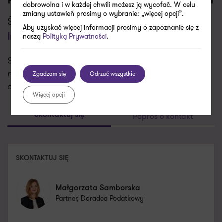
Porozmawiajmy o Twoich wyzwaniach
dobrowolna i w każdej chwili możesz ją wycofać. W celu
zmiany ustawień prosimy o wybranie: „więcej opcji”.
Świadczymy usługi w zakresie
Polska Strefa
Aby uzyskać więcej informacji prosimy o zapoznanie się z
naszą
Polityką Prywatności
.
Inwestycji
Skontaktujemy się z Tobą w najbliższym dniu
roboczym aby porozmawiać o Twoich potrzebach i
Zgadzam się
Odrzuć wszystkie
dopasować do nich naszą ofertę.
Więcej opcji
Poproś o kontakt
Skontaktuj się
SKONTAKTUJ SIĘ
Małgorzata Samborska
Partner, Doradca Podatkowy