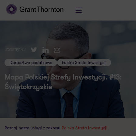
Twitter
LinkedIn
UDOSTĘPNIJ
E-mail
Doradztwo podatkowe
Polska Strefa Inwestycji
Mapa Polskiej Strefy Inwestycji. #13:
Świętokrzyskie
Poznaj nasze usługi z zakresu
Polska Strefa Inwestycji