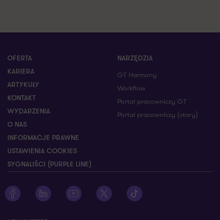
OFERTA
NARZĘDZIA
KARIERA
GT Harmony
ARTYKUŁY
Workflow
KONTAKT
Portal pracowniczy GT
WYDARZENIA
Portal pracowniczy (stary)
O NAS
INFORMACJE PRAWNE
USTAWIENIA COOKIES
SYGNALIŚCI (PURPLE LINE)
Zobacz profil Grant Thornton na Facebooku
Zobacz profil Grant Thornton na LinkedIn
Zobacz profil Grant Thornton na YouTube
Zobacz profil Grant Thornton na X
Zobacz profil Grant Thorn