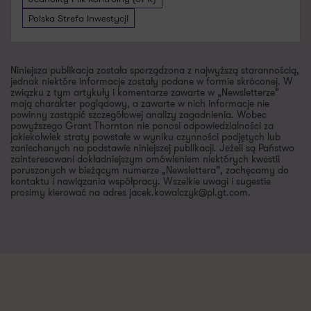
Polska Strefa Inwestycji
Niniejsza publikacja została sporządzona z najwyższą starannością,
jednak niektóre informacje zostały podane w formie skróconej. W
związku z tym artykuły i komentarze zawarte w „Newsletterze”
mają charakter poglądowy, a zawarte w nich informacje nie
powinny zastąpić szczegółowej analizy zagadnienia. Wobec
powyższego Grant Thornton nie ponosi odpowiedzialności za
jakiekolwiek straty powstałe w wyniku czynności podjętych lub
zaniechanych na podstawie niniejszej publikacji. Jeżeli są Państwo
zainteresowani dokładniejszym omówieniem niektórych kwestii
poruszonych w bieżącym numerze „Newslettera”, zachęcamy do
kontaktu i nawiązania współpracy. Wszelkie uwagi i sugestie
prosimy kierować na adres jacek.kowalczyk@pl.gt.com.