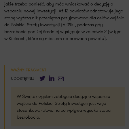
jakie trzeba ponieść, aby móc wnioskować o decyzję o
wsparciu nowej inwestycji. Aż 12 powiatów odnotowuje jego
stopę wyższą niż przeciętna przyjmowana dla celów wejścia
do Polskiej Strefy Inwestycji (6,0%), podczas gdy
bezrobocie poniżej średniej występuje w zaledwie 2 (w tym
w Kielcach, które są miastem na prawach powiatu).
WAŻNY FRAGMENT
Twitter
LinkedIn
E-mail
UDOSTĘPNIJ
W Świętokrzyskim zdobycie decyzji o wsparciu i
wejście do Polskiej Strefy Inwestycji jest więc
stosunkowo łatwe, na co wpływa wysoka stopa
bezrobocia.