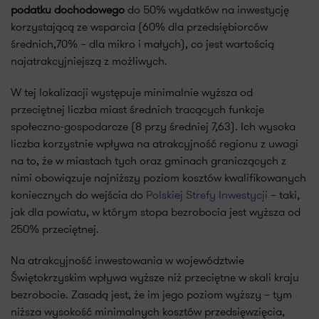
podatku dochodowego
do 50% wydatków na inwestycję
korzystającą ze wsparcia (60% dla przedsiębiorców
średnich,70% – dla mikro i małych), co jest wartością
najatrakcyjniejszą z możliwych.
W tej lokalizacji występuje minimalnie wyższa od
przeciętnej liczba miast średnich tracących funkcje
społeczno-gospodarcze (8 przy średniej 7,63). Ich wysoka
liczba korzystnie wpływa na atrakcyjność regionu z uwagi
na to, że w miastach tych oraz gminach graniczących z
nimi obowiązuje najniższy poziom kosztów kwalifikowanych
koniecznych do wejścia do
Polskiej Strefy Inwestycji
– taki,
jak dla powiatu, w którym stopa bezrobocia jest wyższa od
250% przeciętnej.
Na atrakcyjność inwestowania w województwie
Świętokrzyskim wpływa wyższe niż przeciętne w skali kraju
bezrobocie. Zasadą jest, że im jego poziom wyższy – tym
niższa wysokość minimalnych kosztów przedsięwzięcia,