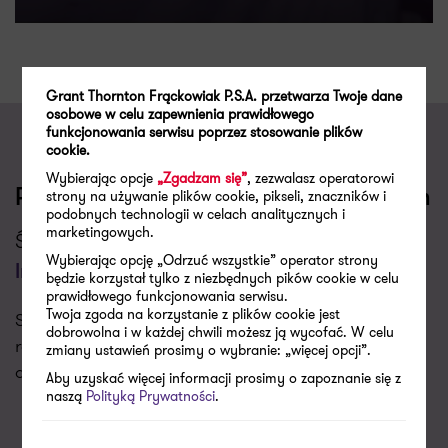
Grant Thornton Frąckowiak P.S.A. przetwarza Twoje dane
osobowe w celu zapewnienia prawidłowego
funkcjonowania serwisu poprzez stosowanie plików
cookie.
Wybierając opcje
„Zgadzam się”
, zezwalasz operatorowi
strony na używanie plików cookie, pikseli, znaczników i
Porozmawiajmy o Twoich wyzwaniach
podobnych technologii w celach analitycznych i
marketingowych.
Świadczymy usługi w zakresie
Polska Strefa
Wybierając opcję „Odrzuć wszystkie” operator strony
Inwestycji
będzie korzystał tylko z niezbędnych pików cookie w celu
prawidłowego funkcjonowania serwisu.
Twoja zgoda na korzystanie z plików cookie jest
Skontaktujemy się z Tobą w najbliższym dniu
dobrowolna i w każdej chwili możesz ją wycofać. W celu
roboczym aby porozmawiać o Twoich potrzebach i
zmiany ustawień prosimy o wybranie: „więcej opcji”.
dopasować do nich naszą ofertę.
Aby uzyskać więcej informacji prosimy o zapoznanie się z
naszą
Polityką Prywatności
.
Poproś o kontakt
Skontaktuj się