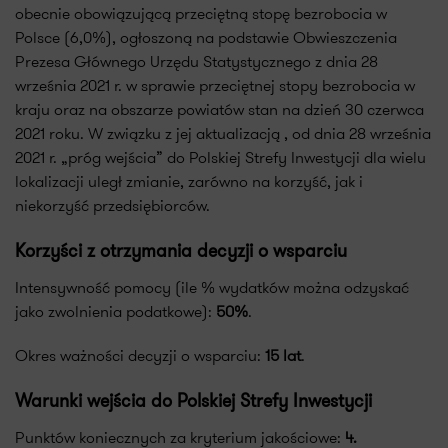
obecnie obowiązującą przeciętną stopę bezrobocia w
Polsce (6,0%), ogłoszoną na podstawie Obwieszczenia
Prezesa Głównego Urzędu Statystycznego z dnia 28
września 2021 r. w sprawie przeciętnej stopy bezrobocia w
kraju oraz na obszarze powiatów stan na dzień 30 czerwca
2021 roku. W związku z jej aktualizacją , od dnia 28 września
2021 r. „próg wejścia” do Polskiej Strefy Inwestycji dla wielu
lokalizacji uległ zmianie, zarówno na korzyść, jak i
niekorzyść przedsiębiorców.
Korzyści z otrzymania decyzji o wsparciu
Intensywność pomocy (ile % wydatków można odzyskać
jako zwolnienia podatkowe):
50%
.
Okres ważności decyzji o wsparciu:
15 lat
.
Warunki wejścia do Polskiej Strefy Inwestycji
Punktów koniecznych za kryterium jakościowe:
4.