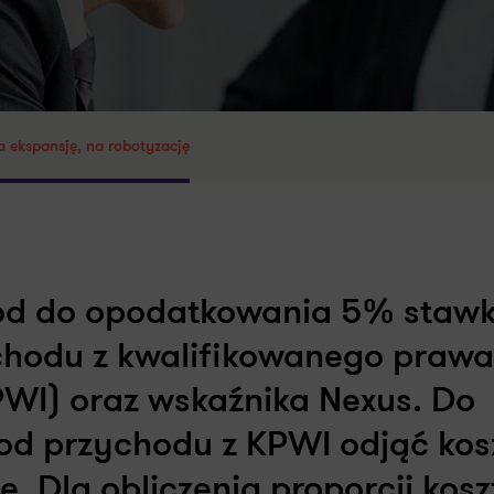
a ekspansję, na robotyzację
hód do opodatkowania 5% staw
dochodu z kwalifikowanego prawa
KPWI) oraz wskaźnika Nexus. Do
od przychodu z KPWI odjąć kos
. Dla obliczenia proporcji kos