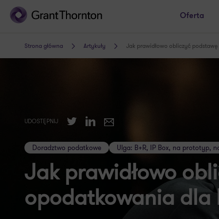
Oferta
Strona główna
Artykuły
Jak prawidłowo obliczyć podstawę
Twitter
LinkedIn
UDOSTĘPNIJ
E-mail
Doradztwo podatkowe
Ulga: B+R, IP Box, na prototyp, n
Jak prawidłowo obl
opodatkowania dla 