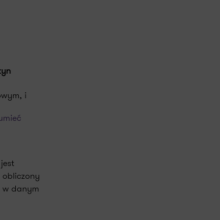
zyn
owym, i
umieć
est
 obliczony
ty w danym