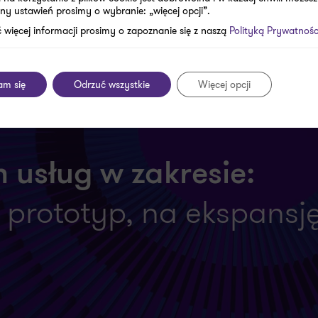
ny ustawień prosimy o wybranie: „więcej opcji”.
jest więc, aby uwzględnić koszty również pośrednio zwią
 więcej informacji prosimy o zapoznanie się z naszą
Polityką Prywatnośc
am się
Odrzuć wszystkie
Więcej opcji
 usług w zakresie:
a prototyp, na ekspansję