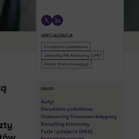
Umów spotkanie
X
LinkedIn
SPECJALIZACJE
Doradztwo podatkowe
Jednolity Plik Kontrolny (JPK)
Polska Strefa Inwestycji
ką
USŁUGI
Audyt
Doradztwo podatkowe
Outsourcing finansowo-księgowy
zty
Konsulting biznesowy
Fuzje i przejęcia (M&A)
ztów