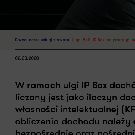
Poznaj nasze usługi z zakresu
Ulga: B+R, IP Box, na prototyp, n
02.03.2020
W ramach ulgi IP Box doc
liczony jest jako iloczyn 
własności intelektualnej (
obliczenia dochodu należy 
bezpośrednie oraz pośrednie