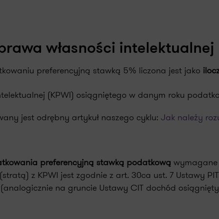
rawa własności intelektualnej
kowaniu preferencyjną stawką 5% liczona jest jako
iloc
telektualnej (KPWI) osiągniętego w danym roku podatk
any jest odrębny artykuł naszego cyklu:
Jak należy roz
atkowania preferencyjną stawką podatkową
wymagane j
ratą) z KPWI jest zgodnie z art. 30ca ust. 7 Ustawy PIT
a) (analogicznie na gruncie Ustawy CIT dochód osiągnię