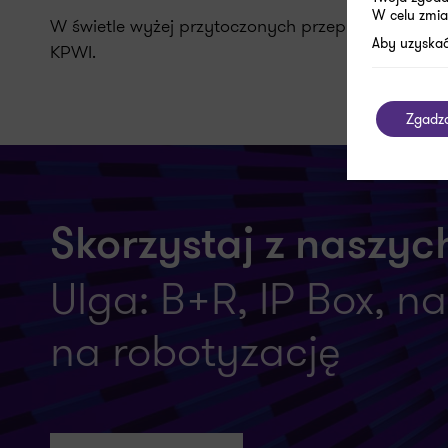
W celu zmia
W świetle wyżej przytoczonych przepisów istotne 
Aby uzyskać
KPWI.
Zgadz
Skorzystaj z naszych
Ulga: B+R, IP Box, n
na robotyzację