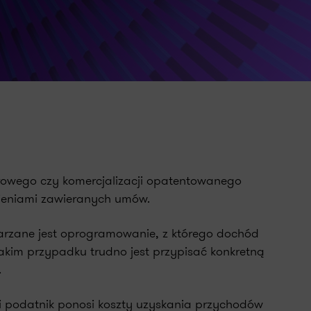
erowego czy komercjalizacji opatentowanego
ieniami zawieranych umów.
arzane jest oprogramowanie, z którego dochód
 takim przypadku trudno jest przypisać konkretną
.
eli podatnik ponosi koszty uzyskania przychodów