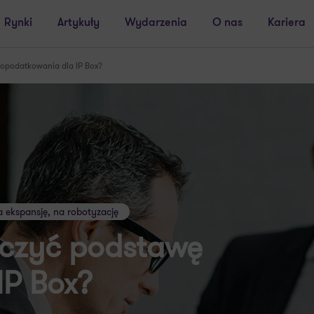
Rynki
Artykuły
Wydarzenia
O nas
Kariera
 opodatkowania dla IP Box?
a ekspansję, na robotyzację
iczyć podstawę
IP Box?