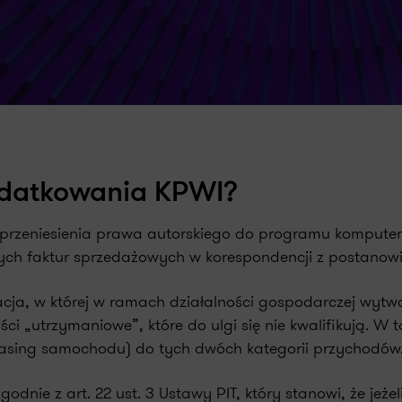
odatkowania KPWI?
 z przeniesienia prawa autorskiego do programu komput
ych faktur sprzedażowych w korespondencji z postanow
cja, w której w ramach działalności gospodarczej wytw
ści „utrzymaniowe”, które do ulgi się nie kwalifikują. W
 leasing samochodu) do tych dwóch kategorii przychodów
dnie z art. 22 ust. 3 Ustawy PIT, który stanowi, że jeż