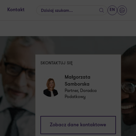
EN
Kontakt
Szukaj
GrantT
SKONTAKTUJ SIĘ
Małgorzata
Samborska
Partner, Doradca
Podatkowy
malgorzata.samborska@pl.gt.com
Zobacz dane kontaktowe
+48 661 538 580