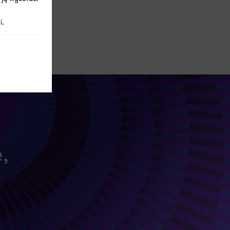
zane z
i
.
,